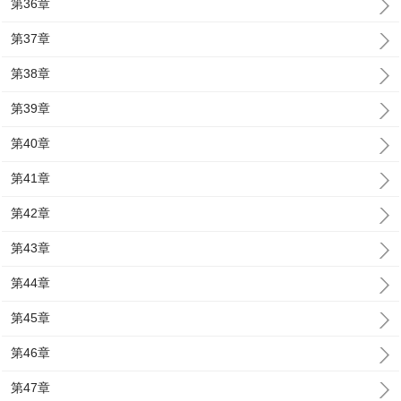
第36章
第37章
第38章
第39章
第40章
第41章
第42章
第43章
第44章
第45章
第46章
第47章