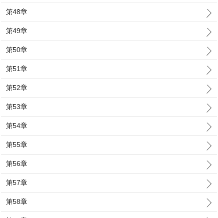
第48章
第49章
第50章
第51章
第52章
第53章
第54章
第55章
第56章
第57章
第58章