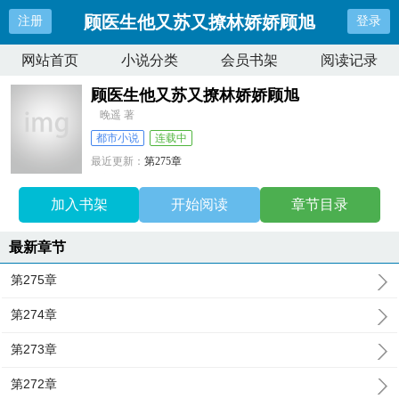
顾医生他又苏又撩林娇娇顾旭
注册
登录
网站首页
小说分类
会员书架
阅读记录
顾医生他又苏又撩林娇娇顾旭
晚遥 著
都市小说
连载中
最近更新：
第275章
更新时间：
2024-06-14 21:03:44
加入书架
开始阅读
章节目录
最新章节
第275章
第274章
第273章
第272章