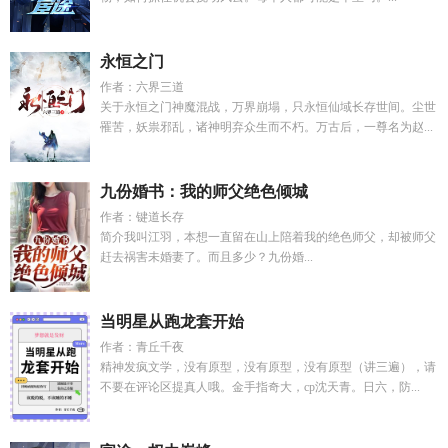
永恒之门
作者：六界三道
关于永恒之门神魔混战，万界崩塌，只永恒仙域长存世间。尘世
罹苦，妖祟邪乱，诸神明弃众生而不朽。万古后，一尊名为赵...
九份婚书：我的师父绝色倾城
作者：键道长存
简介我叫江羽，本想一直留在山上陪着我的绝色师父，却被师父
赶去祸害未婚妻了。而且多少？九份婚...
当明星从跑龙套开始
作者：青丘千夜
精神发疯文学，没有原型，没有原型，没有原型（讲三遍），请
不要在评论区提真人哦。金手指奇大，cp沈天青。日六，防...