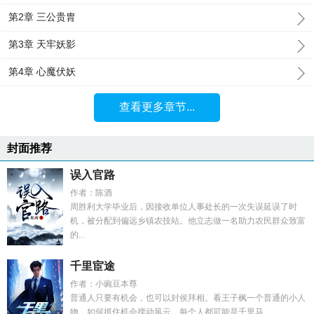
第2章 三公贵胄
第3章 天牢妖影
第4章 心魔伏妖
查看更多章节...
封面推荐
误入官路
作者：陈酒
周胜利大学毕业后，因接收单位人事处长的一次失误延误了时
机，被分配到偏远乡镇农技站。他立志做一名助力农民群众致富
的...
千里宦途
作者：小豌豆本尊
普通人只要有机会，也可以封侯拜相。看王子枫一个普通的小人
物，如何抓住机会搅动风云。每个人都可能是千里马。...