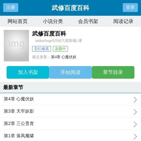
武修百度百科
注册
登录
网站首页
小说分类
会员书架
阅读记录
武修百度百科
tankeyboge0204(六道惊魂) 著
玄幻修真
连载中
最近更新：
第4章 心魔伏妖
更新时间：
2026-06-12 14:24:51
加入书架
开始阅读
章节目录
最新章节
第4章 心魔伏妖
第3章 天牢妖影
第2章 三公贵胄
第1章 落凤魔啸