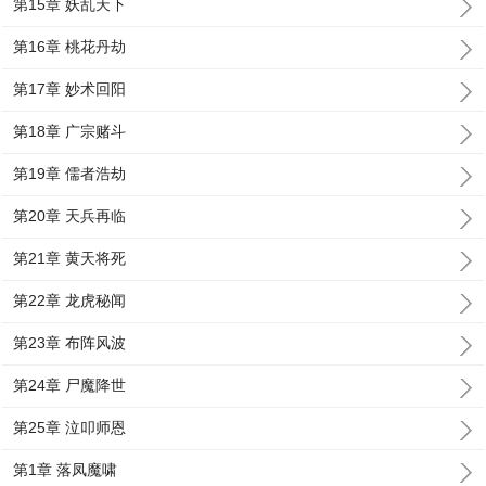
第15章 妖乱天下
第16章 桃花丹劫
第17章 妙术回阳
第18章 广宗赌斗
第19章 儒者浩劫
第20章 天兵再临
第21章 黄天将死
第22章 龙虎秘闻
第23章 布阵风波
第24章 尸魔降世
第25章 泣叩师恩
第1章 落凤魔啸