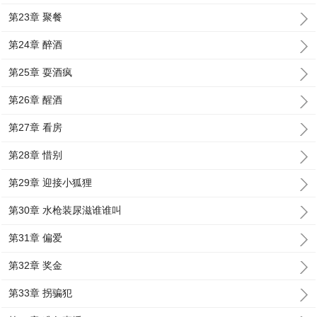
第23章 聚餐
第24章 醉酒
第25章 耍酒疯
第26章 醒酒
第27章 看房
第28章 惜别
第29章 迎接小狐狸
第30章 水枪装尿滋谁谁叫
第31章 偏爱
第32章 奖金
第33章 拐骗犯