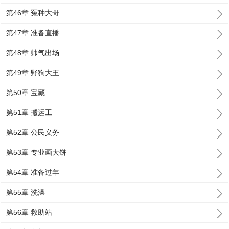
第46章 冤种大哥
第47章 准备直播
第48章 帅气出场
第49章 野狗大王
第50章 宝藏
第51章 搬运工
第52章 公民义务
第53章 专业画大饼
第54章 准备过年
第55章 洗澡
第56章 救助站