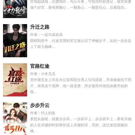
官场如战场，尔虞我诈，勾心斗角，可陆浩时刻谨记，做官就要
做个好官，要有两颗心，一颗善心，一颗责任心。且看陆浩...
升迁之路
作者：一起功成名就
阴错阳差中，仕途无望的宋立海认识了神秘女子，从此一步步走
上了权力巅峰...
官路红途
作者：小冬瓜瓜
意外撞见女上司在办公室和陌生男人勾勾搭搭，齐涛偷偷拍下照
片，依靠这个底牌，他一路逆袭，而女领导对他也由最开始的
恨...
步步升云
作者：钓人的鱼
要想从政呢，就要步步高，一步跟不上，步步跟不上，要有关键
的人在关键的时刻替你说上关键的话，否则，这仕途也就猴拉
稀...