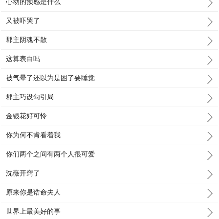
心动的预感是什么
又被吓哭了
郡主阴魂不散
这算表白吗
被气晕了还以为是困了要睡觉
郡主巧设勾引局
金银花好可怜
你为何不肯看着我
你们两个之间有两个人很可爱
沈薇开窍了
原来你是诰命夫人
世界上最美好的事