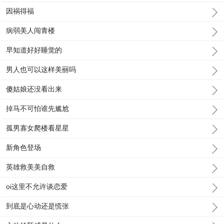
因祸得福
病弱美人闯青楼
早知道好好睡觉的
男人也可以这样美丽吗
傻姑娘还没看出来
掉马不可怕谁先尴尬
孤男寡女爬楼看星星
新角色登场
英雄救美美自救
oi这里不允许谈恋爱
到底是心动还是慌张