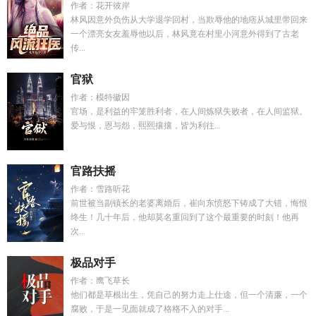
作者：花开彼岸
林风因意外负伤从大学退学回村，当欺辱他的地痞从城里带回来
一个漂亮女友羞辱他以后，林风竟在村里小河意外得到了古老
传...
官狱
作者：模特徽因
官场，是利益的牢笼胜利者，在人间炼狱失败者，在人间监狱。
爱与恨，恩与怨，熙熙攘攘，皆为利往...
官路扶摇
作者：雪路听花
前世被当副镇长的老婆离婚后，崔向东愤怒下铸成了大错，悔恨
终生！几十年后，他却莫名重回到了这个最重要的时刻！他再
次...
极品对手
作者：鹰飞草长
他们都是草根出生，凭自己的努力走上仕途，但一个清廉，一个
腐败，于是一见面就成了格格不入的对手...