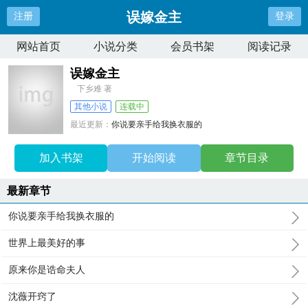
误嫁金主
注册
登录
网站首页
小说分类
会员书架
阅读记录
误嫁金主
下乡难 著
其他小说
连载中
最近更新：
你说要亲手给我换衣服的
更新时间：
2026-06-11 10:34:00
加入书架
开始阅读
章节目录
最新章节
你说要亲手给我换衣服的
世界上最美好的事
原来你是诰命夫人
沈薇开窍了