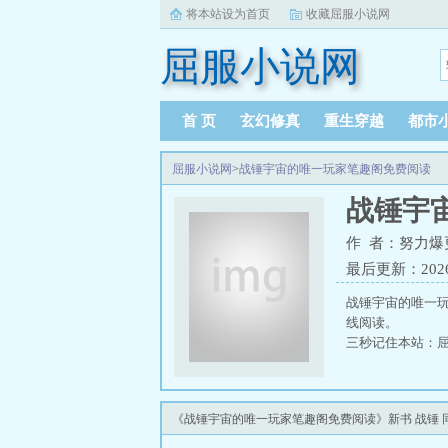
将本站设为首页
收藏屈服小说网
屈服小说网
首 页
玄幻修真
重生穿越
都市
屈服小说网
>
战锤宇宙的唯一玩家笔趣阁免费阅读
战锤宇
作 者：努力爆
最后更新：2026-0
战锤宇宙的唯一
线阅读。
三秒记住本站：屈服小
《战锤宇宙的唯一玩家笔趣阁免费阅读》新书 战锤 