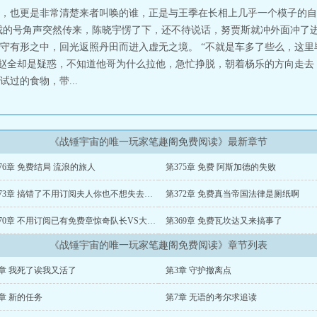
，也更是非常清楚来者叫唤的谁，正是与王季在长相上几乎一个模子的自
戒的号角声突然传来，陈晓宇愣了下，还不待说话，努贾斯就冲外面冲了进
守有形之中，回光返照丹田而进入虚无之境。 “不就是车多了些么，这
 赵全却是疑惑，不知道他哥为什么拉他，急忙挣脱，朝着杨乐的方向走去
过的食物，带...
《战锤宇宙的唯一玩家笔趣阁免费阅读》最新章节
76章 免费结局 流浪的旅人
第375章 免费 阿斯加德的失败
第373章 搞错了不用订阅夫人你也不想失去孩子和丈夫吧
第372章 免费真当帝国法律是厕纸啊
第370章 不用订阅已有免费章惊奇队长VS大天使
第369章 免费瓦坎达又来搞事了
《战锤宇宙的唯一玩家笔趣阁免费阅读》章节列表
2章 我死了诶我又活了
第3章 守护撤离点
章 新的任务
第7章 无语的考尔求追读