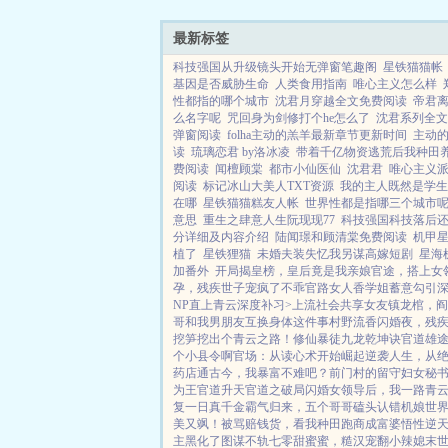
煌时代里弄潮而上，踏上人生
最新标签
科技强国从升级镜头开始无弹窗笔趣阁
星铁猫猫帐
基因是否威胁生命
人类食用指南
唯心主义怎么样
性都指的哪个城市
沈君月穿越全文免费阅读
帝君
么名字呢
咒回身为剑修打个he怎么了
沈君系列全文
弹窗阅读
folha主动的羔羊最新章节更新时间
主动
读
琉璃恋君 by洛冰凌
带着千亿物资逃荒后我种田
费阅读
闻檀顾棠
都市小仙医仙
沈君君
唯心主义
阅读
标记冰山大美人TXT资源
我的主人既然是学生
在哪
星铁猫猫糕友人帐
世界性都是指哪三个城市
意思
重生之肆意人生阮现现77
科技强国科技落后
分详细及内容介绍
陆闻璟和顾清棠免费阅读
机甲
植了
星铁狸猫
未婚夫装失忆我另谋高嫁短剧
星海
加番外
开局揭皇榜，皇后竟是我亲娘
官途，搭上女
孕，残疾世子宠疯了
不乖
官路女人香
学姐
蓄意勾引
NP
直上青云
深度补习>
上流社会共享女友
镇龙棺，阎
哥和我男朋友互换身体这件事
村野流香
闪婚夜，残
挖笋挖出个青云之路！
修仙暴徒
九龙乾坤诀
官道雄
个小县令啊
官场：从读心术开始崛起
逆袭人生，从
药店通古今，我暴富不难吧？
前门村的留守妇女
秘
为王
官道升天
官道之破局
闪婚女领导后，我一路青
复一日
真千金霸气归来，五个哥哥磕头认错
机娘世
美又飒！
被骂赔钱货，看我种田跑商成富婆
悟性逆天
主黑化了
图谋不轨
七零甜蜜蜜，糙汉宠翻小辣媳
末