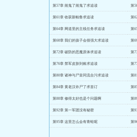
第57章 闹鬼了闹鬼了求追读
第
第61章 收获新帕鲁求追读
第
第64章 网道里的主线任务求追读
第6
第68章 我们的孩子会很强大求追读
第6
第72章 破防的恶魔原体求追读
第7
第76章 禁军皮肤到账求追读
第7
第80章 诸神与尸皇同流合污求追读
第8
第84章 黄老汉诈尸了求首订
第8
第88章 修得太好也是个问题啊
第8
第92章 第一军团没有秘密
第9
第95章 这里怎么会有青蛙呢
第9