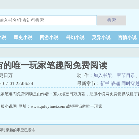
搜索
小说
军史小说
网游小说
科幻小说
灵异小说
言情小说
宙的唯一玩家笔趣阁免费阅读
更日万
动 作：
加入书架
、
章节目录
7-01 22:06:24
最新章节：
新书 战锤 同时穿
玩家笔趣阁免费阅读是由作者：努力爆更日万所著，屈服小说网免费提供战锤宇
说网 网址：www.qufuyimei.com 战锤宇宙的唯一玩家
同时穿越的帝皇已发布