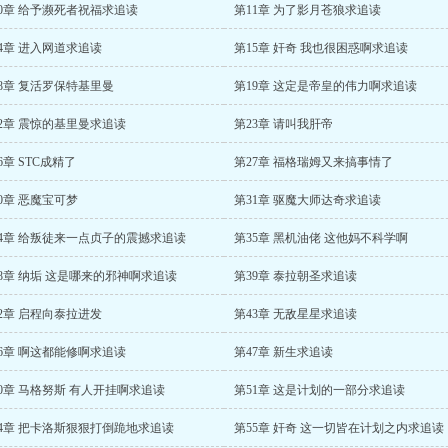
10章 给予濒死者祝福求追读
第11章 为了影月苍狼求追读
4章 进入网道求追读
第15章 奸奇 我也很困惑啊求追读
8章 复活罗保特基里曼
第19章 这定是帝皇的伟力啊求追读
2章 震惊的基里曼求追读
第23章 请叫我肝帝
6章 STC成精了
第27章 福格瑞姆又来搞事情了
0章 恶魔宝可梦
第31章 驱魔大师达奇求追读
34章 给叛徒来一点贞子的震撼求追读
第35章 黑机油佬 这他妈不科学啊
8章 纳垢 这是哪来的邪神啊求追读
第39章 泰拉朝圣求追读
2章 启程向泰拉进发
第43章 无敌星星求追读
6章 啊这都能修啊求追读
第47章 新生求追读
0章 马格努斯 有人开挂啊求追读
第51章 这是计划的一部分求追读
54章 把卡洛斯狠狠打倒跪地求追读
第55章 奸奇 这一切皆在计划之内求追读