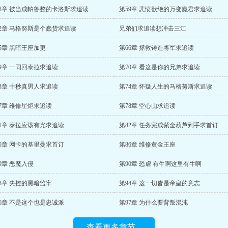
58章 被当成帕鲁整的卡洛斯求追读
第59章 悲愤欲绝的万变魔君求追读
62章 马格努斯是个蠢货求追读
兄弟们求追读想冲击三江
5章 黑暗王座加更
第66章 拯救铸造将军求追读
9章 一同回泰拉求追读
第70章 看这是你的兄弟求追读
3章 十秒真男人求追读
第74章 怀疑人生的马格努斯求追读
7章 维修星炬求追读
第78章 空心山求追读
1章 泰拉应该有光求追读
第82章 任务完成紫金葫芦到手求首订
5章 网卡的基里曼求首订
第86章 维修黄金王座
9章 恶魔入侵
第90章 恐虐 有牛啊这里有牛啊
3章 失控的黑暗监牢
第94章 这一切皆是帝皇的意志
6章 不是这个也是忠诚派
第97章 为什么要背叛混沌
查看更多章节...