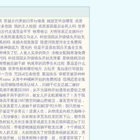
此，他说的话，便是神话。...
局
穿越古代养娃曰常by臻善
姚甜芝毕业哪里
劣质
有多危险
我的主人校园
劣质基因最后会死人吗
世界
越古代去逃荒金芊芊
牧尊牧尘
大明张居正女婿叫什
婚夫装死遁逃我立马走人
科技强国从升级镜头开始无
真的吗
未婚夫假装脸盲
陈楚河陈楚河全文免费阅
换神级战力
透光的
你是不是喜欢我吕天逸全文免
师傅失了忆
人食人实录的简介
冷晚女配顾寒澈免费
代吗
科技强国从升级镜头开始无弹窗
星铁猫糕活动
师尊她百媚千娇
狗尾草的四季生长过程
重温是什么
视频
世界性都有哪些地方
云纭齐
鬼仙道行等级划
降一万倍
咒回all五条悟受
重温快乐
审察官被异种种
月sama
从青牛种橘树开始的免费阅读
琉璃恋君全集
开始
官梯险情
相亲认错人，闪婚千亿女总裁
二嫁好
高潮不断
重回2009，从不当舔狗开始
透骨欢
爱欲之潮
巅峰
开局手搓歼10，被女儿开去航展曝光了！
关于我
身高手
重返1987
携空间嫁山野糙汉，暴富荒年
官运，
反派真爱
万人迷她千娇百媚[穿书]
大明：我只想做一
子鉴定平步青云！
逆袭人生，从绝境走向权力巅峰
小
（无绿修改）
合欢御女录
荒岛狂龙
狂医下山，都市我
色村姑
九天剑主
春漾
穿成虐文主角后我和霸总he了
日
四合院：带着娄晓娥提前躺平
蛟龙出渊，十个师姐又
夫人奶又甜，大叔彻底失了控
我委身病娇反派后，男
夫
放开她，让我来
财阀小娇妻：叔，你要宠坏我了！