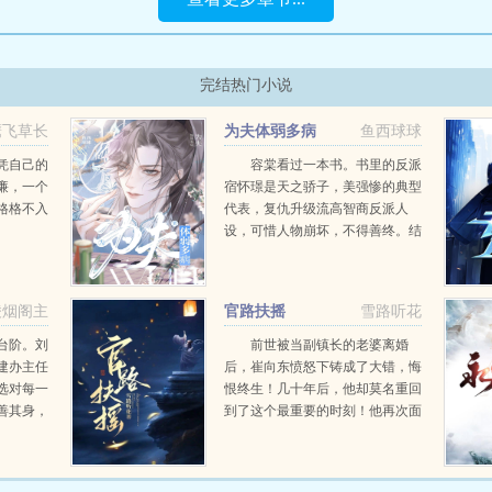
完结热门小说
鹰飞草长
为夫体弱多病
鱼西球球
凭自己的
容棠看过一本书。书里的反派
廉，一个
宿怀璟是天之骄子，美强惨的典型
格格不入
代表，复仇升级流高智商反派人
设，可惜人物崩坏，不得善终。结
果一朝穿越，容棠成了文中同名同
姓早死的病秧子炮灰，还绑定了一
个拯救男主系统，一共重生了三
凌烟阁主
官路扶摇
雪路听花
次。...
台阶。刘
前世被当副镇长的老婆离婚
建办主任
后，崔向东愤怒下铸成了大错，悔
选对每一
恨终生！几十年后，他却莫名重回
善其身，
到了这个最重要的时刻！他再次面
他的追
对要和他离婚的副镇长老婆，这
也是干
次，他会怎么做？...
，在这辉