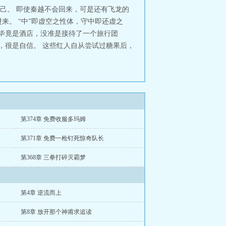
己。 即使秦越不会回来，可是还有飞龙的
来。 “中”即虚空之性体，守中即还虚之
里毕竟是酒店，没准是接待了一个旅行团
，很是自信。 这些红人自从尝试过糖果后，
第374章 免费收服多玛姆
第371章 免费一枪钉死惊奇队长
第368章 三拳打碎灭霸梦
第4章 逆流而上
第8章 放开那个神甫求追读