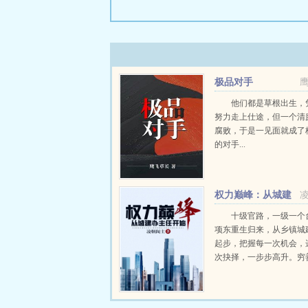
极品对手
他们都是草根出生，
努力走上仕途，但一个清
腐败，于是一见面就成了
的对手...
权力巅峰：从城建
办主任开始
十级官路，一级一个
项东重生归来，从乡镇城
起步，把握每一次机会，
次抉择，一步步高升。穷
达济天下。为民谋利更是
求。小小城建办主任，那
部。且看刘项东搅动风云