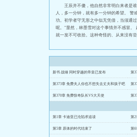
王辰并不傻，他自然非常明白来者是谁
人，多一分钟，就有多一分钟的希望。 警
功。初学者守无形之中似无凭借，当须通过
呢。”显然，林墨雪对这个事情并不感冒。
就一发不可收拾。这种奇怪的、从来没有尝试
新书 战锤 同时穿越的帝皇已发布
第3
第373章 免费夫人你也不想失去丈夫和孩子吧
第370章 免费惊奇队长VS大天使
第1章 卡迪亚已沦陷求追读
第
第5章 原体的时代结束了
第6