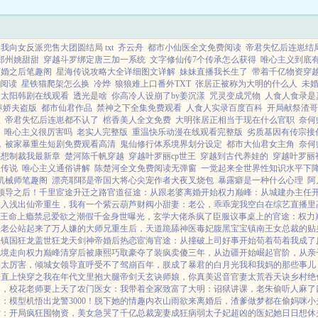
巅...
我向女反派兜售大团圆结局 txt
齐云舟
都市小仙医全文免费阅读
帝君失忆后连崽结
郑州姚甜甜
穿越斗罗绑定唐三加一系统
文字修仙传7个传承怎么获得
唯心主义到底
离婚之后笔趣阁
星海传说攻略大全详细图文详解
妹妹直播我长生了
带着千亿物资穿
阅读
星铁猫爬架怎么换
冷烨
狼狼难上口番外TXT
张居正被称为大明的什么人
未
的太阳韩剧在线观看
透光是啥
你高冷人设崩了by姜沉漾
咒灵变成咒物
人食人食录是
养娇夫盗版
都市仙君作品
禁神之下全集免费观看
人食人实录百度百科
开局献祭渣哥
派
帝君失忆后连崽都不认了
棺香美人全文免费
大明张居正相当于现在什么官职
奈何
唯心主义很厉害吗
老实人完整版
重温快乐动漫在线观看完整版
劣质基因有传宗接
呢
被家暴重生短剧免费观看高清
鬼仙修行体系境界划分设定
都市大仙君女主角
奈何
还想制裁我最新章
楚河陈千帆穿越
穿越叶罗丽cp世王
穿越到古代养娃的
穿越叶罗丽
星传说
唯心主义通俗讲解
陈楚河全文免费阅读无弹窗
一觉起来全世界性知识水平下
机械师笔趣阁
漂亮耶耶是帝国大将心尖宠作者犬夜叉烧包
暴露癖是一种什么心理
阿
领导之后！
千里宦途
升迁之路
官道征途：从跟老婆离婚开始
权力巅峰：从城建办主任
深入浅出
仙帝重生，我有一个紫云葫芦
财阀小甜妻：老公，乖乖宠我
空白
在综艺直播里
王命
上瘾禁忌
爱欲之潮
假千金身世曝光，玄学大佬杀疯了
臣服
议事桌上的
官途：权力
疾老公站起来了
万人嫌的大师兄重生后，天道跪舔
神医毒妃腹黑宝宝
镇南王
女总裁的贴
途
镇国狂龙
盖世狂龙
天剑神帝
婚后热恋
宦海官途：从撞破上司好事开始
苟着苟着我成了
绝境走向权力巅峰
清穿后被康熙巧取豪夺了
装疯卖傻三年，从边疆开始崛起
官阶，从亲
书太厉害，倾城女领导直呼受不了
驾崩百年，朕成了暴君的白月光
我和我妈的那些事儿
云直上
快穿之我在年代文里抱大腿
帝剑天玄诀
师娘，你真美
迟音
官妻
太荒吞天诀
乡村绝
界，校花老师要上天了
农门医女：我带着全家致富了
大明：诏狱讲课，老朱偷听人麻了
：模型机悟出龙警3000！
脱下她的情趣内衣
山雨欲来
离婚后，渣爹做梦都在偷妈咪
小
世：开局疯狂囤物资，美女急哭了
千亿总裁宠妻成狂
病弱太子妃超凶的
医妃她日日想休