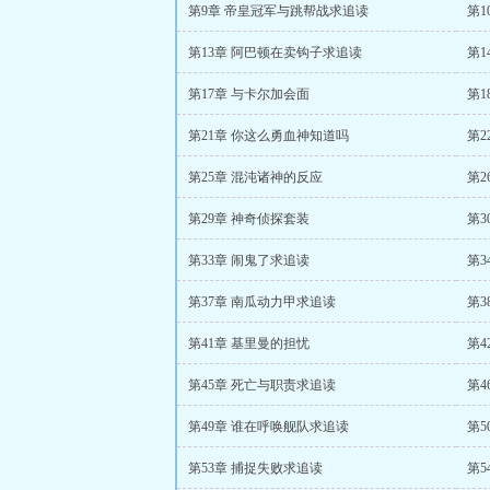
第9章 帝皇冠军与跳帮战求追读
第
第13章 阿巴顿在卖钩子求追读
第1
第17章 与卡尔加会面
第1
第21章 你这么勇血神知道吗
第2
第25章 混沌诸神的反应
第2
第29章 神奇侦探套装
第3
第33章 闹鬼了求追读
第
第37章 南瓜动力甲求追读
第3
第41章 基里曼的担忧
第4
第45章 死亡与职责求追读
第4
第49章 谁在呼唤舰队求追读
第5
第53章 捕捉失败求追读
第