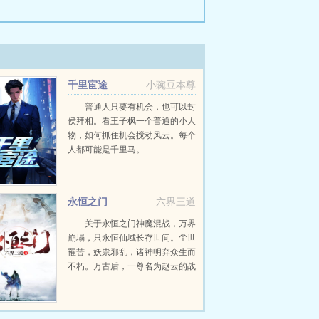
千里宦途
小豌豆本尊
普通人只要有机会，也可以封
侯拜相。看王子枫一个普通的小人
物，如何抓住机会搅动风云。每个
人都可能是千里马。...
永恒之门
六界三道
关于永恒之门神魔混战，万界
崩塌，只永恒仙域长存世间。尘世
罹苦，妖祟邪乱，诸神明弃众生而
不朽。万古后，一尊名为赵云的战
神，凝练了天地玄黄，重铸了宇宙
洪荒，自碧落凡尘，一路打上了永
恒仙域，以神之名，君临万道。自