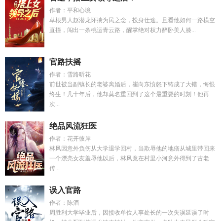
作者：平和心境
草根男人赵潜龙怀揣为民之念，投身仕途。且看他如何一路横空
直撞，闯出一条桃运青云路，醒掌绝对权力醉卧美人膝...
官路扶摇
作者：雪路听花
前世被当副镇长的老婆离婚后，崔向东愤怒下铸成了大错，悔恨
终生！几十年后，他却莫名重回到了这个最重要的时刻！他再
次...
绝品风流狂医
作者：花开彼岸
林风因意外负伤从大学退学回村，当欺辱他的地痞从城里带回来
一个漂亮女友羞辱他以后，林风竟在村里小河意外得到了古老
传...
误入官路
作者：陈酒
周胜利大学毕业后，因接收单位人事处长的一次失误延误了时