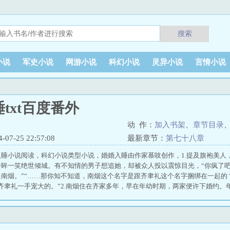
搜索
小说
军史小说
网游小说
科幻小说
灵异小说
言情小说
txt百度番外
动 作：
加入书架
、
章节目录
7-25 22:57:08
最新章节：
第七十八章
睡小说阅读，科幻小说类型小说，婚婚入睡由作家慕吱创作，1.提及旗袍美人
眸一笑绝世倾城。有不知情的男子想追她，却被众人投以震惊目光，“你疯了吧
南烟。”“……那你知不知道，南烟这个名字是跟齐聿礼这个名字捆绑在一起的
齐聿礼一手宠大的。”2.南烟住在齐家多年，早在年幼时期，两家便许下婚约。
节，婚婚入睡最新更新章节 婚婚入睡