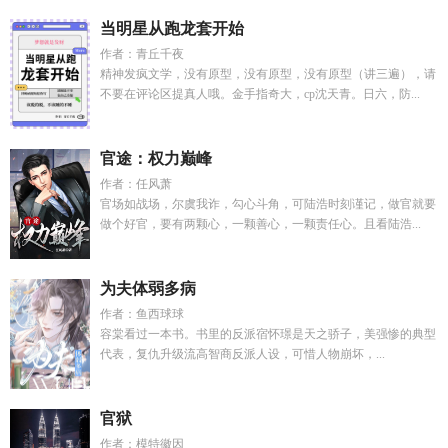
当明星从跑龙套开始
作者：青丘千夜
精神发疯文学，没有原型，没有原型，没有原型（讲三遍），请
不要在评论区提真人哦。金手指奇大，cp沈天青。日六，防...
官途：权力巅峰
作者：任风萧
官场如战场，尔虞我诈，勾心斗角，可陆浩时刻谨记，做官就要
做个好官，要有两颗心，一颗善心，一颗责任心。且看陆浩...
为夫体弱多病
作者：鱼西球球
容棠看过一本书。书里的反派宿怀璟是天之骄子，美强惨的典型
代表，复仇升级流高智商反派人设，可惜人物崩坏，...
官狱
作者：模特徽因