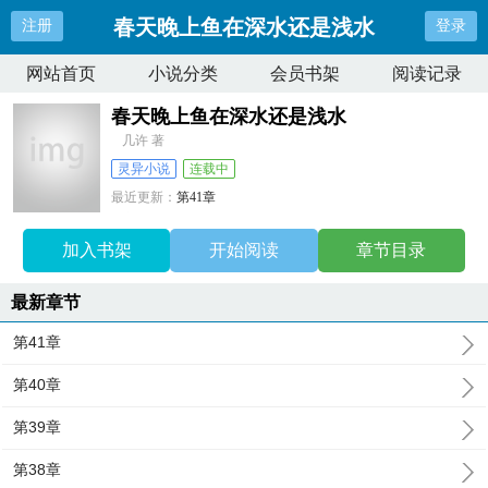
春天晚上鱼在深水还是浅水
注册
登录
网站首页
小说分类
会员书架
阅读记录
春天晚上鱼在深水还是浅水
几许 著
灵异小说
连载中
最近更新：
第41章
更新时间：
2025-07-28 17:40:29
加入书架
开始阅读
章节目录
最新章节
第41章
第40章
第39章
第38章