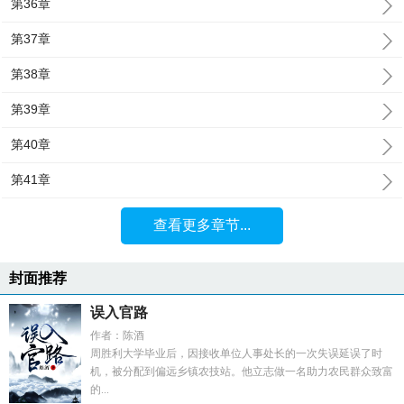
第36章
第37章
第38章
第39章
第40章
第41章
查看更多章节...
封面推荐
误入官路
作者：陈酒
周胜利大学毕业后，因接收单位人事处长的一次失误延误了时
机，被分配到偏远乡镇农技站。他立志做一名助力农民群众致富
的...