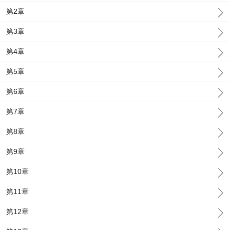
第2章
第3章
第4章
第5章
第6章
第7章
第8章
第9章
第10章
第11章
第12章