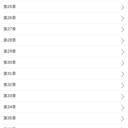
第25章
第26章
第27章
第28章
第29章
第30章
第31章
第32章
第33章
第34章
第35章