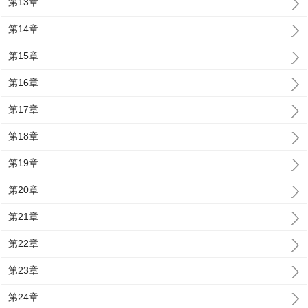
第13章
第14章
第15章
第16章
第17章
第18章
第19章
第20章
第21章
第22章
第23章
第24章