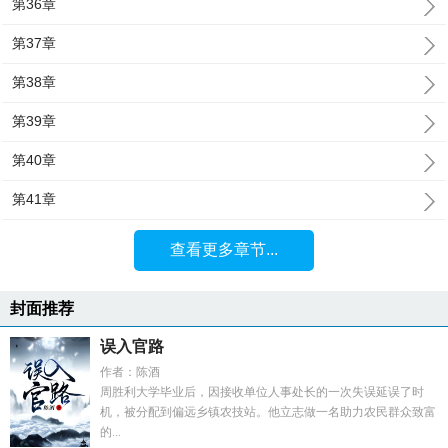
第36章
第37章
第38章
第39章
第40章
第41章
查看更多章节...
封面推荐
误入官路
作者：陈酒
周胜利大学毕业后，因接收单位人事处长的一次失误延误了时
机，被分配到偏远乡镇农技站。他立志做一名助力农民群众致富
的...