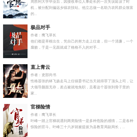
周胜利大学毕业后，因接收单位人事处长的一次失误延误了时
机，被分配到偏远乡镇农技站。他立志做一名助力农民群众致富
的...
极品对手
作者：鹰飞草长
他们都是草根出生，凭自己的努力走上仕途，但一个清廉，一个
腐败，于是一见面就成了格格不入的对手...
直上青云
作者：吏部尚书
性格嚣张的林飞扬走马上任镇委书记当天就得罪了顶头上司，让
大领导颜面无存，差点被就地免职，且看这个嚣张到骨子里的
家...
官梯险情
作者：鹰飞草长
叶峰一踏上官梯就遇到两类险情一是多种危险的感情，二是各种
惊险的官斗。叶峰三十六岁就被提拔为县教育局副局长，...