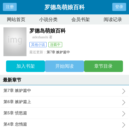
罗德岛萌娘百科
注册
登录
网站首页
小说分类
会员书架
阅读记录
罗德岛萌娘百科
aidezhanshi 著
其他小说
连载中
最近更新：
第7章 嫉妒篇中
更新时间：
2026-06-11 10:01:23
加入书架
开始阅读
章节目录
最新章节
第7章 嫉妒篇中
第6章 嫉妒篇上
第5章 愤怒篇
第4章 怠惰篇