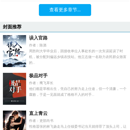
查看更多章节...
封面推荐
误入官路
作者：陈酒
周胜利大学毕业后，因接收单位人事处长的一次失误延误了时
机，被分配到偏远乡镇农技站。他立志做一名助力农民群众致富
的...
极品对手
作者：鹰飞草长
他们都是草根出生，凭自己的努力走上仕途，但一个清廉，一个
腐败，于是一见面就成了格格不入的对手...
直上青云
作者：吏部尚书
性格嚣张的林飞扬走马上任镇委书记当天就得罪了顶头上司，让