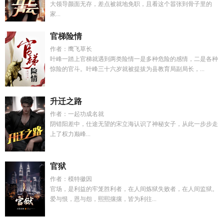
大领导颜面无存，差点被就地免职，且看这个嚣张到骨子里的
家...
官梯险情
作者：鹰飞草长
叶峰一踏上官梯就遇到两类险情一是多种危险的感情，二是各种
惊险的官斗。叶峰三十六岁就被提拔为县教育局副局长，...
升迁之路
作者：一起功成名就
阴错阳差中，仕途无望的宋立海认识了神秘女子，从此一步步走
上了权力巅峰...
官狱
作者：模特徽因
官场，是利益的牢笼胜利者，在人间炼狱失败者，在人间监狱。
爱与恨，恩与怨，熙熙攘攘，皆为利往...