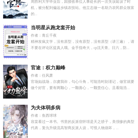
周胜利大学毕业后，因接收单位人事处长的一次失误延误了时
机，被分配到偏远乡镇农技站。他立志做一名助力农民群众致富
的...
当明星从跑龙套开始
作者：青丘千夜
精神发疯文学，没有原型，没有原型，没有原型（讲三遍），请
不要在评论区提真人哦。金手指奇大，cp沈天青。日六，防...
官途：权力巅峰
作者：任风萧
官场如战场，尔虞我诈，勾心斗角，可陆浩时刻谨记，做官就要
做个好官，要有两颗心，一颗善心，一颗责任心。且看陆浩...
为夫体弱多病
作者：鱼西球球
容棠看过一本书。书里的反派宿怀璟是天之骄子，美强惨的典型
代表，复仇升级流高智商反派人设，可惜人物崩坏，...