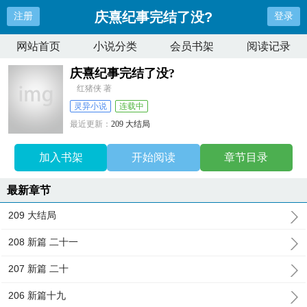
庆熹纪事完结了没?
注册
登录
网站首页
小说分类
会员书架
阅读记录
庆熹纪事完结了没?
红猪侠 著
灵异小说
连载中
最近更新：
209 大结局
更新时间：
2025-10-05 14:31:44
加入书架
开始阅读
章节目录
最新章节
209 大结局
208 新篇 二十一
207 新篇 二十
206 新篇十九