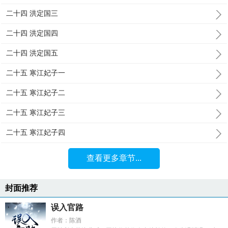
二十四 洪定国三
二十四 洪定国四
二十四 洪定国五
二十五 寒江妃子一
二十五 寒江妃子二
二十五 寒江妃子三
二十五 寒江妃子四
查看更多章节...
封面推荐
误入官路
作者：陈酒