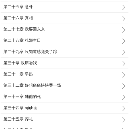
第二十五章 意外
第二十六章 真相
第二十七章 我要回东京
第二十八章 扎娜生日
第二十九章 只知道感觉失了踪
第三十章 以痛吻我
第三十一章 早熟
第三十二章 好想痛痛快快哭一场
第三十三章 她他的死
第三十四章 a面b面
第三十五章 葬礼