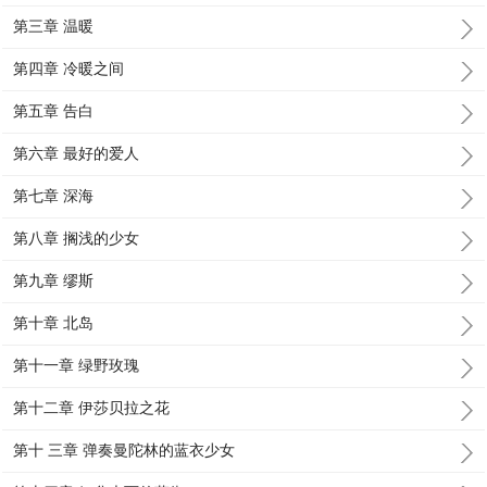
第三章 温暖
第四章 冷暖之间
第五章 告白
第六章 最好的爱人
第七章 深海
第八章 搁浅的少女
第九章 缪斯
第十章 北岛
第十一章 绿野玫瑰
第十二章 伊莎贝拉之花
第十 三章 弹奏曼陀林的蓝衣少女