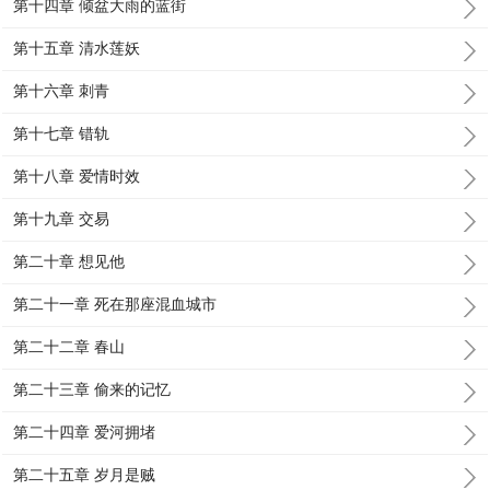
第十四章 倾盆大雨的蓝街
第十五章 清水莲妖
第十六章 刺青
第十七章 错轨
第十八章 爱情时效
第十九章 交易
第二十章 想见他
第二十一章 死在那座混血城市
第二十二章 春山
第二十三章 偷来的记忆
第二十四章 爱河拥堵
第二十五章 岁月是贼