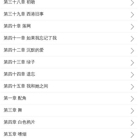
第三十八章 初吻
第三十九章 西港旧事
第四十章 落网
第四十一章 如果我忘记了我
第四十二章 沉默的爱
第四十三章 绿子
第四十四章 遗忘
第四十五章 我和她之间
第一章 配角
第三章 舞
第四章 白色鸦片
第五章 嗜烟