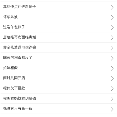
真想快点住进新房子
怀孕风波
过端午包粽子
唐建维再次面临离婚
黎金燕遭遇电信诈骗
陈家的积蓄都没了
姐妹相聚
商讨共同开店
程伟欠下巨款
程爸程妈找程玥要钱
钱没有只有命一条