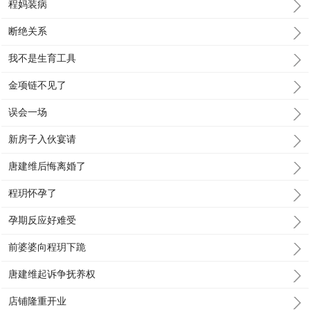
程妈装病
断绝关系
我不是生育工具
金项链不见了
误会一场
新房子入伙宴请
唐建维后悔离婚了
程玥怀孕了
孕期反应好难受
前婆婆向程玥下跪
唐建维起诉争抚养权
店铺隆重开业