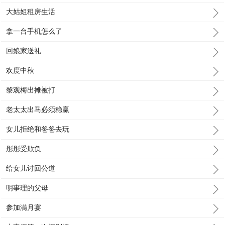
大姑姐租房生活
拿一台手机怎么了
回娘家送礼
欢度中秋
黎观梅出摊被打
老太太出马必须稳赢
女儿拒绝和爸爸去玩
彤彤受欺负
给女儿讨回公道
明事理的父母
参加满月宴