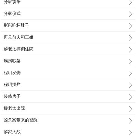
分家纷争
分家仪式
彤彤吃坏肚子
再见前夫和三姐
黎老太摔倒住院
病房吵架
程玥发烧
程玥摆烂
装修房子
黎老太出院
凶杀案带来的警醒
黎家大战