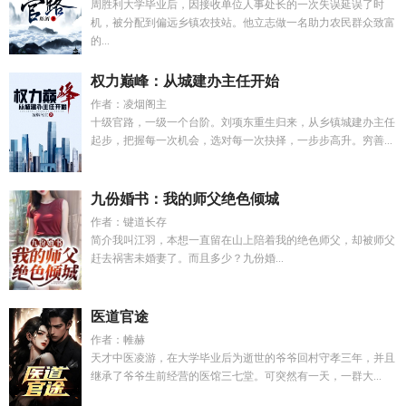
周胜利大学毕业后，因接收单位人事处长的一次失误延误了时
机，被分配到偏远乡镇农技站。他立志做一名助力农民群众致富
的...
权力巅峰：从城建办主任开始
作者：凌烟阁主
十级官路，一级一个台阶。刘项东重生归来，从乡镇城建办主任
起步，把握每一次机会，选对每一次抉择，一步步高升。穷善...
九份婚书：我的师父绝色倾城
作者：键道长存
简介我叫江羽，本想一直留在山上陪着我的绝色师父，却被师父
赶去祸害未婚妻了。而且多少？九份婚...
医道官途
作者：帷赫
天才中医凌游，在大学毕业后为逝世的爷爷回村守孝三年，并且
继承了爷爷生前经营的医馆三七堂。可突然有一天，一群大...