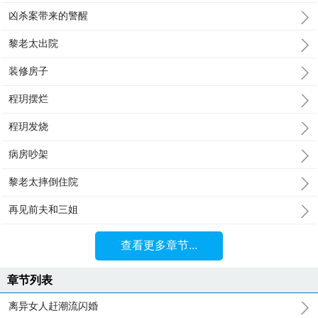
凶杀案带来的警醒
黎老太出院
装修房子
程玥摆烂
程玥发烧
病房吵架
黎老太摔倒住院
再见前夫和三姐
查看更多章节...
章节列表
离异女人赶潮流闪婚