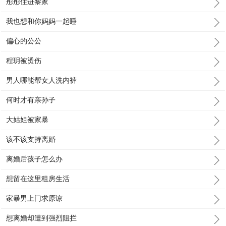
彤彤住进黎家
我也想和你妈妈一起睡
偏心的公公
程玥被烫伤
男人哪能帮女人洗内裤
何时才有亲孙子
大姑姐被家暴
该不该支持离婚
离婚后孩子怎么办
想留在这里租房生活
家暴男上门求原谅
想离婚却遭到强烈阻拦