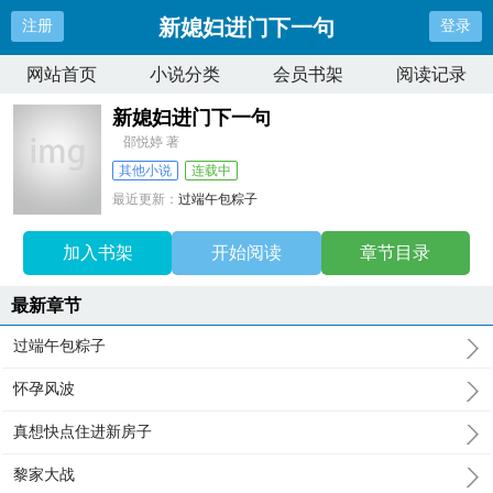
新媳妇进门下一句
注册
登录
网站首页
小说分类
会员书架
阅读记录
新媳妇进门下一句
邵悦婷 著
其他小说
连载中
最近更新：
过端午包粽子
更新时间：
2026-03-10 05:17:01
加入书架
开始阅读
章节目录
最新章节
过端午包粽子
怀孕风波
真想快点住进新房子
黎家大战