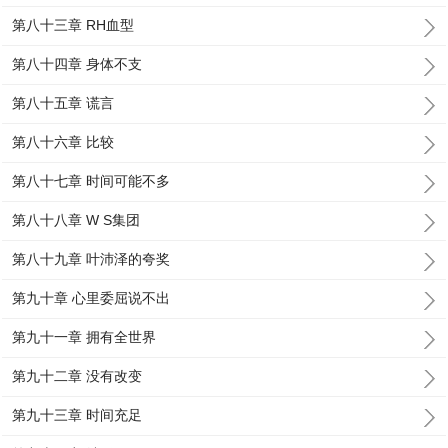
第八十三章 RH血型
第八十四章 身体不支
第八十五章 谎言
第八十六章 比较
第八十七章 时间可能不多
第八十八章 W S集团
第八十九章 叶沛泽的夸奖
第九十章 心里委屈说不出
第九十一章 拥有全世界
第九十二章 没有改变
第九十三章 时间充足