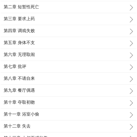
第二章 短暂性死亡
第三章 要求上药
第四章 调戏失败
第五章 身体不支
第六章 无理取闹
第七章 批评
第八章 不请自来
第九章 餐厅偶遇
第十章 夺取初吻
第十一章 浴室小偷
第十二章 失去