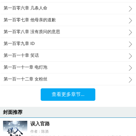
第一百零六章 几条人命
第一百零七章 他母亲的道歉
第一百零八章 没有质问的意思
第一百零九章 ID
第一百一十章 笑话
第一百一十一章 电灯泡
第一百一十二章 女粉丝
查看更多章节...
封面推荐
误入官路
作者：陈酒