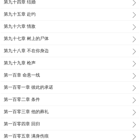
第九十四章 结婚
第九十五章 赴约
第九十六章 情敌
第九十七章 树上的尸体
第九十八章 不在你身边
第九十九章 枪声
第一百章 命悬一线
第一百零一章 彼此的承诺
第一百零二章 条件
第一百零三章 他的葬礼
第一百零四章 回归
第一百零五章 满身伤痕