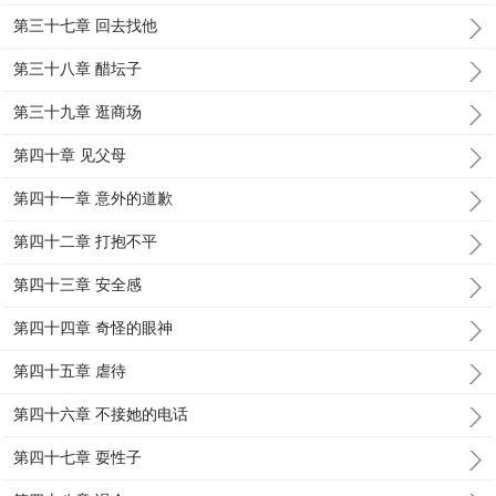
第三十七章 回去找他
第三十八章 醋坛子
第三十九章 逛商场
第四十章 见父母
第四十一章 意外的道歉
第四十二章 打抱不平
第四十三章 安全感
第四十四章 奇怪的眼神
第四十五章 虐待
第四十六章 不接她的电话
第四十七章 耍性子