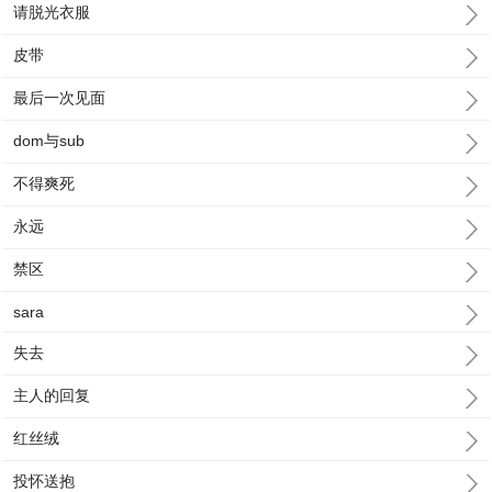
请脱光衣服
皮带
最后一次见面
dom与sub
不得爽死
永远
禁区
sara
失去
主人的回复
红丝绒
投怀送抱