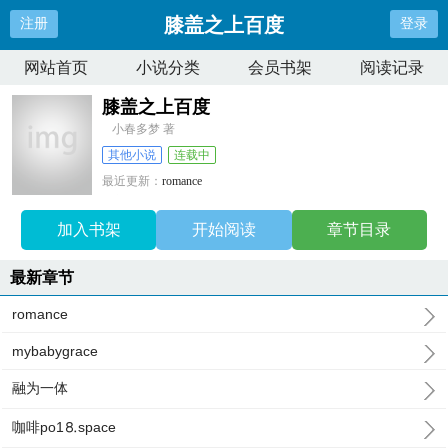
膝盖之上百度
注册
登录
网站首页
小说分类
会员书架
阅读记录
膝盖之上百度
小春多梦 著
其他小说
连载中
最近更新：
romance
更新时间：
2024-05-15 10:16:53
加入书架
开始阅读
章节目录
最新章节
romance
mybabygrace
融为一体
咖啡po1⒏space