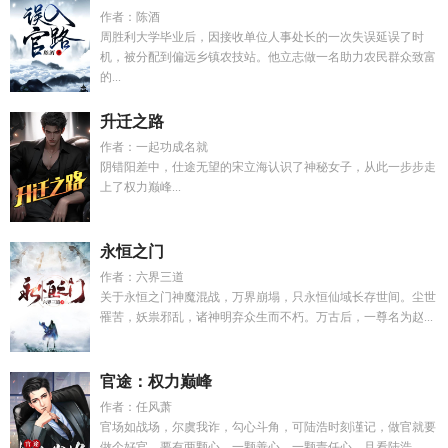
作者：陈酒
周胜利大学毕业后，因接收单位人事处长的一次失误延误了时
机，被分配到偏远乡镇农技站。他立志做一名助力农民群众致富
的...
升迁之路
作者：一起功成名就
阴错阳差中，仕途无望的宋立海认识了神秘女子，从此一步步走
上了权力巅峰...
永恒之门
作者：六界三道
关于永恒之门神魔混战，万界崩塌，只永恒仙域长存世间。尘世
罹苦，妖祟邪乱，诸神明弃众生而不朽。万古后，一尊名为赵...
官途：权力巅峰
作者：任风萧
官场如战场，尔虞我诈，勾心斗角，可陆浩时刻谨记，做官就要
做个好官，要有两颗心，一颗善心，一颗责任心。且看陆浩...