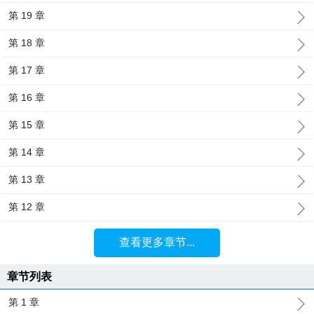
第 19 章
第 18 章
第 17 章
第 16 章
第 15 章
第 14 章
第 13 章
第 12 章
查看更多章节...
章节列表
第 1 章