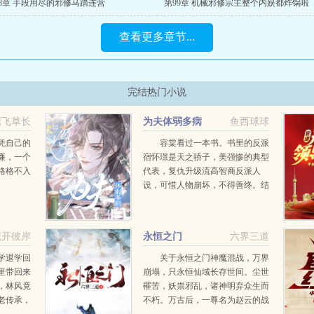
98章 手段用尽的邪修马踏连营
第99章 机械邪修宗主整个内娱都炸锅啦
查看更多章节...
完结热门小说
鹰飞草长
为夫体弱多病
鱼西球球
凭自己的
容棠看过一本书。书里的反派
廉，一个
宿怀璟是天之骄子，美强惨的典型
格格不入
代表，复仇升级流高智商反派人
设，可惜人物崩坏，不得善终。结
果一朝穿越，容棠成了文中同名同
姓早死的病秧子炮灰，还绑定了一
个拯救男主系统，一共重生了三
花开彼岸
永恒之门
六界三道
次。...
学退学回
关于永恒之门神魔混战，万界
里带回来
崩塌，只永恒仙域长存世间。尘世
，林风竟
罹苦，妖祟邪乱，诸神明弃众生而
老传承，
不朽。万古后，一尊名为赵云的战