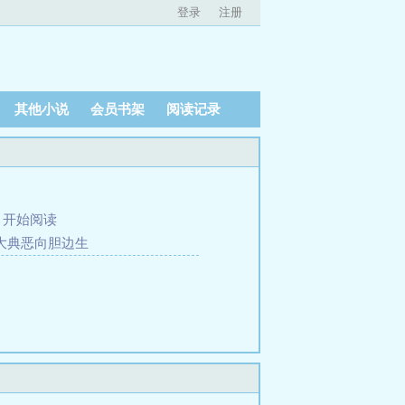
登录
注册
其他小说
会员书架
阅读记录
、
开始阅读
乐大典恶向胆边生