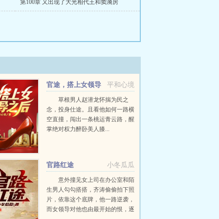
第100章 又出现了大光相代王和窦漪房
官途，搭上女领导
平和心境
之后！
草根男人赵潜龙怀揣为民之
念，投身仕途。且看他如何一路横
空直撞，闯出一条桃运青云路，醒
掌绝对权力醉卧美人膝...
官路红途
小冬瓜瓜
意外撞见女上司在办公室和陌
生男人勾勾搭搭，齐涛偷偷拍下照
片，依靠这个底牌，他一路逆袭，
而女领导对他也由最开始的恨，逐