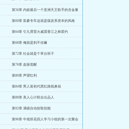
第56章 内娱最后一个亚洲天王歌手的含金量
第60章 富豪专车这就是煤炭系资本的风格
第64章 引九霄雷火威震香江之林星灼
第68章 俺就是刹不住嘛
第72章 社会就是个草台班子
第76章 血脉觉醒
第80章 声望红利
第84章 男人装初代黑红路线鼻祖
第88章 美人心计联合出品人
第92章 满级自动拾取技能
第96章 中戏班花四人学习小组的第一次聚会