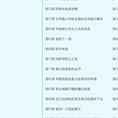
第53章 阿青你来真的啊
第5
第57章 乐哥载入华娱史册的史诗级大翻车
第
第61章 华娱秽土转生之术的传承
第
第65章 扳回了一局
第
第69章 医学奇迹
第
第73章 纯粹理想主义者
第
第77章 爆出煤老板的金币
第
第81章 剑雨剧组的最大收获回到帝都
第
第85章 再次相聚沪圈的魔幻程度
第
第89章 自己拉来的投资含着泪也要吃下去
第9
第93章 捡到一只甜妹舞王
第9