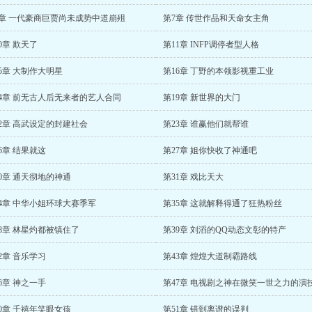
6章 一代豪商巨贾尚未成势中道崩殂
第7章 传世作品和天命女主角
0章 欺天了
第11章 INFP调停者型人格
5章 大制作大明星
第16章 丁野的本领影视重工业
14章 前无古人后无来者的艺人合同
第19章 新世界的大门
2章 高武设定的封建社会
第23章 谁赢他们就帮谁
6章 结果就这
第27章 姐你快收了神通吧
0章 通天彻地的神通
第31章 戏比天大
34章 中华小姐环球大赛季军
第35章 这就解释得通了狂热粉丝
8章 林星灼都被镇住了
第39章 刘滔的QQ动态文彰的特产
2章 音乐学习
第43章 煌煌大道制霸路线
6章 神之一手
第47章 电视剧之神在微笑一世之力的演
0章 千禧年笑眼女孩
第51章 错到离谱的误判