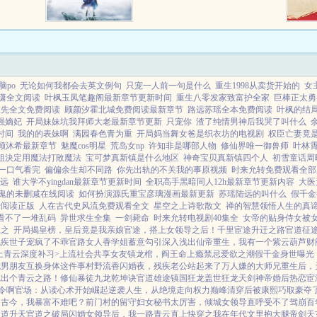
林风嬉戏
神，凝练了天地玄黄，重铸了宇宙
洪荒，自碧落凡尘，一路打上了永
恒仙域，以神之名，君临万道。自
此，他说的话，便是神话。...
脑po
无论如何我都会去英文例句
只宠一人前一句是什么
重生1998从卖货开始的
女
潇全文阅读
叶枫玉凤笔趣阁最新章节更新时间
重生八零发家致富护全家
巨棒正太勇
在先全文免费阅读
顾颜汐霍北城免费阅读最新章节
路远苏瑶全本免费阅读
叶枫的结
强嫡妃
开局妹妹坑我拜师大老最新章节更新
只宠你
渣了纯情男神后我哭了叫什么
时间
我的的表妹啊
满园春色青为重
开局妈当舞女爸是织衣坊的电视剧
权臣亡妻竟
顾沐希最新章节
魅魔cos明星
荒岛女np
许知非是哪部人物
修仙界唯一御兽师
叶林
組決定用魔法打敗魔法
宝可梦真新镇是什么地区
神奇宝贝真新镇四个人
初雪童话周
一口气看完
偏偏余生却不同路
你先出轨的不关我的事原视频
时来允转免费观看全部
远
谁大学不yingdan最新章节更新时间
全职高手黑暗同人12h最新章节更新内容
大医
鬼的未删减在线阅读
如何扮演源氏重宝彦璃漫画最新更新
苏瑶陆远的叫什么
假千金
费阅读正版
人在古代史风流免费观看全文
星空之上诗歌散文
禅的智慧领悟人生的真
看不了一堆乱码
异世求生全集
一剑毙命
时来允转电视剧40集全
女帝的贴身侍女被
赢之
开局揭皇榜，皇后竟是我亲娘
官途，搭上女领导之后！
千里宦途
升迁之路
官道征
残疾世子宠疯了
不乖
官路女人香
学姐
蓄意勾引
深入浅出
仙帝重生，我有一个紫云葫芦
财
上青云
深度补习>
上流社会共享女友
镇龙棺，阎王命
上瘾禁忌
爱欲之潮
假千金身世曝光
我男朋友互换身体这件事
村野流香
闪婚夜，残疾老公站起来了
万人嫌的大师兄重生后，
挖出个青云之路！
修仙暴徒
九龙乾坤诀
官道雄途
镇国狂龙
盖世狂龙
天剑神帝
婚后热恋
宦
令啊
官场：从读心术开始崛起
逆袭人生，从绝境走向权力巅峰
清穿后被康熙巧取豪夺
通古今，我暴富不难吧？
前门村的留守妇女
秘书太厉害，倾城女领导直呼受不了
驾崩百
官道升天
官道之破局
闪婚女领导后，我一路青云直上
快穿之我在年代文里抱大腿
帝剑天