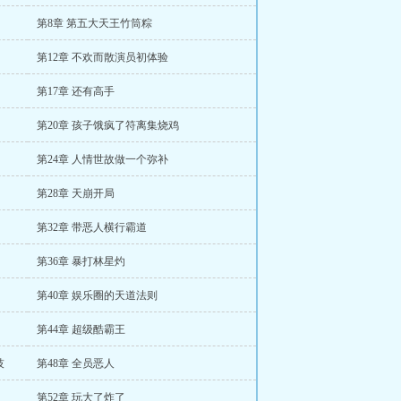
第8章 第五大天王竹筒粽
第12章 不欢而散演员初体验
第17章 还有高手
第20章 孩子饿疯了符离集烧鸡
第24章 人情世故做一个弥补
第28章 天崩开局
第32章 带恶人横行霸道
第36章 暴打林星灼
第40章 娱乐圈的天道法则
第44章 超级酷霸王
技
第48章 全员恶人
第52章 玩大了炸了