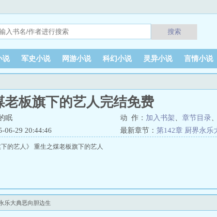
搜索
小说
军史小说
网游小说
科幻小说
灵异小说
言情小说
煤老板旗下的艺人完结免费
的眠
动 作：
加入书架
、
章节目录
6-29 20:44:46
最新章节：
第142章 厨界永
下的艺人》 重生之煤老板旗下的艺人
界永乐大典恶向胆边生