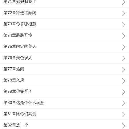
第71章姑娘归我了
第72章冲进红颜阁
第73章你算哪根葱
第74章装装可怜
第75章内定的美人
第76章美色误人
第77章热闹
第78章入府
第79章你完蛋了
第80章这是个什么玩意
第81章比你们高贵
第82章选一个