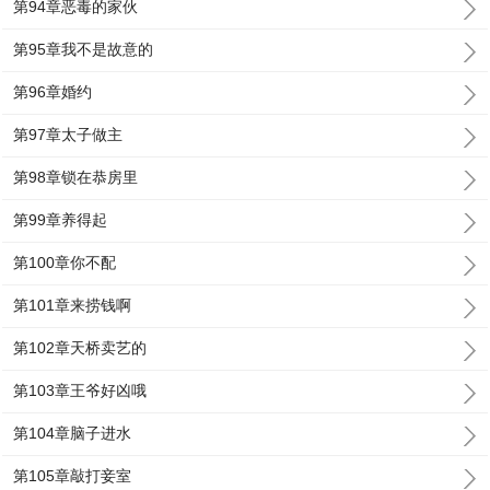
第94章恶毒的家伙
第95章我不是故意的
第96章婚约
第97章太子做主
第98章锁在恭房里
第99章养得起
第100章你不配
第101章来捞钱啊
第102章天桥卖艺的
第103章王爷好凶哦
第104章脑子进水
第105章敲打妾室