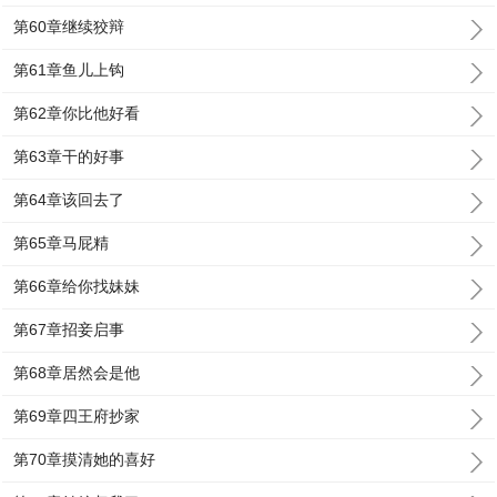
第60章继续狡辩
第61章鱼儿上钩
第62章你比他好看
第63章干的好事
第64章该回去了
第65章马屁精
第66章给你找妹妹
第67章招妾启事
第68章居然会是他
第69章四王府抄家
第70章摸清她的喜好