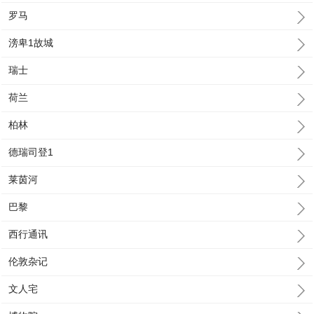
罗马
滂卑1故城
瑞士
荷兰
柏林
德瑞司登1
莱茵河
巴黎
西行通讯
伦敦杂记
文人宅