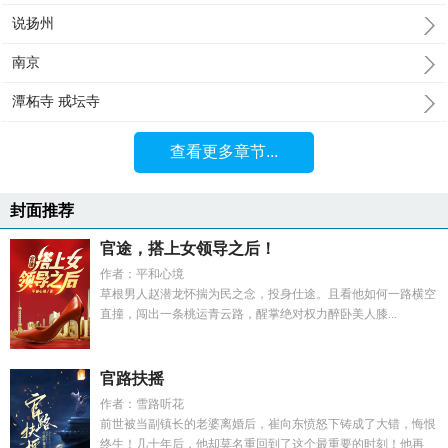
说扬州
南京
潭柘寺 戒坛寺
查看更多章节...
封面推荐
官途，搭上女领导之后！
作者：平和心境
草根男人赵潜龙怀揣为民之念，投身仕途。且看他如何一路横空
直撞，闯出一条桃运青云路，醒掌绝对权力醉卧美人膝...
官路扶摇
作者：雪路听花
前世被当副镇长的老婆离婚后，崔向东愤怒下铸成了大错，悔恨
终生！几十年后，他却莫名重回到了这个最重要的时刻！他再