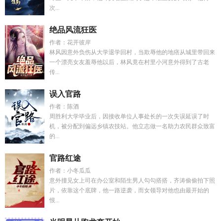
次...
绝品风流狂医
作者：花开彼岸
林风因意外负伤从大学退学回村，当欺辱他的地痞从城里带回来
一个漂亮女友羞辱他以后，林风竟在村里小河意外得到了古老
传...
误入官路
作者：陈酒
周胜利大学毕业后，因接收单位人事处长的一次失误延误了时
机，被分配到偏远乡镇农技站。他立志做一名助力农民群众致富
的...
官路红途
作者：小冬瓜瓜
意外撞见女上司在办公室和陌生男人勾勾搭搭，齐涛偷偷拍下照
片，依靠这个底牌，他一路逆袭，而女领导对他也由最开始的
恨...