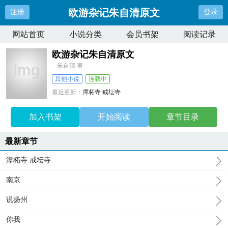
欧游杂记朱自清原文
注册
登录
网站首页
小说分类
会员书架
阅读记录
欧游杂记朱自清原文
朱自清 著
其他小说
连载中
最近更新：
潭柘寺 戒坛寺
更新时间：
2025-11-26 15:52:02
加入书架
开始阅读
章节目录
最新章节
潭柘寺 戒坛寺
南京
说扬州
你我