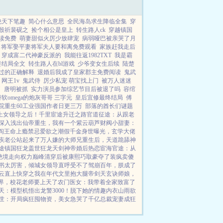
绝天下笔趣
简心什么意思
全民海岛求生降临全集
穿
殷祈裴砚之
捡个相公是皇上
转生路人ck
穿越镇国
读免费
萌妻甜似火厉少放肆宠
病弱哑巴被亲哭了月
将军娶平妻将军夫人要和离免费观看
家族赶我走后
穿成富二代神豪反派的
我能往返1982TXT
我是霸
妻结局全文
转生路人在bl游戏
少爷变女生后续
陆楚
过的正确解释
退婚后我成了皇家郡主免费阅读
鬼武
网王1v
鬼武侍
厉少私宠 萌宝找上门
被万人迷迷
了
唐明被抓
实力演员参加综艺节目后被退了吗
容绾
软omega的炮灰哥哥 三字元
皇后宜修最终结局
傅
院重生60工业强国作者日更三万
部落的酋长们谜题
上女领导之后！
千里宦途
升迁之路
官道征途：从跟老
深入浅出
仙帝重生，我有一个紫云葫芦
财阀小甜妻：
阎王命
上瘾禁忌
爱欲之潮
假千金身世曝光，玄学大佬
疾老公站起来了
万人嫌的大师兄重生后，天道跪舔
神
途
镇国狂龙
盖世狂龙
天剑神帝
婚后热恋
宦海官途：从
绝境走向权力巅峰
清穿后被康熙巧取豪夺了
装疯卖傻
书太厉害，倾城女领导直呼受不了
驾崩百年，朕成了
云直上
快穿之我在年代文里抱大腿
帝剑天玄诀
师娘，
界，校花老师要上天了
农门医女：我带着全家致富了
天：模型机悟出龙警3000！
脱下她的情趣内衣
山雨欲
世：开局疯狂囤物资，美女急哭了
千亿总裁宠妻成狂