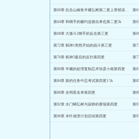
第60章 抗击山椒鱼半藏弘树第二更上章错误已修复
第
第64章 和纲手的赌约连接自来也第二更3k
第
第68章 大激斗2纲手的反击第三更
第
第72章 弑神1突然开始的战斗第三更
第7
第76章 弑神5最后的反扑第四更
第7
第80章 半藏的处理复制忍术弥彦小南第四更
第8
第84章 新的任务中忍考试第四更3 5k
第8
第88章 全明星名单第四更
第8
第92章 水门蝎弘树与寂静的赛场第四更
第
第96章 木叶崩溃计划启动第四更
第9