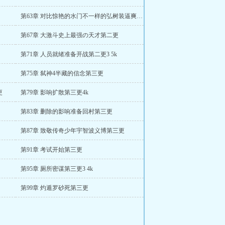
第63章 对比惊艳的水门不一样的弘树装逼爽5k大章第一更
第67章 大激斗史上最强の天才第二更
第71章 人员就绪准备开战第二更3 5k
第75章 弑神4半藏的信念第三更
更
第79章 影响扩散第三更4k
第83章 删除的影响准备回村第三更
第87章 致敬传奇少年宇智波义博第三更
第91章 考试开始第三更
第95章 厕所密谋第三更3 4k
第99章 灼遁罗砂死第三更