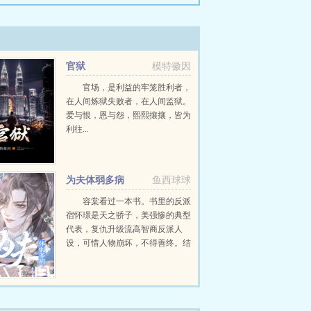
官狱
模特徽因
官场，是利益的牢笼胜利者，
在人间炼狱失败者，在人间监狱。
爱与恨，恩与怨，熙熙攘攘，皆为
利往...
为夫体弱多病
鱼西球球
容棠看过一本书。书里的反派
宿怀璟是天之骄子，美强惨的典型
代表，复仇升级流高智商反派人
设，可惜人物崩坏，不得善终。结
果一朝穿越，容棠成了文中同名同
姓早死的病秧子炮灰，还绑定了一
个拯救男主系统，一共重生了三
次。...