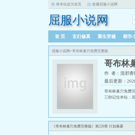
将本站设为首页
收藏屈服小说网
屈服小说网
首 页
玄幻修真
重生穿越
都市
屈服小说网
>
哥布林巢穴免费完整版
哥布林
作 者：混邪青
最后更新：2026-0
哥布林巢穴免费
三秒记住本站：屈服
《哥布林巢穴免费完整版》第220章 计划暴露