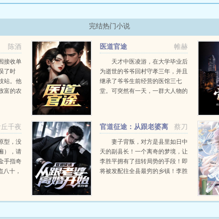
完结热门小说
陈酒
医道官途
帷赫
因接收单
天才中医凌游，在大学毕业后
误了时
为逝世的爷爷回村守孝三年，并且
技站。他
继承了爷爷生前经营的医馆三七
致富的农
堂。可突然有一天，一群大人物的
列的变故
到来，让他的人生出现了转折，本
岗离任，
想一生行医的他，在经历了一些现
至权力巅
实的打击之后，他明白了下医医
青丘千夜
官道征途：从跟老婆离
蔡刀
人，上医医国的道理，为了救...
婚开始
原型，没
妻子背叛，对方是县里如日中
遍），请
天的副县长！一个离奇的梦境，让
金手指奇
李胜平拥有了扭转局势的手段！即
盗八十，
将被发配往全县最穷的乡镇！李胜
岁时候看
平奋起反击！当他将对手踩在脚下
女环游世
的时候，这才发现，这一切不过只
是冰山一角！斗争才刚刚开始！...