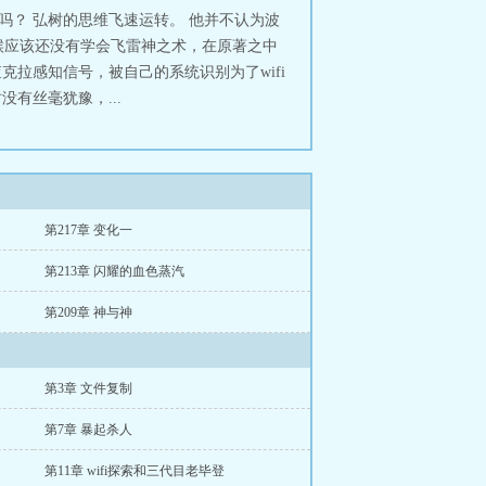
同吗？ 弘树的思维飞速运转。 他并不认为波
候应该还没有学会飞雷神之术，在原著之中
拉感知信号，被自己的系统识别为了wifi
有丝毫犹豫，...
第217章 变化一
第213章 闪耀的血色蒸汽
第209章 神与神
第3章 文件复制
第7章 暴起杀人
第11章 wifi探索和三代目老毕登