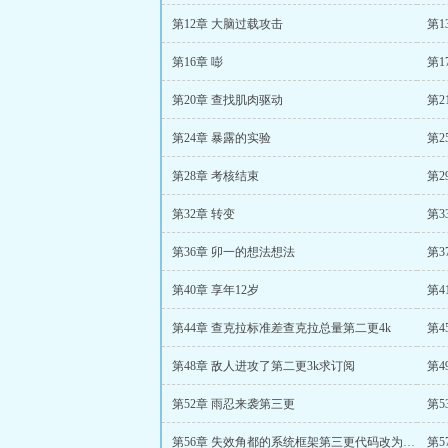
第12章 大脑过载攻击
第1
第16章 嘭
第1
第20章 查找肌肉驱动
第2
第24章 暴露的实验
第2
第28章 考核结束
第2
第32章 转变
第
第36章 卯一的想法想法
第3
第40章 享年12岁
第4
第44章 查克拉标准差查克拉总量第二更4k
第4
第48章 敌人进攻了第二更3k求订阅
第4
第52章 雨忍来袭第三更
第
第56章 失效角都的系统框架第三更代码改为图片格式请放心订
第