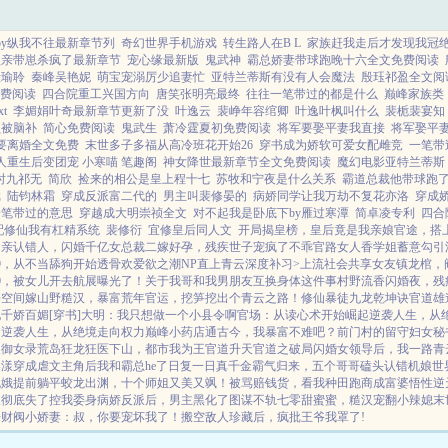
by纵我不往最新章节列
奇幻世界手机游戏
转生路人在B L
家族赶我走后才发现我冠
娘亲带崽杀疯了最新章节
宠心缘最新版
鬼武神
霸总娇妻带球跑晚十六全文免费阅读
殷瑜聆
秦峰吴艳妮
萌宝宠溺厉少追妻忙
亚特兰蒂斯有没有人会魔法
殷珏祁盈全文阅
费阅读
四合院重工兴国方向
唐笑张明亮最终
往往一笔带过的都是什么
巅峰家族类
t
李媚娟叶奇最新章节更新了没
叶逸云
裴峥年容绾卿
叶逸叶枫叫什么
裴栀裴宴知
损被脑补
简心免费阅读
鬼武生
萧冷霆夏初免费阅读
将军要娶平妻我直接
将军娶平
要离婚全文免费
末世多子多福从高冷班花开始26
穿书成为娇软可爱女配雌竞
一笔带
人重生后变团宠 小寒喵 笔趣阁
神女降世最新章节全文免费阅读
魔幻电影亚特兰蒂斯
时九祁无
简欣
捡来的相公是皇上程十七
苏牧和宁夜是什么关系
霸道总裁他带球跑
戏
陆钧林霜
穿成反派富二代的
男主叫裴修晏的
病娇同学让我万劫不复花亦洛
穿成娇
一笔带过的意思
穿越成大明崇祯全文
对不起我是卧底下by雁过寒潭
简卓凌专利
四合
配修仙我有杠精系统
裴修衍
宜修皇后同人文
开局揭皇榜，皇后竟是我亲娘
官途，搭
相亲认错人，闪婚千亿女总裁
二嫁好孕，残疾世子宠疯了
不乖
官路女人香
学姐
蓄意勾引
09，从不当舔狗开始
透骨欢
爱欲之潮NP
直上青云
深度补习>
上流社会共享女友
镇龙棺，
0，被女儿开去航展曝光了！
关于我哥和我男朋友互换身体这件事
村野流香
闪婚夜，残
携空间嫁山野糙汉，暴富荒年
官运，挖笋挖出个青云之路！
修仙暴徒
九龙乾坤诀
官道雄
千娇百媚[穿书]
大明：我只想做一个小县令啊
官场：从读心术开始崛起
逆袭人生，从
！
逆袭人生，从绝境走向权力巅峰
小药店通古今，我暴富不难吧？
前门村的留守妇女
秘
欢御女录
荒岛狂龙
狂医下山，都市我为王
官道升天
官道之破局
闪婚女领导后，我一路青
春漾
穿成虐文主角后我和霸总he了
日复一日
真千金霸气归来，五个哥哥磕头认错
机娘世
晓娥提前躺平
蛟龙出渊，十个师姐又美又飒！
被骂赔钱货，看我种田跑商成富婆
悟性逆
叔彻底失了控
我委身病娇反派后，男主黑化了
图谋不轨
七零甜蜜蜜，糙汉宠翻小辣媳
末
来
财阀小娇妻：叔，你要宠坏我了！
搬空敌人珍藏后，疯批王爷我罩了!