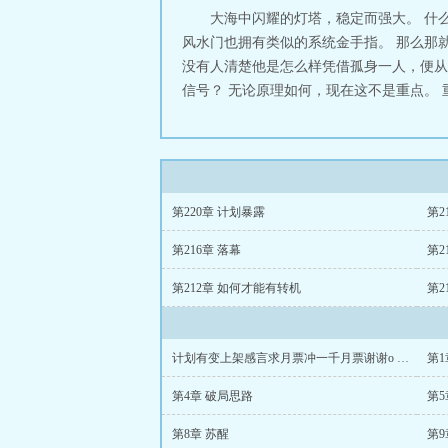
大海中闪耀的灯塔，稳定而强大。 什么
风水门也拥有类似的系统金手指。 那么那
没有人清楚他是怎么样凭借孤身一人，便从云
信号？ 无论原理如何，现在这不是重点。 
第220章 计划暴露
第2
第216章 落幕
第2
第212章 如何才能有转机
第2
计划有变上架感言求月票冲一千月票谢谢o ∩ω∩ m喵
第1
第4章 破局思路
第5
第8章 苏醒
第9