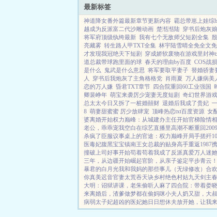
最新标签
神道降女番外篇最新章节更新内容
霸总带崽上娃综
越成为反派富二代沙雕动画
楚湉湉陆
穿书后炮灰
将军府顶级纨绔最新
我有七个无敌师父短剧全集
亮藏雾
转生路人甲TXT全集
林宇陆雪晴全免全文免
才发现我冠绝天下短剧
穿成娇软废物在游戏里封神tx
道总裁带球跑里面的球
春天的理由by百度
COS战
是什么
鬼武是什么意思
将军要取平妻子
替婚骄妻
人
穿书后我炮灰了主角格格党
肖雨夏
万人嫌病美
恋的万人嫌
昏君TXT章节
四合院重回60工业强国
卿裴峥年
萌宝来袭厉少宠妻无度短剧
奇幻世界游
总太太今日又拆了一桩婚囍财
退婚后我成了贵妃
8
萌妻甜蜜蜜 厉少放肆宠
顶峰热恋txt百度资源
女
婆离婚开始
权力巅峰：从城建办主任开始
官梯险情
老公，乖乖宠我
空白
在综艺直播里高潮不断
重回20
杀疯了
臣服
议事桌上的
官途：权力巅峰
开局手搓歼1
医毒妃腹黑宝宝
镇南王
女总裁的贴身高手
重返1987
撞破上司好事开始
苟着苟着我成了反派真爱
万人迷她
三年，从边疆开始崛起
官阶，从亲子鉴定平步青云
暴君的白月光
我和我妈的那些事儿（无绿修改）
合
你真美
迟音
官妻
太荒吞天诀
乡村绝色村姑
九天剑主
大明：诏狱讲课，老朱偷听人麻了
四合院：带着娄
来
离婚后，渣爹做梦都在偷妈咪
小夫人奶又甜，大
病弱太子妃超凶的
医妃她日日想休夫
放开她，让我