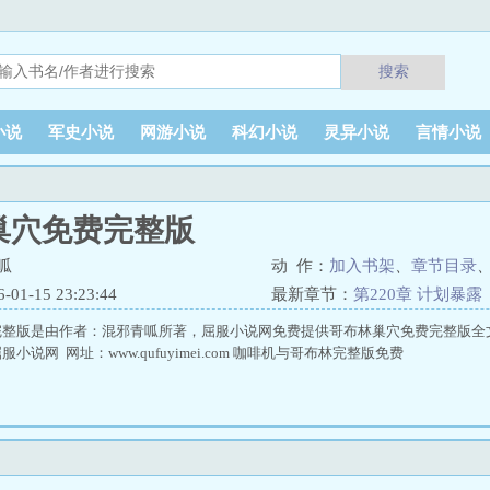
搜索
小说
军史小说
网游小说
科幻小说
灵异小说
言情小说
巢穴免费完整版
呱
动 作：
加入书架
、
章节目录
1-15 23:23:44
最新章节：
第220章 计划暴露
完整版是由作者：混邪青呱所著，屈服小说网免费提供哥布林巢穴免费完整版全
小说网 网址：www.qufuyimei.com 咖啡机与哥布林完整版免费