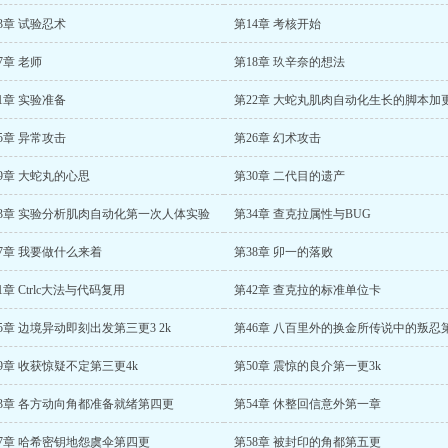
3章 试验忍术
第14章 考核开始
7章 老师
第18章 玖辛奈的想法
1章 实验准备
第22章 大蛇丸肌肉自动化生长的脚本加
5章 异常攻击
第26章 幻术攻击
9章 大蛇丸的心思
第30章 二代目的遗产
33章 实验分析肌肉自动化第一次人体实验
第34章 查克拉属性与BUG
7章 我要做什么来着
第38章 卯一的落败
1章 Ctrlc大法与代码复用
第42章 查克拉的标准单位卡
5章 边境异动即刻出发第三更3 2k
第46章 八百里外的换金所传说中的叛忍
9章 收获惊疑不定第三更4k
第50章 震惊的良介第一更3k
53章 各方动向角都准备就绪第四更
第54章 休整回信意外第一章
57章 哈希密钥地怨虞伞第四更
第58章 被封印的角都第五更