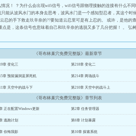
情况！ ？为什么会出现wifi信号，wifi信号跟物理接触的连接有什么不
就只能从波风水门的本身去思考，波风水门是一个感知型忍者，其这个时
忍的手下救走玖辛奈的??要知道云忍里可是有上忍的。 或许，是他的查克
重点是，这条信号也意味着自己和玖辛奈的逃脱又多了几分把握！ 。 弘树没
《哥布林巢穴免费完整版》最新章节
19章 变化三
第218章 变化二
15章 预留漏洞蓝屏死机
第214章 两场战斗
11章 天空中的战斗下
第210章 天空中的战斗上
《哥布林巢穴免费完整版》章节列表
章 正在配置Windows更新
第2章 任务管理器
章 逃跑计划
第6章 计划暴露
章 你悔我影
第10章 探索系统