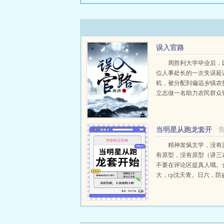
误入官路
周胜利大学毕业后，
位人事处长的一次失误延
机，被分配到偏远乡镇农
立志做一名助力农民群众
业技术人员，却因为一系
误打误撞进入了仕途，调
明升暗降，一路沉浮，直
当明星从跑龙套开
峰...
始
精神发疯文学，没有
有原型，没有原型（讲三
不要在评论区提真人哦。
大，cp沈天青。日六，防
上午十一点更新江繁星八
见律政电视剧里的帅哥美
界谈恋爱...