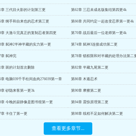
61章 三代目火影的计划第三更
第62章 三忍未成名版集结第四更4k
65章 纲手和自来也的忍术第三更
第66章 共同约定一起改变忍界第一更4k
69章 大激斗完真正的复制忍者第四更
第70章 战后最后一位老师第一更4k
3章 弑神2半神半藏的实力第一更
第74章 弑神3连接成功第二更
7章 弑神完
第78章 锁权限和对半藏的处理办法第二
1章 斑的计划首次删除
第82章 半藏九尾第二更
5章 电脑039千手柱间血肉276039第一章
第86章 木遁忍术
9章 砂隐来客第一更3k
第90章 摩擦第二更
93章 今晚的寂静像是图书馆第一更
第94章 震惊原理第二更
7章 卡住了第一更
第98章 线程不足如何解决第二更
查看更多章节...