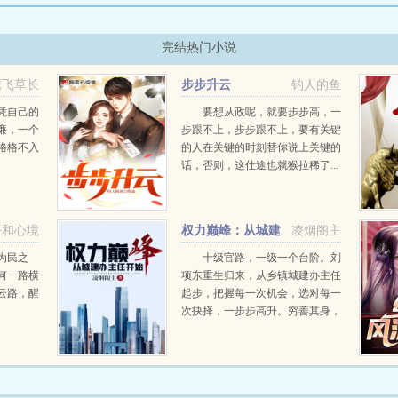
完结热门小说
鹰飞草长
步步升云
钓人的鱼
凭自己的
要想从政呢，就要步步高，一
廉，一个
步跟不上，步步跟不上，要有关键
格格不入
的人在关键的时刻替你说上关键的
话，否则，这仕途也就猴拉稀了...
平和心境
权力巅峰：从城建
凌烟阁主
办主任开始
为民之
十级官路，一级一个台阶。刘
何一路横
项东重生归来，从乡镇城建办主任
云路，醒
起步，把握每一次机会，选对每一
次抉择，一步步高升。穷善其身，
达济天下。为民谋利更是他的追
求。小小城建办主任，那也是干
部。且看刘项东搅动风云，在这辉
煌时代里弄潮而上，踏上人生巅...