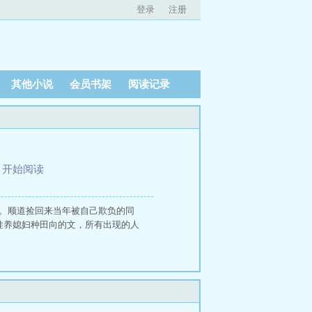
登录
注册
其他小说
会员书架
阅读记录
、
开始阅读
人。顺道捡回来当年被自己欺负的同
娃养媳妇种田向的文，所有出现的人