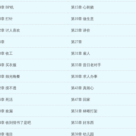
4章 BP机
第15章 心刺挠
8章 打针
第19章 做生意
2章 讨人喜欢
第23章 讲价
6章
第27章
0章 收工
第31章 雇人
4章 买衣服
第35章 昔日老对手
8章 烛光晚餐
第39章 求人办事
2章 摸不透
第43章 真闹心
6章 死活
第47章 回家
0章 捡漏
第51章 林晰打架
4章 收到情书了是吧
第55章 好东西
8章 项目
第59章 幼儿园