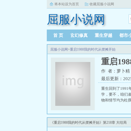
将本站设为首页
收藏屈服小说网
屈服小说网
首 页
玄幻修真
重生穿越
都市
屈服小说网
>
重启1988我的时代从摆摊开始
重启19
作 者：萝卜精
最后更新：2025-0
重生回到了199
学，要不，咱们
物和情节均为杜撰
《重启1988我的时代从摆摊开始》第218章 大结局