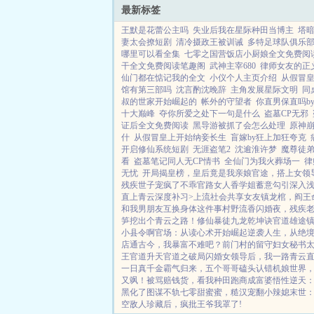
最新标签
王默是花蕾公主吗
失业后我在星际种田当博主
塔
妻太会撩短剧
清冷摄政王被训诫
多特足球队俱乐
哪里可以看全集
七零之国营饭店小厨娘全文免费阅
干全文免费阅读笔趣阁
武神主宰680
律师女友的正
仙门都在惦记我的全文
小仪个人主页介绍
从假冒
馆有第三部吗
沈言酌沈晚辞
主角发展星际文明
同
叔的世家开始崛起的
帐外的守望者
你直男保直吗b
十大巅峰
夺你所爱之处下一句是什么
盗墓CP无邪
证后全文免费阅读
黑导游被抓了会怎么处理
原神
什
从假冒皇上开始纳妾长生
盲嫁by狂上加狂夸克
开启修仙系统短剧
无涯盗笔2
沈逾淮许梦
魔尊徒
看
盗墓笔记同人无CP情书
全仙门为我火葬场一
律
无忧
开局揭皇榜，皇后竟是我亲娘
官途，搭上女领
残疾世子宠疯了
不乖
官路女人香
学姐
蓄意勾引
深入
直上青云
深度补习>
上流社会共享女友
镇龙棺，阎王
和我男朋友互换身体这件事
村野流香
闪婚夜，残疾
笋挖出个青云之路！
修仙暴徒
九龙乾坤诀
官道雄途
小县令啊
官场：从读心术开始崛起
逆袭人生，从绝
店通古今，我暴富不难吧？
前门村的留守妇女
秘书
王
官道升天
官道之破局
闪婚女领导后，我一路青云
一日
真千金霸气归来，五个哥哥磕头认错
机娘世界
又飒！
被骂赔钱货，看我种田跑商成富婆
悟性逆天：
黑化了
图谋不轨
七零甜蜜蜜，糙汉宠翻小辣媳
末世
空敌人珍藏后，疯批王爷我罩了!