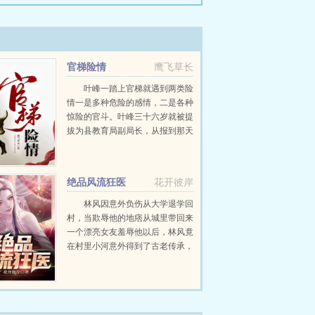
官梯险情
鹰飞草长
叶峰一踏上官梯就遇到两类险
情一是多种危险的感情，二是各种
惊险的官斗。叶峰三十六岁就被提
拔为县教育局副局长，从报到那天
起就被卷入这两种险情的惊涛骇浪
中。他是草根出生，却有顽强的意
志和搏击风浪的能力，他像一叶小
绝品风流狂医
花开彼岸
舟在惊险莫测的宦...
林风因意外负伤从大学退学回
村，当欺辱他的地痞从城里带回来
一个漂亮女友羞辱他以后，林风竟
在村里小河意外得到了古老传承，
无相诀。自此以后，且看林风嬉戏
花丛，逍遥都市！...