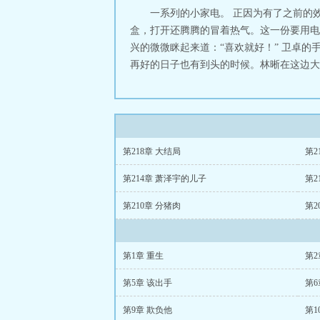
一系列的小家电。 正因为有了之前的
盒，打开还腾腾的冒着热气。这一份要用电砂锅
兴的微微眯起来道：“喜欢就好！” 卫卓的
再好的日子也有到头的时候。林晰在这边大半
第218章 大结局
第2
第214章 萧泽宇的儿子
第2
第210章 分猪肉
第2
第1章 重生
第2
第5章 该出手
第6
第9章 欺负他
第1