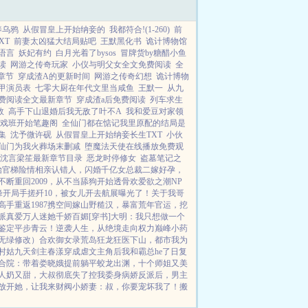
养乌鸦
从假冒皇上开始纳妾的
我都符合!(1-260)
前
XT
前妻太凶猛大结局贴吧
王默黑化书
诡计博物馆
语言
妖妃有约
白月光着了bysos
冒牌货by糖醋小鱼
读
网游之传奇玩家
小仪与明父女全文免费阅读
全
章节
穿成渣A的更新时间
网游之传奇幻想
诡计博物
甲演员表
七零大厨在年代文里当咸鱼
王默一
从九
费阅读全文最新章节
穿成渣a后免费阅读
列车求生
效
高手下山退婚后我无敌了叶不A
我和爱豆对家领
戏班开始笔趣阁
全仙门都在惦记我里原配的结局是
集
沈予微许砚
从假冒皇上开始纳妾长生TXT
小伙
仙门为我火葬场末删减
堕魔法天使在线播放免费观
沈言梁笙最新章节目录
恶龙时停修女
盗墓笔记之
始
官梯险情
相亲认错人，闪婚千亿女总裁
二嫁好孕，
不断
重回2009，从不当舔狗开始
透骨欢
爱欲之潮NP
峰
开局手搓歼10，被女儿开去航展曝光了！
关于我哥
高手
重返1987
携空间嫁山野糙汉，暴富荒年
官运，挖
派真爱
万人迷她千娇百媚[穿书]
大明：我只想做一个
鉴定平步青云！
逆袭人生，从绝境走向权力巅峰
小药
无绿修改）
合欢御女录
荒岛狂龙
狂医下山，都市我为
村姑
九天剑主
春漾
穿成虐文主角后我和霸总he了
日复
合院：带着娄晓娥提前躺平
蛟龙出渊，十个师姐又美
人奶又甜，大叔彻底失了控
我委身病娇反派后，男主
放开她，让我来
财阀小娇妻：叔，你要宠坏我了！
搬