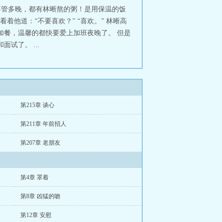
不管多晚，都有林晰熬的粥！是用保温的饭
着他道：“不要喜欢？” “喜欢。” 林晰高
室加餐，温馨的都快要爱上加班夜晚了。 但是
试了。 ...
第215章 谈心
第211章 年前招人
第207章 老朋友
第4章 罩着
第8章 凶猛的吻
第12章 安慰