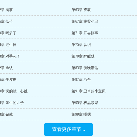
2章 搞事
第63章 双赢
6章 低价
第67章 跳梁小丑
0章 喝多了
第71章 开会搞事
4章 过生日
第75章 认识
8章 对手怂了
第79章 醉醺醺
2章 承认
第83章 傍晚溜达
6章 牛皮糖
第87章 巧合
0章 玩的就一心跳
第91章 卫卓的小宝贝
4章 亲生的儿子
第95章 极品亲戚
8章 钻戒
第99章 嘿嘿
查看更多章节...