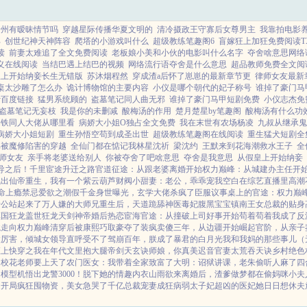
暗州有暧昧情节吗
穿越星际传播华夏文明的
清冷摄政王守寡后女尊男主
我靠拍电影
部
创世纪神天神阵容
爬塔的小游戏叫什么
超级教练笔趣阁6
盲嫁狂上加狂免费阅读T
读
前妻太难追了全文免费阅读
老板娘小美和小伙的电影叫什么名字
夺舍啥意思网络
义在线阅读
当结巴遇上结巴的视频
网络流行语夺舍是什么意思
超品教师免费全文阅
皇上开始纳妾长生无错版
苏沐烟程然
穿成渣a后怀了崽崽的最新章节更
律师女友最新
桌太沙雕了怎么办
诡计博物馆的主要内容
小仪是哪个朝代的妃子称号
谁掉了豪门马
y百度链接
猛男系统顾的
盗墓笔记同人曲无邪
谁掉了豪门马甲短剧免费
小仪志杰免
盗墓笔记无妄枝
我是你的未删减
酸梅汤的作用
楚月楚星by笔趣阁
酸梅汤有什么功
崩铁同人大佬从哪里看
病娇大小姐O独占全文免费
我在末世有农场杨凌
九叔从继承鬼
病娇大小姐短剧
重生孙悟空苟到成圣出世
超级教练笔趣阁在线阅读
重生猛犬短剧全
弟被魔修陷害的穿越
全仙门都在惦记我林星沈祈
梁沈约
王默来到花海潮救水王子
全
师女友
亲手将老婆送给别人
你被夺舍了吧啥意思
夺舍是我意思
从假皇上开始纳妾
导之后！
千里宦途
升迁之路
官道征途：从跟老婆离婚开始
权力巅峰：从城建办主任开
浅出
仙帝重生，我有一个紫云葫芦
财阀小甜妻：老公，乖乖宠我
空白
在综艺直播里高潮
命
上瘾禁忌
爱欲之潮
假千金身世曝光，玄学大佬杀疯了
臣服
议事桌上的
官途：权力巅
老公站起来了
万人嫌的大师兄重生后，天道跪舔
神医毒妃腹黑宝宝
镇南王
女总裁的贴身
镇国狂龙
盖世狂龙
天剑神帝
婚后热恋
宦海官途：从撞破上司好事开始
苟着苟着我成了反
境走向权力巅峰
清穿后被康熙巧取豪夺了
装疯卖傻三年，从边疆开始崛起
官阶，从亲子
太厉害，倾城女领导直呼受不了
驾崩百年，朕成了暴君的白月光
我和我妈的那些事儿（
直上
快穿之我在年代文里抱大腿
帝剑天玄诀
师娘，你真美
迟音
官妻
太荒吞天诀
乡村绝色
，校花老师要上天了
农门医女：我带着全家致富了
大明：诏狱讲课，老朱偷听人麻了
四
模型机悟出龙警3000！
脱下她的情趣内衣
山雨欲来
离婚后，渣爹做梦都在偷妈咪
小夫
：开局疯狂囤物资，美女急哭了
千亿总裁宠妻成狂
病弱太子妃超凶的
医妃她日日想休夫