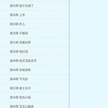
第16章 孩子生病了
第20章 上学
第24章 烂人
第28章 不够卖
第32章 良家妇男
第36章 电灯泡
第40章 给宝宝取名字
第44章 价格亲民
第48章 平凡好
第52章 卤土豆片
第56章 欺负小孩
第60章 宝宝心眼多