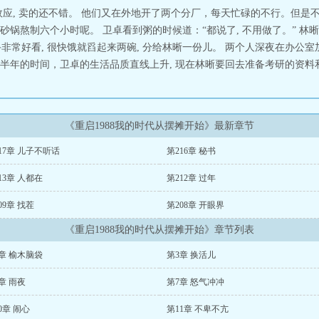
效应, 卖的还不错。 他们又在外地开了两个分厂，每天忙碌的不行。但是
熬制六个小时呢。 卫卓看到粥的时候道：“都说了, 不用做了。” 林晰看
手非常好看, 很快饿就舀起来两碗, 分给林晰一份儿。 两个人深夜在办公
年的时间，卫卓的生活品质直线上升, 现在林晰要回去准备考研的资料和面
《重启1988我的时代从摆摊开始》最新章节
17章 儿子不听话
第216章 秘书
13章 人都在
第212章 过年
09章 找茬
第208章 开眼界
《重启1988我的时代从摆摊开始》章节列表
章 榆木脑袋
第3章 换活儿
章 雨夜
第7章 怒气冲冲
0章 闹心
第11章 不卑不亢