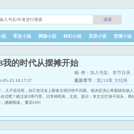
搜索
小说
军史小说
网游小说
科幻小说
灵异小说
言情小说
88我的时代从摆摊开始
动 作：
加入书架
、
章节目录
5-25 10:17:37
最新章节：
第218章 大结局
1年，儿子还没死，自己也没走上那条古惑仔的不归路。他决定洗心革面踏实做
凑合过吧？糙汉攻X乖巧受。日常种田风，主攻。提示：本文主打浪子回头，养
，感谢阅读。 重启1991