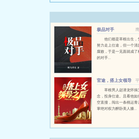
极品对手
他们都是草根出生，
努力走上仕途，但一个清
腐败，于是一见面就成了
的对手...
官途，搭上女领导
之后！
草根男人赵潜龙怀揣
念，投身仕途。且看他如
空直撞，闯出一条桃运青
掌绝对权力醉卧美人膝...