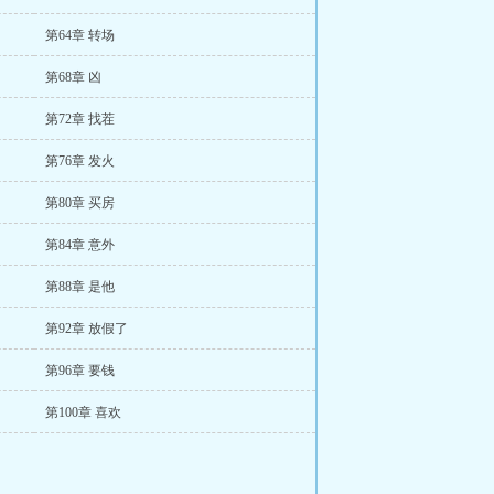
第64章 转场
第68章 凶
第72章 找茬
第76章 发火
第80章 买房
第84章 意外
第88章 是他
第92章 放假了
第96章 要钱
第100章 喜欢