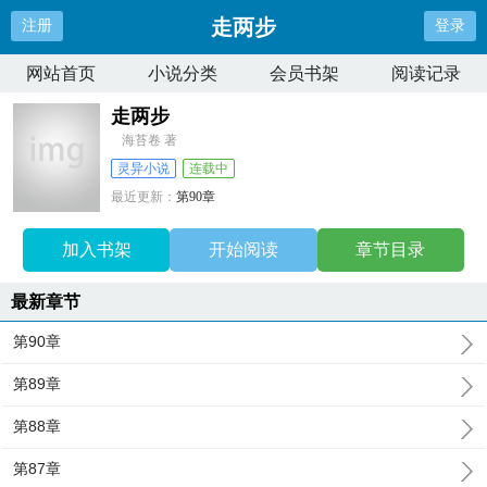
走两步
注册
登录
网站首页
小说分类
会员书架
阅读记录
走两步
海苔卷 著
灵异小说
连载中
最近更新：
第90章
更新时间：
2026-03-24 14:47:29
加入书架
开始阅读
章节目录
最新章节
第90章
第89章
第88章
第87章