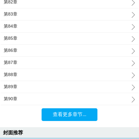
第82章
第83章
第84章
第85章
第86章
第87章
第88章
第89章
第90章
查看更多章节...
封面推荐