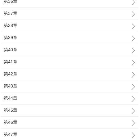
第36章
第37章
第38章
第39章
第40章
第41章
第42章
第43章
第44章
第45章
第46章
第47章