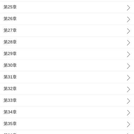
第25章
第26章
第27章
第28章
第29章
第30章
第31章
第32章
第33章
第34章
第35章