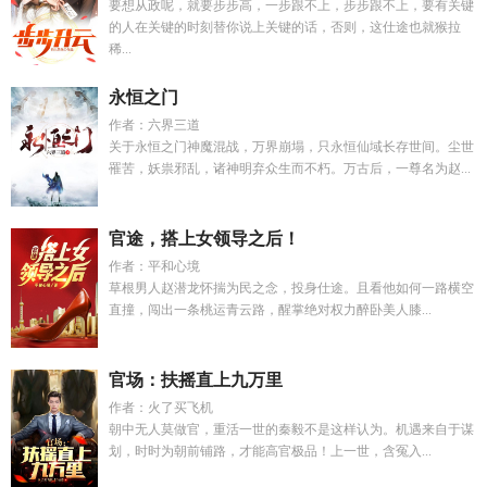
要想从政呢，就要步步高，一步跟不上，步步跟不上，要有关键
的人在关键的时刻替你说上关键的话，否则，这仕途也就猴拉
稀...
永恒之门
作者：六界三道
关于永恒之门神魔混战，万界崩塌，只永恒仙域长存世间。尘世
罹苦，妖祟邪乱，诸神明弃众生而不朽。万古后，一尊名为赵...
官途，搭上女领导之后！
作者：平和心境
草根男人赵潜龙怀揣为民之念，投身仕途。且看他如何一路横空
直撞，闯出一条桃运青云路，醒掌绝对权力醉卧美人膝...
官场：扶摇直上九万里
作者：火了买飞机
朝中无人莫做官，重活一世的秦毅不是这样认为。机遇来自于谋
划，时时为朝前铺路，才能高官极品！上一世，含冤入...