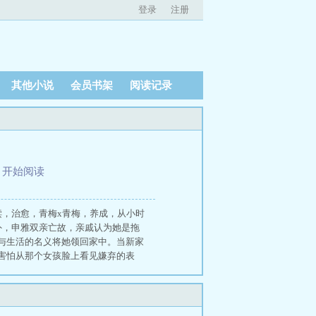
登录
注册
其他小说
会员书架
阅读记录
、
开始阅读
赎，治愈，青梅x青梅，养成，从小时
外，申雅双亲亡故，亲戚认为她是拖
与生活的名义将她领回家中。当新家
害怕从那个女孩脸上看见嫌弃的表
欢迎回家，申雅。”申雅初到新家警
不住地靠近。多年后，在外人眼中一
文案二】姜云依在出国留学前找到好
掉。几年后，姜云依终于回到国内，