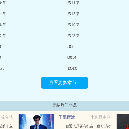
0 章
第 11 章
4 章
第 15 章
8 章
第 19 章
2 章
第 23 章
0
5060
0
90100
130
130133
查看更多章节...
完结热门小说
功成名就
千里宦途
小豌豆本尊
望的宋立
普通人只要有机会，也可以封