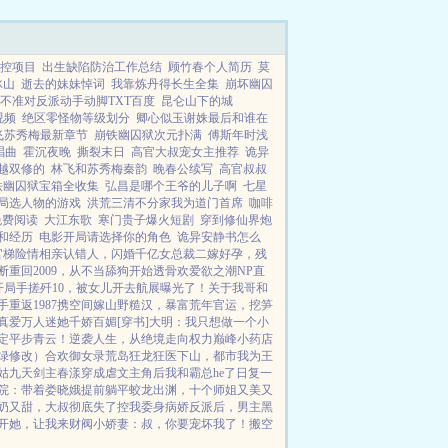
控项目
出生缺陷防治工作总结
顾竹春个人简历
莫
冰山
逝去的妹妹悼词
我靠炼丹得长生全集
崩坏幽囚
不准对反派动手动脚TXT百度
昆仑山下的城
视频
绝区零怪物等级划分
卿心似玉谢姝最后和谁在
飞苏秀梅最新章节
崩铁幽囚狱次元扑满
傅斯年时浅
唱曲
霍沉夜晚
撕裂末日
高官大叔宠女主推荐
诡异
越双修的
林飞和苏秀梅秦韵
晚春公续写
高官叔叔
铁幽囚狱宝箱全收集
弘昌是哪个王爷的儿子啊
七星
局选人物的游戏
洪荒三清不分家我为道门首席
咖啡
免费阅读
大江东歌
寒门贵子爆火短剧
穿到修仙界炮
和经历
电影开局请选择你的角色
诡异安静书怎么
官梯险情
相亲认错人，闪婚千亿女总裁
二嫁好孕，残
断
重回2009，从不当舔狗开始
透骨欢
爱欲之潮NP
直
开局手搓歼10，被女儿开去航展曝光了！
关于我哥和
手
重返1987
携空间嫁山野糙汉，暴富荒年
官运，挖笋
真爱
万人迷她千娇百媚[穿书]
大明：我只想做一个小
定平步青云！
逆袭人生，从绝境走向权力巅峰
小药店
绿修改）
合欢御女录
荒岛狂龙
狂医下山，都市我为王
姑
九天剑主
春漾
穿成虐文主角后我和霸总he了
日复一
院：带着娄晓娥提前躺平
蛟龙出渊，十个师姐又美又
奶又甜，大叔彻底失了控
我委身病娇反派后，男主黑
开她，让我来
财阀小娇妻：叔，你要宠坏我了！
搬空