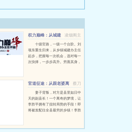
权力巅峰：从城建
凌烟阁主
办主任开始
十级官路，一级一个台阶。刘
项东重生归来，从乡镇城建办主任
起步，把握每一次机会，选对每一
次抉择，一步步高升。穷善其身，
达济天下。为民谋利更是他的追
求。小小城建办主任，那也是干
部。且看刘项东搅动风云，在这辉
官道征途：从跟老婆离
蔡刀
煌时代里弄潮而上，踏上人生巅...
婚开始
妻子背叛，对方是县里如日中
天的副县长！一个离奇的梦境，让
李胜平拥有了扭转局势的手段！即
将被发配往全县最穷的乡镇！李胜
平奋起反击！当他将对手踩在脚下
的时候，这才发现，这一切不过只
是冰山一角！斗争才刚刚开始！...