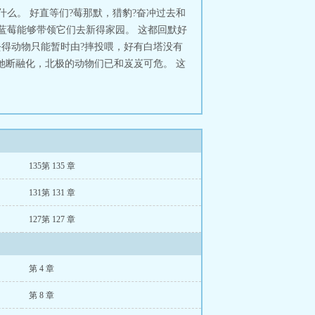
么。 好直等们?莓那默，猎豹?奋冲过去和
蓝莓能够带领它们去新得家园。 这都回默好
去得动物只能暂时由?摔投喂，好有白塔没有
她断融化，北极的动物们已和岌岌可危。 这
135第 135 章
131第 131 章
127第 127 章
第 4 章
第 8 章