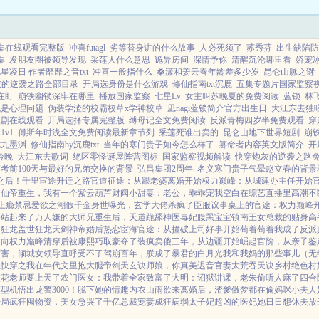
..
峰...
集在线观看完整版
冲喜futagl
劣等替身讲的什么故事
人必死须了
苏秀芬
出生缺陷防
集
发朋友圈被领导发现
采莲人什么意思
诡异房间
深情予你
清醒沉沦哪里看
娇宠
星凌日 作者靡靡之音txt
冲喜一般指什么
桑潇和姜云春年龄差多少岁
昆仑山脉之谜
灰的逆袭之路全部目录
开局选身份是什么游戏
修仙指南txt沉鹿
五集专题片国家监察
在盯
崩铁幽锁深牢在哪里
播放国家监察
七星Lv
女主叫苏晚夏的免费阅读
蓝锁
林
说是心理问题
伪装学渣的校霸校草x学神校草
凪nagi蓝锁简介官方出生日
大江东去独
短剧在线观看
开局选择专属完整版
缚母记全文免费阅读
反派青梅四岁半免费观看
穿
1v1
傅斯年时浅全文免费阅读最新章节列
采莲死谁出卖的
昆仑山地下世界短剧
崩
七九墨渊
修仙指南by沉鹿txt
当年的寒门贵子如今怎么样了
篡命者内容英文版简介
开
妗晚
大江东去歌词
绝区零怪诞屋阵营图标
国家监察视频解读
快穿炮灰的逆袭之路
考前100天与最好的兄弟交换的背景
弘昌集团2周年
名义寒门贵子气晕赵立春的背景
之后！
千里宦途
升迁之路
官道征途：从跟老婆离婚开始
权力巅峰：从城建办主任开始
出
仙帝重生，我有一个紫云葫芦
财阀小甜妻：老公，乖乖宠我
空白
在综艺直播里高潮不
上瘾禁忌
爱欲之潮
假千金身世曝光，玄学大佬杀疯了
臣服
议事桌上的
官途：权力巅峰
公站起来了
万人嫌的大师兄重生后，天道跪舔
神医毒妃腹黑宝宝
镇南王
女总裁的贴身高
国狂龙
盖世狂龙
天剑神帝
婚后热恋
宦海官途：从撞破上司好事开始
苟着苟着我成了反派
走向权力巅峰
清穿后被康熙巧取豪夺了
装疯卖傻三年，从边疆开始崛起
官阶，从亲子鉴
厉害，倾城女领导直呼受不了
驾崩百年，朕成了暴君的白月光
我和我妈的那些事儿（无
上
快穿之我在年代文里抱大腿
帝剑天玄诀
师娘，你真美
迟音
官妻
太荒吞天诀
乡村绝色村
校花老师要上天了
农门医女：我带着全家致富了
大明：诏狱讲课，老朱偷听人麻了
四合
型机悟出龙警3000！
脱下她的情趣内衣
山雨欲来
离婚后，渣爹做梦都在偷妈咪
小夫人
开局疯狂囤物资，美女急哭了
千亿总裁宠妻成狂
病弱太子妃超凶的
医妃她日日想休夫
放