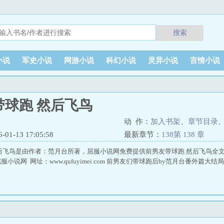
搜索
小说
军史小说
网游小说
科幻小说
灵异小说
言情小说
带球跑 然后飞鸟
动 作：
加入书架
、
章节目录
1-13 17:05:58
最新章节：
138第 138 章
后飞鸟是由作者：范月台所著，屈服小说网免费提供前男友带球跑 然后飞鸟全
小说网 网址：www.qufuyimei.com 前男友们带球跑后by范月台番外篇大结局