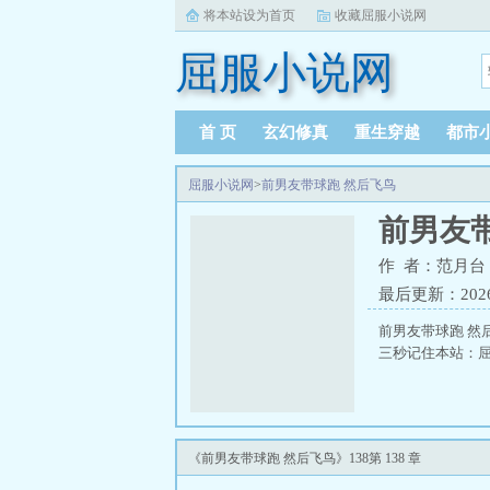
将本站设为首页
收藏屈服小说网
屈服小说网
首 页
玄幻修真
重生穿越
都市
屈服小说网
>
前男友带球跑 然后飞鸟
前男友
作 者：范月台
最后更新：2026-0
前男友带球跑 然
三秒记住本站：屈服
《前男友带球跑 然后飞鸟》138第 138 章