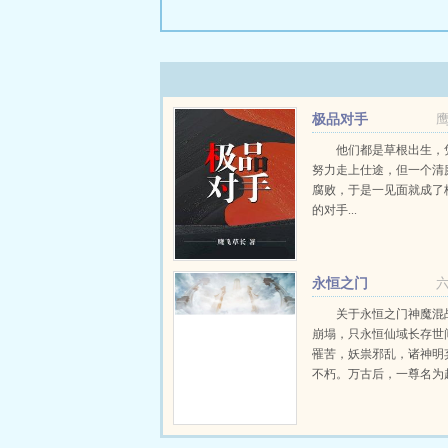
极品对手
他们都是草根出生，
努力走上仕途，但一个清
腐败，于是一见面就成了
的对手...
永恒之门
关于永恒之门神魔混
崩塌，只永恒仙域长存世
罹苦，妖祟邪乱，诸神明
不朽。万古后，一尊名为
神，凝练了天地玄黄，重
洪荒，自碧落凡尘，一路
恒仙域，以神之名，君临