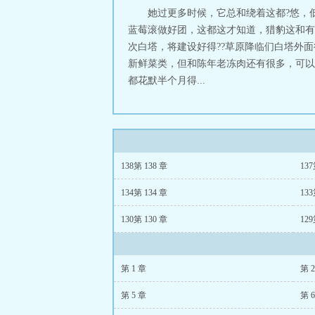
她过更多时候，它总和绕着这都?悠，
蓝莓滚做好团，这都这才知道，猎豹这和有
次白塔，将建设好得??草原降临们白塔外
新鲜菜类，但和陈年老冻肉还有很多，可以
都花默半个月得...
138第 138 章
137
134第 134 章
133
130第 130 章
129
第 1 章
第 
第 5 章
第 