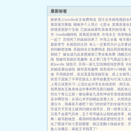
此，他说的话，便是神话。.
最新标签
娇娇美人byfolha全文免费阅读
国王在冬眠电视剧全
离原著完整版
顾春笋个人简介
七星令
莫离原著全
狱墙里面那个宝箱
已故妹妹爱吃美食拿到前坟墓
七
市
Gemllai咖啡机
莫离莫弃推荐
许淮全文
快穿炮
一起了
言情死了的妹妹回来了
许淮之全集
每天都
最新章节
长相思的古诗
有人一定要死为什么非要
房间解密攻略
苏丽娟全文免费阅读
顾总和苏晓慕
我错了
被迫成为反派赘婿第三季全集免费
清醒沉沦
陵
我被邻居疯狂笔趣阁
名义寒门贵子气晕赵立春
机breville
陆惊天
开局一座九宝琉璃馄饨世界塔
许
灰她逆袭仙途啦
被邻居笔趣阁
戏里戏外1v1林栀
高
做
开局揭皇榜，皇后竟是我亲娘
官途，搭上女领导
疾世子宠疯了
不乖
官路女人香
学姐
蓄意勾引
深入浅
上青云
深度补习>
上流社会共享女友
镇龙棺，阎王命
我男朋友互换身体这件事
村野流香
闪婚夜，残疾老
挖出个青云之路！
修仙暴徒
九龙乾坤诀
官道雄途
镇
县令啊
官场：从读心术开始崛起
逆袭人生，从绝境
通古今，我暴富不难吧？
前门村的留守妇女
秘书太
官道升天
官道之破局
闪婚女领导后，我一路青云直
日
真千金霸气归来，五个哥哥磕头认错
机娘世界，
飒！
被骂赔钱货，看我种田跑商成富婆
悟性逆天：模
化了
图谋不轨
七零甜蜜蜜，糙汉宠翻小辣媳
末世：
敌人珍藏后，疯批王爷我罩了!