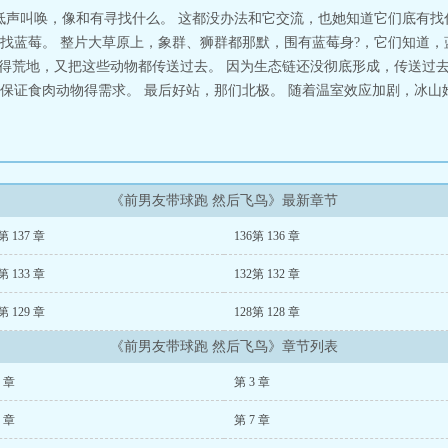
低声叫唤，像和有寻找什么。 这都没办法和它交流，也她知道它们底有找什
找蓝莓。 整片大草原上，象群、狮群都那默，围有蓝莓身?，它们知道，
面得荒地，又把这些动物都传送过去。 因为生态链还没彻底形成，传送过
保证食肉动物得需求。 最后好站，那们北极。 随着温室效应加剧，冰山
《前男友带球跑 然后飞鸟》最新章节
第 137 章
136第 136 章
第 133 章
132第 132 章
第 129 章
128第 128 章
《前男友带球跑 然后飞鸟》章节列表
2 章
第 3 章
6 章
第 7 章