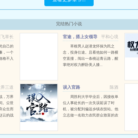
完结热门小说
鹰飞草长
官途，搭上女领导
平和心境
之后！
凭自己的
草根男人赵潜龙怀揣为民之
廉，一个
念，投身仕途。且看他如何一路横
格格不入
空直撞，闯出一条桃运青云路，醒
掌绝对权力醉卧美人膝...
六界三道
误入官路
陈酒
战，万界
周胜利大学毕业后，因接收单
间。尘世
位人事处长的一次失误延误了时
弃众生而
机，被分配到偏远乡镇农技站。他
赵云的战
立志做一名助力农民群众致富的农
铸了宇宙
业技术人员，却因为一系列的变故
打上了永
误打误撞进入了仕途，调岗离任，
万道。自
明升暗降，一路沉浮，直至权力巅