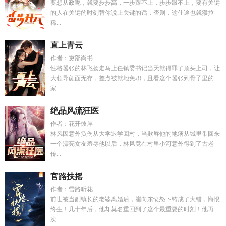
要想从政呢，就要步步高，一步跟不上，步步跟不上，要有关键
的人在关键的时刻替你说上关键的话，否则，这仕途也就猴拉
稀...
直上青云
作者：吏部尚书
性格嚣张的林飞扬走马上任镇委书记当天就得罪了顶头上司，让
大领导颜面无存，差点被就地免职，且看这个嚣张到骨子里的
家...
绝品风流狂医
作者：花开彼岸
林风因意外负伤从大学退学回村，当欺辱他的地痞从城里带回来
一个漂亮女友羞辱他以后，林风竟在村里小河意外得到了古老
传...
官路扶摇
作者：雪路听花
前世被当副镇长的老婆离婚后，崔向东愤怒下铸成了大错，悔恨
终生！几十年后，他却莫名重回到了这个最重要的时刻！他再
次...