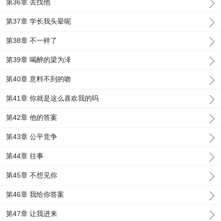
第36章 去找他
第37章 学长我头晕呢
第38章 不一样了
第39章 喝醉的梁为泽
第40章 意料不到的吻
第41章 你就是这么喜欢我的吗
第42章 他的答案
第43章 公平竞争
第44章 往事
第45章 不想见你
第46章 我给你答案
第47章 让我进来