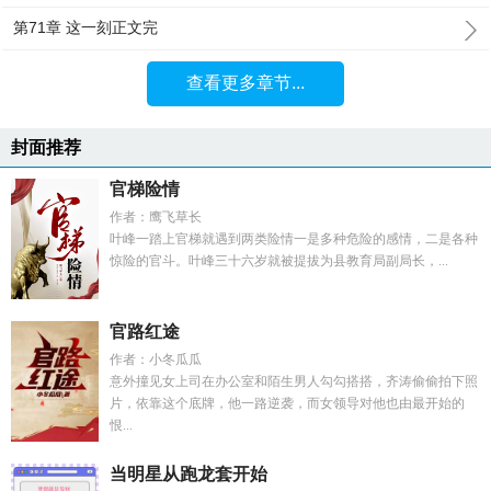
第71章 这一刻正文完
查看更多章节...
封面推荐
官梯险情
作者：鹰飞草长
叶峰一踏上官梯就遇到两类险情一是多种危险的感情，二是各种
惊险的官斗。叶峰三十六岁就被提拔为县教育局副局长，...
官路红途
作者：小冬瓜瓜
意外撞见女上司在办公室和陌生男人勾勾搭搭，齐涛偷偷拍下照
片，依靠这个底牌，他一路逆袭，而女领导对他也由最开始的
恨...
当明星从跑龙套开始