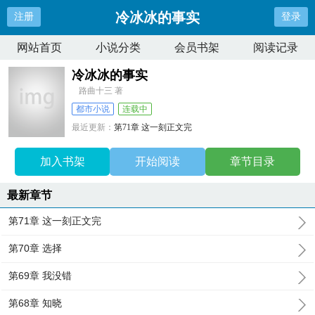
冷冰冰的事实
注册
登录
网站首页
小说分类
会员书架
阅读记录
冷冰冰的事实
路曲十三 著
都市小说
连载中
最近更新：
第71章 这一刻正文完
更新时间：
2025-04-05 08:54:54
加入书架
开始阅读
章节目录
最新章节
第71章 这一刻正文完
第70章 选择
第69章 我没错
第68章 知晓