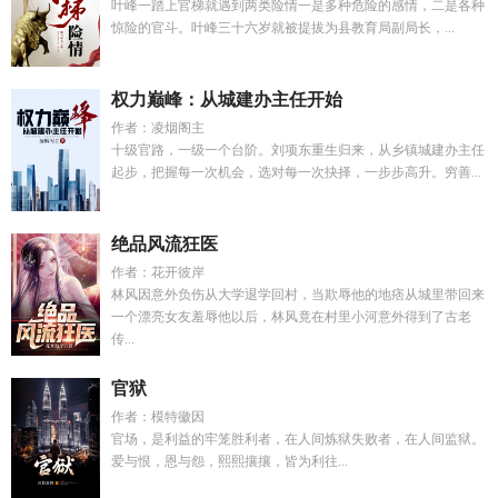
叶峰一踏上官梯就遇到两类险情一是多种危险的感情，二是各种
惊险的官斗。叶峰三十六岁就被提拔为县教育局副局长，...
权力巅峰：从城建办主任开始
作者：凌烟阁主
十级官路，一级一个台阶。刘项东重生归来，从乡镇城建办主任
起步，把握每一次机会，选对每一次抉择，一步步高升。穷善...
绝品风流狂医
作者：花开彼岸
林风因意外负伤从大学退学回村，当欺辱他的地痞从城里带回来
一个漂亮女友羞辱他以后，林风竟在村里小河意外得到了古老
传...
官狱
作者：模特徽因
官场，是利益的牢笼胜利者，在人间炼狱失败者，在人间监狱。
爱与恨，恩与怨，熙熙攘攘，皆为利往...