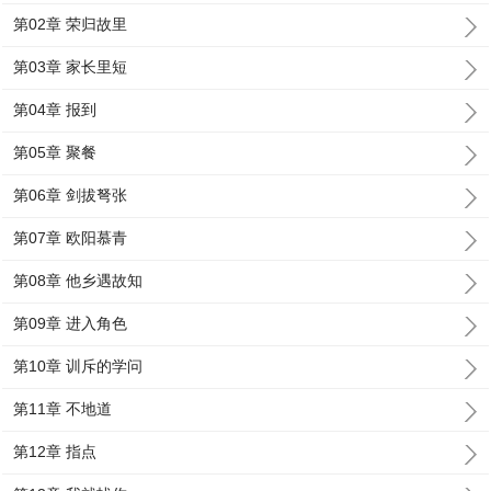
第02章 荣归故里
第03章 家长里短
第04章 报到
第05章 聚餐
第06章 剑拔弩张
第07章 欧阳慕青
第08章 他乡遇故知
第09章 进入角色
第10章 训斥的学问
第11章 不地道
第12章 指点