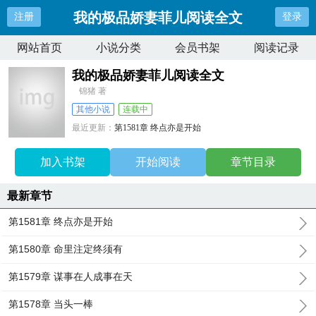
我的极品娇妻菲儿阅读全文
注册
登录
网站首页
小说分类
会员书架
阅读记录
我的极品娇妻菲儿阅读全文
锦猪 著
其他小说
连载中
最近更新：
第1581章 终点亦是开始
更新时间：
2024-03-23 00:01:16
加入书架
开始阅读
章节目录
最新章节
第1581章 终点亦是开始
第1580章 命里注定终须有
第1579章 谋事在人成事在天
第1578章 当头一棒