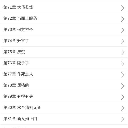
第71章 大佬登场
第72章 当面上眼药
第73章 何方神圣
第74章 升官了
第75章 庆贺
第76章 段子手
第77章 作死之人
第78章 属猪的
第79章 有得有失
第80章 水至清则无鱼
第81章 新女婿上门