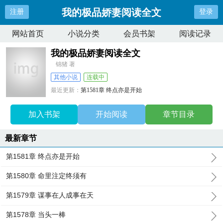
我的极品娇妻阅读全文
注册
登录
网站首页
小说分类
会员书架
阅读记录
我的极品娇妻阅读全文
锦猪 著
其他小说
连载中
最近更新：
第1581章 终点亦是开始
更新时间：
2024-03-23 00:01:16
加入书架
开始阅读
章节目录
最新章节
第1581章 终点亦是开始
第1580章 命里注定终须有
第1579章 谋事在人成事在天
第1578章 当头一棒