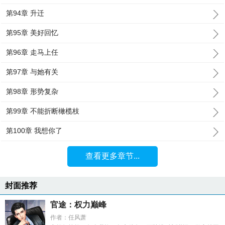
第94章 升迁
第95章 美好回忆
第96章 走马上任
第97章 与她有关
第98章 形势复杂
第99章 不能折断橄榄枝
第100章 我想你了
查看更多章节...
封面推荐
官途：权力巅峰
作者：任风萧