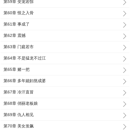
第59章 受宠若惊
第60章 恨之入骨
第61章 事成了
第62章 震撼
第63章 门庭若市
第64章 不是猛龙不过江
第65章 赌一把
第66章 多年媳妇熬成婆
第67章 冷汗直冒
第68章 俏丽老板娘
第69章 仇人相见
第70章 美女发飙