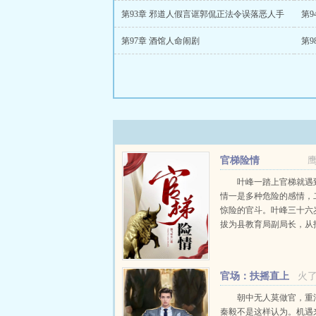
第93章 邪道人假言诓郭侃正法令误落恶人手
第
第97章 酒馆人命闹剧
第9
官梯险情
叶峰一踏上官梯就遇
情一是多种危险的感情，
惊险的官斗。叶峰三十六
拔为县教育局副局长，从
起就被卷入这两种险情的
中。他是草根出生，却有
志和搏击风浪的能力，他
官场：扶摇直上
火
舟在惊险莫测的宦...
九万里
朝中无人莫做官，重
秦毅不是这样认为。机遇