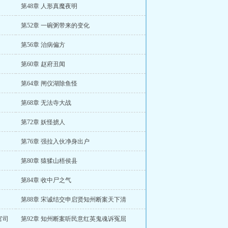
第48章 人形真魔夜明
第52章 一碗粥带来的变化
第56章 治病偏方
第60章 赵府丑闻
第64章 闸仪湖除鱼怪
第68章 无法寺大战
第72章 妖怪掳人
第76章 强拉入伙净身出户
第80章 猿猱山梧侯县
第84章 收中尸之气
第88章 宋诚结交申启贤知州断案天下清
官司
第92章 知州断案听民意红英鬼魂诉冤屈