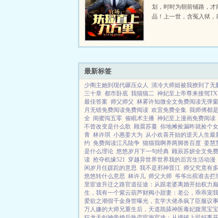
划，时时为朝前铺路，才
品！上一世，含冤入狱，
毁，孤独终老。这一世，
下来的女干部开始，抓住
遇，加官进爵，弥补遗憾
上九万里！...
最新标签
少阁主她到现代碾压众人
清冷大师姐被我撩到了无
三十章
都市卧底
我猫猫二
神妃至上帝尊来接驾TX
最佳答案
师父师父
林雾许知微全文免费阅读无弹
月无错免费阅读免费阅读
欢宜免费全集
我师傅都
全
闺蜜闯五零
催眠术主播
神妃至上漫画免费阅读
不曾改变是什么歌
顾晨苏蔓
你地摊捡漏昨就捡个
青
林许琪
小惠姜大为
从小欢喜开始的逆天人生最
约
免费阅读江凡陆争
猫猫我啊养两脚兽百度
姜慧
是什么理论
悠悠岁月下一句经典
顾辰苏妍全文免
读
抢夺机缘521
穿越异世界世界我的后宫生活动漫
闲岁月任蹉跎的意思
我不是邪神晋江
师父究竟有
悠悠转什么意思
林许儿
师父大师
爷爷出殡谁去拦
里宦途
升迁之路
官道征途：从跟老婆离婚开始
权力
生，我有一个紫云葫芦
财阀小甜妻：老公，乖乖宠
爱欲之潮
假千金身世曝光，玄学大佬杀疯了
臣服
议
万人嫌的大师兄重生后，天道跪舔
神医毒妃腹黑宝
狂龙
天剑神帝
婚后热恋
宦海官途：从撞破上司好事