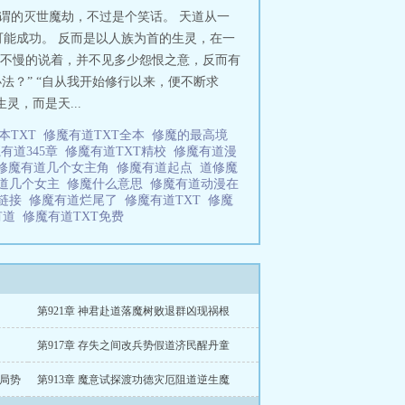
所谓的灭世魔劫，不过是个笑话。 天道从一
能成功。 反而是以人族为首的生灵，在一
紧不慢的说着，并不见多少怨恨之意，反而有
法？” “自从我开始修行以来，便不断求
，而是天...
本TXT
修魔有道TXT全本
修魔的最高境
有道345章
修魔有道TXT精校
修魔有道漫
修魔有道几个女主角
修魔有道起点
道修魔
道几个女主
修魔什么意思
修魔有道动漫在
T链接
修魔有道烂尾了
修魔有道TXT
修魔
有道
修魔有道TXT免费
第921章 神君赴道落魔树败退群凶现祸根
第917章 存失之间改兵势假道济民醒丹童
改局势
第913章 魔意试探渡功德灾厄阻道逆生魔