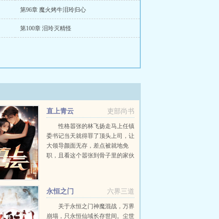
第96章 魔火烤牛泪玲归心
第100章 泪玲灭精怪
直上青云
吏部尚书
性格嚣张的林飞扬走马上任镇
委书记当天就得罪了顶头上司，让
大领导颜面无存，差点被就地免
职，且看这个嚣张到骨子里的家伙
如何凭借孙子兵法和三十六计勇闯
重重危机，智破层层陷阱，在官场
上混得风生水起，扶摇直上…...
永恒之门
六界三道
关于永恒之门神魔混战，万界
崩塌，只永恒仙域长存世间。尘世