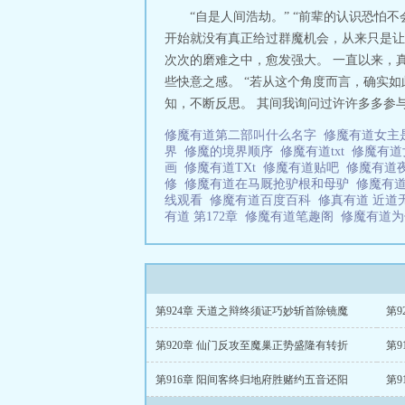
“自是人间浩劫。” “前辈的认识恐怕
开始就没有真正给过群魔机会，从来只是让
次次的磨难之中，愈发强大。 一直以来，
些快意之感。 “若从这个角度而言，确实如
知，不断反思。 其间我询问过许许多多参与
修魔有道第二部叫什么名字
修魔有道女主
界
修魔的境界顺序
修魔有道txt
修魔有
画
修魔有道TXt
修魔有道贴吧
修魔有道
修
修魔有道在马厩抢驴根和母驴
修魔有
线观看
修魔有道百度百科
修真有道 近
有道 第172章
修魔有道笔趣阁
修魔有道
第924章 天道之辩终须证巧妙斩首除镜魔
第
第920章 仙门反攻至魔巢正势盛隆有转折
第
第916章 阳间客终归地府胜赌约五音还阳
第