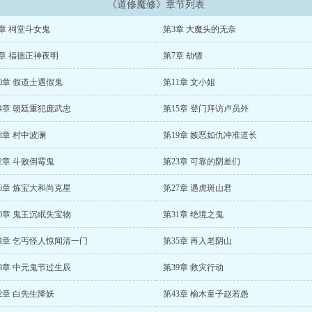
《道修魔修》章节列表
章 祠堂斗女鬼
第3章 大魔头的无奈
章 福德正神夜明
第7章 劫镖
0章 假道士遇假鬼
第11章 文小姐
4章 朝廷重犯庞武忠
第15章 登门拜访卢员外
8章 村中波澜
第19章 嫉恶如仇冲准道长
2章 斗败倒霉鬼
第23章 可靠的阴差们
6章 炼宝大和尚克星
第27章 遇虎斑山君
0章 鬼王沉眠失宝物
第31章 绝境之鬼
4章 乞丐怪人惊闻清一门
第35章 再入老阴山
8章 中元鬼节过生辰
第39章 救灾行动
2章 白先生降妖
第43章 榆木童子赵若愚