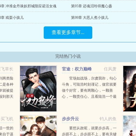
94章 冲准金丹诛妖邪城隍应诺活女魂
第95章 还魂泪玲得魔心盏
8章 戏耍小孩儿
第99章 大恶人煮小孩儿
查看更多章节...
完结热门小说
鹰飞草长
官途：权力巅峰
任风萧
到两类险
官场如战场，尔虞我诈，勾心
二是各种
斗角，可陆浩时刻谨记，做官就要
岁就被提
做个好官，要有两颗心，一颗善
报到那天
心，一颗责任心。且看陆浩一个最
惊涛骇浪
偏远乡镇的基层公务员，如何在没
顽强的意
有硝烟的权利游戏里一路绿灯，两
像一叶小
袖清风，不畏权贵，官运亨通。...
了买飞机
步步升云
钓人的鱼
活一世的
要想从政呢，就要步步高，一
来自于谋
步跟不上，步步跟不上，要有关键