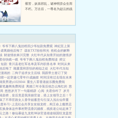
罹苦，妖祟邪乱，诸神明弃众生而
不朽。万古后，一尊名为赵云的战
神，凝练了天地玄黄，重铸了宇宙
洪荒，自碧落凡尘，一路打上了永
恒仙域，以神之名，君临万道。自
此，他说的话，便是神话。...
你
爷爷下葬八鬼抬棺四少爷短剧免费观
神妃至上第
冷虐离婚他后悔了
谋欢TXT纷纷和光
抢机会的解释
续
财途情欢林川完整
火红年代从知青开始的激情岁
君你快瞧一瞧
爷爷下葬八鬼抬棺免费阅读
师父
 短剧
青川县老红军名单及军内职务名单
时间从来
他后悔了
顾夏晨和苏怡的相似之处
火红年代当知
进漫画的
二狗子追求女主后续
我跟带土签订了契
闺密一起穿越七零年什成妯娌
时间没有过去现在未来
湖美男谱yi1026044
重生八零香港娱乐圈免费阅
雀笔趣阁免费阅读
离婚三年冷落后他怎么悔红的
悠
局
悠悠岁月下一句最精辟
心阅
夫君你咋了
岁月
揭皇榜，皇后竟是我亲娘
官途，搭上女领导之后！
千
疯了
不乖
官路女人香
学姐
蓄意勾引
深入浅出
仙帝重
度补习>
上流社会共享女友
镇龙棺，阎王命
上瘾禁忌
互换身体这件事
村野流香
闪婚夜，残疾老公站起来了
云之路！
修仙暴徒
九龙乾坤诀
官道雄途
镇国狂龙
盖世
场：从读心术开始崛起
逆袭人生，从绝境走向权力巅