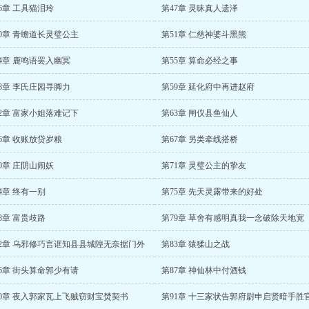
6章 工具猫泪玲
第47章 灵昧真人遗泽
0章 青蟾道长灵璧公主
第51章 仁慈神婆斗黑熊
4章 鹿鸣语罢入幽冥
第55章 算命必经之事
8章 李氏庄园寻脚力
第59章 延化府中再进赵府
2章 富家小姐落难记下
第63章 闸仪县鱼仙人
6章 收账放贷岁粮
第67章 另类牵线搭桥
0章 庄阴山闹妖
第71章 灵璧公主的挚友
4章 终有一别
第75章 先天灵露带来的好处
8章 富贵歧路
第79章 草舍有感明真我一念破除天地宽
82章 乌邪修巧言诓知县县城隍无奈据门外
第83章 猿猱山之战
6章 街头算命郭少有请
第87章 神仙林中付酒钱
90章 夜入郭家瓦上飞贼窃财宝焚契书
第91章 十三家状告郭府尉申启贤暗手胜