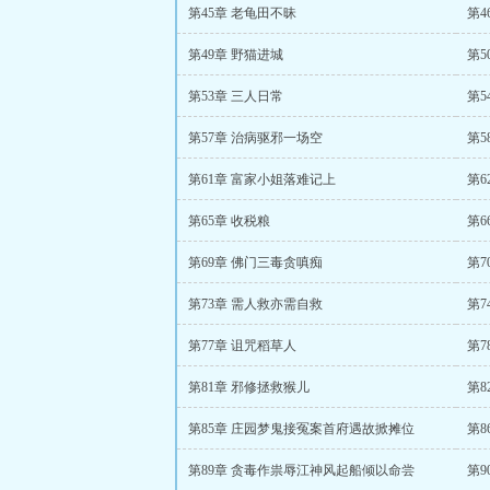
第45章 老龟田不昧
第4
第49章 野猫进城
第5
第53章 三人日常
第5
第57章 治病驱邪一场空
第5
第61章 富家小姐落难记上
第6
第65章 收税粮
第6
第69章 佛门三毒贪嗔痴
第7
第73章 需人救亦需自救
第7
第77章 诅咒稻草人
第7
第81章 邪修拯救猴儿
第
第85章 庄园梦鬼接冤案首府遇故掀摊位
第8
第89章 贪毒作祟辱江神风起船倾以命尝
第