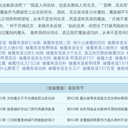
不会这般肤浅吧？” “既是人间浩劫，也是在磨练人世生灵。” “是啊，其实
魔族作为磨砺世上众生的存在。 因此，无论发动多少次魔劫，魔族都不可
真正弱势和绝望地，从来不是世间生灵，而是虚有其表的魔族。” 庄难不
此。” 对于庄难此言，老杨并未反驳， “如此说来，你想出了打破局面的办
过魔劫的魔头。 最终我得出结论，真正阻拦魔族成功的，从来不是世间生灵
是谁
修魔有道虾仁动画
修魔有道第二部
有什么修魔的完结
修魔有道全
道女主人物介绍
修魔有道免费阅读
修魔有道女主
修魔有道人物简介
修魔
夜明
修魔有道之虾仁动画
修魔有道多少个女主
真正的完整的修魔功法
道即墨若谷
修魔有道有女主吗
修魔有道 即墨若谷TXT
修魔大道
修魔有
道无魔
修魔功法入门口诀
修魔有道百科
修魔有道夜明境界
修魔有道TX
为什么断更了
修魔有道动画
修魔有道女主几个
修魔有道TXT百度
修炼
《道修魔修》最新章节
923章 灾劫魔主不可当佛道双法皆化粉
第922章 魔头桀骜有底蕴文武交锋知事因
919章 循善锄奸安仙门冥司再建得敌巢
第918章 兆民驾临金光教神丹震响得陈邈
915章 三剑斩魔显神威巧诱傲敌妙算计
第914章 逆魔极阴两重伟力援兵来时不