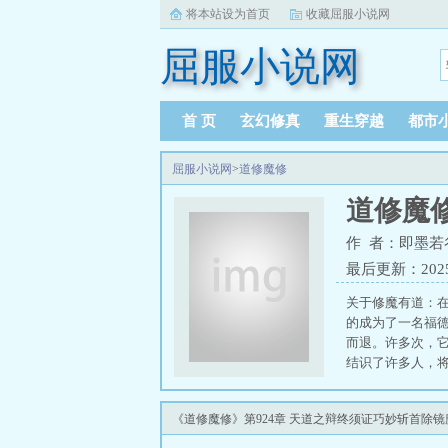
将本站设为首页
收藏屈服小说网
屈服小说网
首 页
玄幻修真
重生穿越
都市
屈服小说网
>
道修魔修
道修魔
作 者：即墨若
最后更新：2025-0
关于修魔有道：
的成为了一名福
而退。许多次，它
结识了许多人，将
都不同了，狡猾
不可敌灭世真魔
《道修魔修》第924章 天道之辩终须证巧妙斩首除镜
战，胜负难分，最终