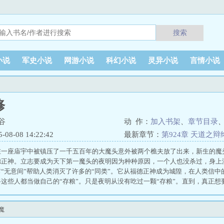
搜索
小说
军史小说
网游小说
科幻小说
灵异小说
言情小说
修
谷
动 作：
加入书架
、
章节目录
8-08 14:22:42
最新章节：
第924章 天道之
在一座庙宇中被镇压了一千五百年的大魔头意外被两个樵夫放了出来，新生的魔
德正神。立志要成为天下第一魔头的夜明因为种种原因，一个人也没杀过，身上
“无意间”帮助人类消灭了许多的“同类”。它从福德正神成为城隍，在人类信中的眼中
这些人都当做自己的“存粮”。只是夜明从没有吃过一颗“存粮”。直到，真正
的真魔通过一次次的行动，逐渐获得了免疫儒、道、佛、香火道神通的能力。到
。暴露魔头身份的夜明获得了众人的信任，众人自愿化为夜明的“资粮”。夜明如
魔
在采薇少女的自我牺牲下。一切，终于结束...... 修魔有道