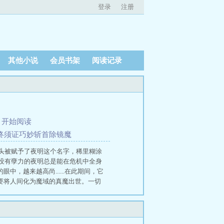
登录
注册
其他小说
会员书架
阅读记录
、
开始阅读
辩终须证巧妙斩首除镜魔
头被赋予了夜明这个名字，稀里糊涂
没有孽力的夜明总是能在危机中全身
，越来越高尚......在此期间，它
想要将人间化为魔域的真魔出世。一切
图穷匕见时，即便是所有人联手，也
愿成为了盖世魔头，与灭世真魔大