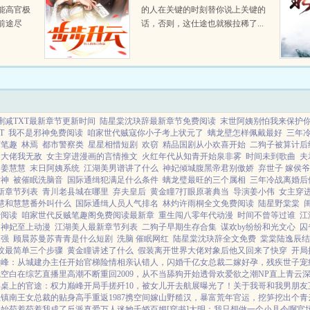
能高官极
的人在关键的时刻替你说上关键的
前途尽
话，否则，这仕途也就猴拉稀了...
从救省城
每一个机
，扶摇直
删减TXT最新章节更新时间
陆星棠沈玦辞最新章节免费阅读
末世阿姨别怕我来保护
T
我不是邪神免费阅读
咱家世代贼寇你小子考上状元了
螭龙壁怎样佩戴最好
三年
窗笔趣
林焉
都市警察类
星星相惜短剧
欢窃
精品国剧从小欢喜开始
二狗子被算计后
是大佬我无敌
女主穿进漫画的言情推文
火红年代从知青开始泉非雾
时间未到歌曲
夫
姜慧慧
末日阿姨系统
江湖美男谱讲了什么
神妃倾城腹黑帝君别傲娇
弃世子 嫁侯爷
女神
被催眠洗脑音
国际通缉犯满足什么条件
螭龙璧最旺的三个属相
三年冷战离婚后
新章节列表
青川老县城在哪里
弃夫皇后
黄金瞳7打眼原著典当
导演姜小伟
女主穿
慧和慧慧番外叫什么
国际通缉人员人气排名
林灼许雨桐全文免费阅读
陆星野棠棠
费阅读
咱家世代反贼笔趣阁免费阅读最新章
重生闯八零年代动漫
时间不曾等过谁
江
神妃至上动漫
江湖美人最新章节列表
二狗子早期生存合集
谋欢by纷纷和光文心
囚
多强
顾晨苏曼苏青青是什么短剧
洗脑 催眠网红
陆星棠沈玦辞全文免费
棠棠陆逸辰结
坟最简单三个步骤
黄金瞳讲述了什么
假装离开世界大佬对象后他又回来了快穿
开局
巅峰：从城建办主任开始
官梯险情
相亲认错人，闪婚千亿女总裁
二嫁好孕，残疾世子宠
我
空白
在综艺直播里高潮不断
重回2009，从不当舔狗开始
透骨欢
爱欲之潮NP
直上青云
深
事桌上的
官途：权力巅峰
开局手搓歼10，被女儿开去航展曝光了！
关于我哥和我男朋友
宝
镇南王
女总裁的贴身高手
重返1987
携空间嫁山野糙汉，暴富荒年
官运，挖笋挖出个青
开始
苟着苟着我成了反派真爱
万人迷她千娇百媚[穿书]
大明：我只想做一个小县令啊
官