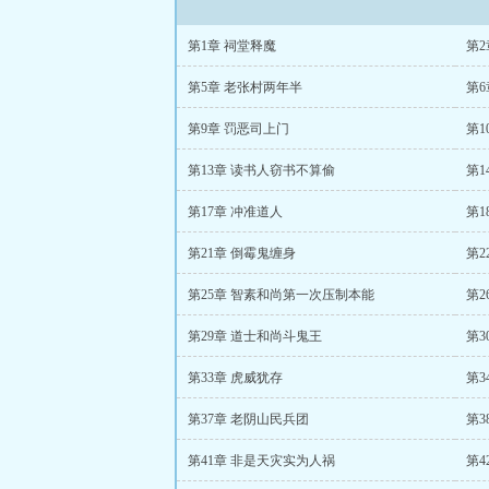
第1章 祠堂释魔
第2
第5章 老张村两年半
第6
第9章 罚恶司上门
第1
第13章 读书人窃书不算偷
第1
第17章 冲准道人
第1
第21章 倒霉鬼缠身
第2
第25章 智素和尚第一次压制本能
第2
第29章 道士和尚斗鬼王
第3
第33章 虎威犹存
第3
第37章 老阴山民兵团
第3
第41章 非是天灾实为人祸
第4