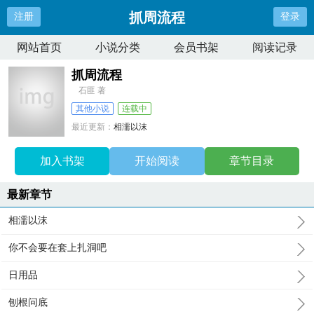
抓周流程
注册
登录
网站首页
小说分类
会员书架
阅读记录
抓周流程
石匪 著
其他小说
连载中
最近更新：
相濡以沫
更新时间：
2025-02-28 22:03:08
加入书架
开始阅读
章节目录
最新章节
相濡以沫
你不会要在套上扎洞吧
日用品
刨根问底