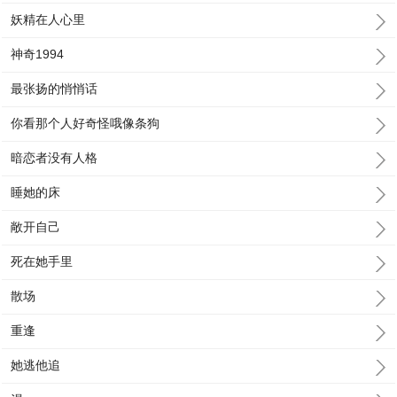
妖精在人心里
神奇1994
最张扬的悄悄话
你看那个人好奇怪哦像条狗
暗恋者没有人格
睡她的床
敞开自己
死在她手里
散场
重逢
她逃他追