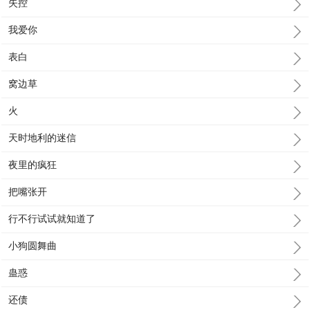
失控
我爱你
表白
窝边草
火
天时地利的迷信
夜里的疯狂
把嘴张开
行不行试试就知道了
小狗圆舞曲
蛊惑
还债