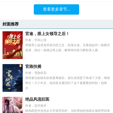
查看更多章节...
封面推荐
官途，搭上女领导之后！
作者：平和心境
草根男人赵潜龙怀揣为民之念，投身仕途。且看他如何一路横空
直撞，闯出一条桃运青云路，醒掌绝对权力醉卧美人膝...
官路扶摇
作者：雪路听花
前世被当副镇长的老婆离婚后，崔向东愤怒下铸成了大错，悔恨
终生！几十年后，他却莫名重回到了这个最重要的时刻！他再
次...
绝品风流狂医
作者：花开彼岸
林风因意外负伤从大学退学回村，当欺辱他的地痞从城里带回来