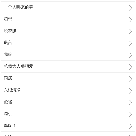
一个人哪来的春
幻想
脱衣服
谎言
我冷
总裁大人狠狠爱
同居
六根清净
沦陷
勾引
鸟废了