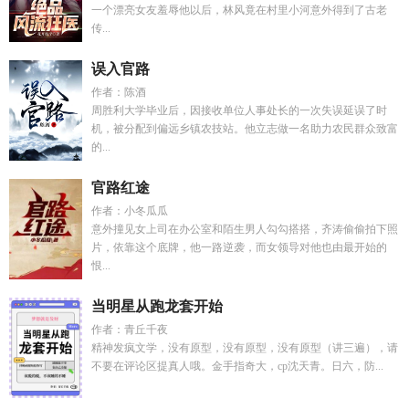
一个漂亮女友羞辱他以后，林风竟在村里小河意外得到了古老
传...
误入官路
作者：陈酒
周胜利大学毕业后，因接收单位人事处长的一次失误延误了时
机，被分配到偏远乡镇农技站。他立志做一名助力农民群众致富
的...
官路红途
作者：小冬瓜瓜
意外撞见女上司在办公室和陌生男人勾勾搭搭，齐涛偷偷拍下照
片，依靠这个底牌，他一路逆袭，而女领导对他也由最开始的
恨...
当明星从跑龙套开始
作者：青丘千夜
精神发疯文学，没有原型，没有原型，没有原型（讲三遍），请
不要在评论区提真人哦。金手指奇大，cp沈天青。日六，防...