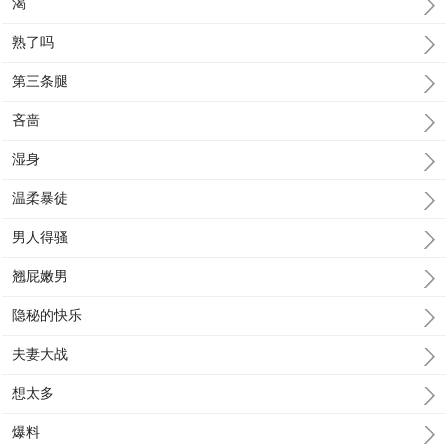
渴
熟了吗
第三条腿
吝啬
湿身
温柔暴徒
男人得骚
翘屁嫩男
隐秘的快乐
夫妻大战
想太多
爆料