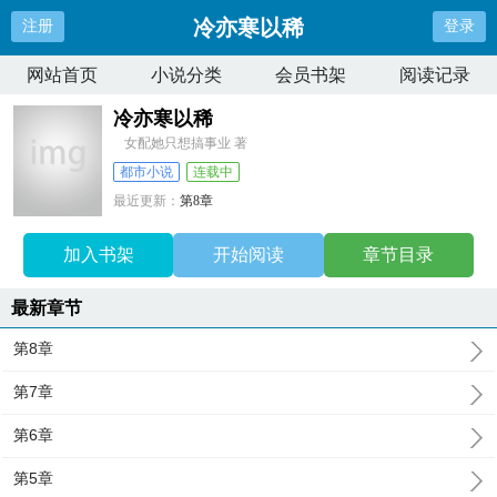
冷亦寒以稀
注册
登录
网站首页
小说分类
会员书架
阅读记录
冷亦寒以稀
女配她只想搞事业 著
都市小说
连载中
最近更新：
第8章
更新时间：
2024-10-11 16:51:57
加入书架
开始阅读
章节目录
最新章节
第8章
第7章
第6章
第5章