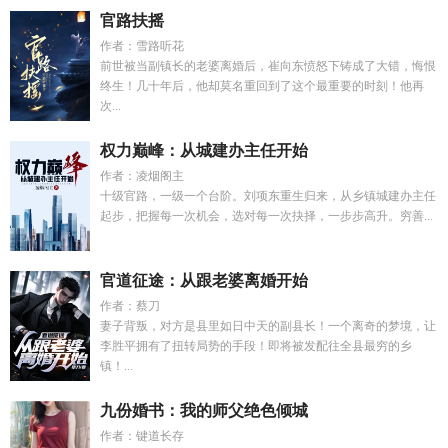
官路扶摇
作者：雪路听花
前世被当副镇长的老婆离婚后，崔向东愤怒下铸成了大错，悔恨
终生！几十年后，他却莫名重回到了这个最重要的时刻！他再
次...
权力巅峰：从城建办主任开始
作者：凌烟阁主
十级官路，一级一个台阶。刘项东重生归来，从乡镇城建办主任
起步，把握每一次机会，选对每一次抉择，一步步高升。穷善...
官道征途：从跟老婆离婚开始
作者：蔡刀
妻子背叛，对方是县里如日中天的副县长！一个离奇的梦境，让
李胜平拥有了扭转局势的手段！即将被发配往全县最穷的乡
镇！...
九份婚书：我的师父绝色倾城
作者：键道长存