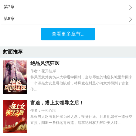
第7章
第8章
查看更多章节...
封面推荐
绝品风流狂医
作者：花开彼岸
林风因意外负伤从大学退学回村，当欺辱他的地痞从城里带回来
一个漂亮女友羞辱他以后，林风竟在村里小河意外得到了古老
传...
官途，搭上女领导之后！
作者：平和心境
草根男人赵潜龙怀揣为民之念，投身仕途。且看他如何一路横空
直撞，闯出一条桃运青云路，醒掌绝对权力醉卧美人膝...