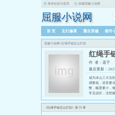
将本站设为首页
收藏屈服小说网
屈服小说网
首 页
玄幻修真
重生穿越
都市
屈服小说网
>
红绳手链怎么打结
红绳手
作 者：遥于
最后更新：2025-0
成为冰山三大法
调要低，语音要
瞥，幅度要小，
常见误区：没把
心服口服。特例
《红绳手链怎么打结》第 55 章