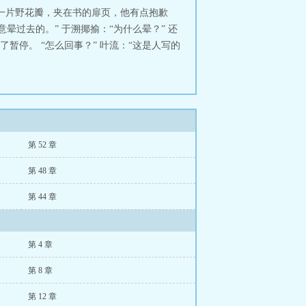
一片野花瓣，夹在书的扉页，他有点抱歉
晕过去的。” 于溯揶揄：“为什么晕？” 还
停。 “怎么回事？” 叶流：“这是人写的
第 52 章
第 48 章
第 44 章
第 4 章
第 8 章
第 12 章