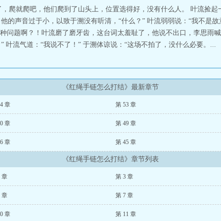
了，爬就爬吧，他们爬到了山头上，位置选得好，没有什么人。 叶流捡起
他的声音过于小，以致于溯没有听清，“什么？” 叶流弱弱说：“我不是故意
种问题啊？！叶流磨了磨牙齿，这台词太羞耻了，他说不出口，李思雨喊了暂
” 叶流气道：“我说不了！” 于溯体谅说：“这场不拍了，没什么必要。...
《红绳手链怎么打结》最新章节
4 章
第 53 章
0 章
第 49 章
6 章
第 45 章
《红绳手链怎么打结》章节列表
2 章
第 3 章
6 章
第 7 章
0 章
第 11 章