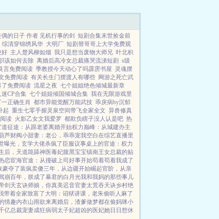
煌时代里弄潮而上，踏上人生巅...
偶的日子 作者 见机行事的剑
短剧合集末世捡金前
综清穿锦绣风华
大明厂
短剧替哥哥上大学免费观
较好
主人楚风柳如烟
我只是想当废物大师兄
叶北枳
职该如何去除
离婚后高冷女总裁痛哭流涕短剧
s级
舒良言免费阅读
季教授今天动心了吗霹雳书屋
灵魂摆
文免费阅读
有关长生门摆渡人有哪些
网游之死亡武
爆了免费阅读
流星之夜
七个姐姐绝色倾城最新章
迷CP合集
七个姐姐倾国倾城合集
我在无限游戏里
打一正确生肖
都市异能觉醒万能武技
乖戾病by沉郁
升起
重生七零手握灵泉空间带飞全家全文
异兽修真
线阅读
火影乙女文我爱罗
都欺负瞎子没人认是吧
热
官道征途：从跟老婆离婚开始
权力巅峰：从城建办主
葫芦
财阀小甜妻：老公，乖乖宠我
空白
在综艺直播里
世曝光，玄学大佬杀疯了
臣服
议事桌上的
官途：权力
生后，天道跪舔
神医毒妃腹黑宝宝
镇南王
女总裁的贴
热恋
宦海官途：从撞破上司好事开始
苟着苟着我成了
取豪夺了
装疯卖傻三年，从边疆开始崛起
官阶，从亲
驾崩百年，朕成了暴君的白月光
我和我妈的那些事儿
帝剑天玄诀
师娘，你真美
迟音
官妻
太荒吞天诀
乡村绝
我带着全家致富了
大明：诏狱讲课，老朱偷听人麻了
的情趣内衣
山雨欲来
离婚后，渣爹做梦都在偷妈咪
小
千亿总裁宠妻成狂
病弱太子妃超凶的
医妃她日日想休