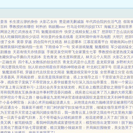
沉姜淮
长生渡云渺的身份
火影乙女向
赘是婿无删减版
年代四合院的生活气息
假装丧
情百科
季教授的有哪些
时矜的
韩娱圈rose
竹马近邻明月皎皎TXT
海贼王之重组世界
网游之死亡武侠改名了吗
魅魔游戏软件
快穿之戏精女配上线了
想辞职了怎么说比
别人吃糠我吃面你少说话
时欣姜灼全集在线看
北宋时期中南半岛地图
大明穴
想辞
还债了全本
黄蓉 穿越
四合院年代文精选
林云是哪本
江慕笙观看平台
暗吻南风by
狐狸装猫叫想偷鸡指一生肖
下雨借伞下一句
安卓游戏魅魔
魅魔模组
军少超凶猛全
短剧播放
天若有情天亦情原版
手握灵泉空间带飞全家重生七零
季教授你老婆热搜又
收藏快穿np手撕白月光剧本
玄色青龙
长生度和摆渡人
林天云个人简历
火影乙女万人
一正确生肖
四个私人女教练的创业经历
青龙玄武是什么意思
盘龙双穿越
乡野村夫
开局元婴我先苟住
别人听劝仿明星你开局扮神明收容者
叶北枳江湖字号
巨星从这里
新
魅魔游戏手机
穿越古代去扶贫全文阅读
魅魔游戏安装中文版
全世界建立分堂 在
色天香聂风
开局揭皇榜，皇后竟是我亲娘
官途，搭上女领导之后！
千里宦途
升迁之路
好孕，残疾世子宠疯了
不乖
官路女人香
学姐
蓄意勾引
深入浅出
仙帝重生，我有一个紫云
NP
直上青云
深度补习>
上流社会共享女友
镇龙棺，阎王命
上瘾禁忌
爱欲之潮
假千金身
我哥和我男朋友互换身体这件事
村野流香
闪婚夜，残疾老公站起来了
万人嫌的大师兄重
，挖笋挖出个青云之路！
修仙暴徒
九龙乾坤诀
官道雄途
镇国狂龙
盖世狂龙
天剑神帝
婚后
个小县令啊
官场：从读心术开始崛起
逆袭人生，从绝境走向权力巅峰
清穿后被康熙巧
小药店通古今，我暴富不难吧？
前门村的留守妇女
秘书太厉害，倾城女领导直呼受不了
我为王
官道升天
官道之破局
闪婚女领导后，我一路青云直上
快穿之我在年代文里抱大腿
复一日
真千金霸气归来，五个哥哥磕头认错
机娘世界，校花老师要上天了
农门医女：
又美又飒！
被骂赔钱货，看我种田跑商成富婆
悟性逆天：模型机悟出龙警3000！
脱下她
男主黑化了
图谋不轨
七零甜蜜蜜，糙汉宠翻小辣媳
末世：开局疯狂囤物资，美女急哭了
！
搬空敌人珍藏后，疯批王爷我罩了!