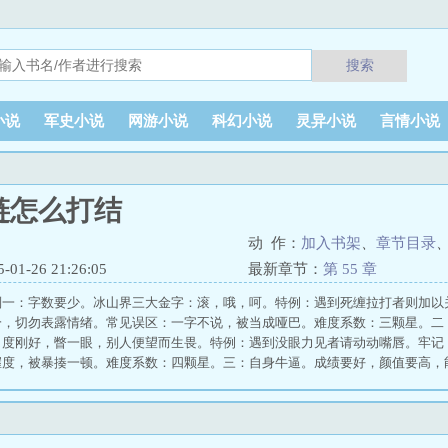
搜索
小说
军史小说
网游小说
科幻小说
灵异小说
言情小说
链怎么打结
动 作：
加入书架
、
章节目录
1-26 21:26:05
最新章节：
第 55 章
则一：字数要少。冰山界三大金字：滚，哦，呵。特例：遇到死缠拉打者则加以
冷，切勿表露情绪。常见误区：一字不说，被当成哑巴。难度系数：三颗星。二
角度刚好，瞥一眼，别人便望而生畏。特例：遇到没眼力见者请动动嘴唇。牢记
握度，被暴揍一顿。难度系数：四颗星。三：自身牛逼。成绩要好，颜值要高，
：校霸打架牛逼呀。牢记：适当低调。常见误区：毫无情商，被当成书呆子。难