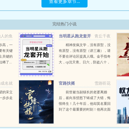
查看更多章节...
完结热门小说
钓人的鱼
当明星从跑龙套开
青丘千夜
始
步高，一
精神发疯文学，没有原型，没
要有关键
有原型，没有原型（讲三遍），请
上关键的
不要在评论区提真人哦。金手指奇
了...
大，cp沈天青。日六，防盗八十，
上午十一点更新江繁星八岁时候看
见律政电视剧里的帅哥美女环游世
界谈恋爱...
功成名就
官路扶摇
雪路听花
望的宋立
前世被当副镇长的老婆离婚
一步步走
后，崔向东愤怒下铸成了大错，悔
恨终生！几十年后，他却莫名重回
到了这个最重要的时刻！他再次面
对要和他离婚的副镇长老婆，这
次，他会怎么做？...