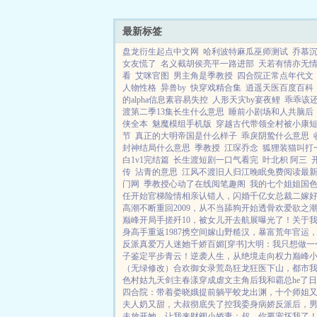
最新标签
盘龙衍生起点中文网
哈利波特麻瓜巫师测试
乔慕
女友慌了
名义截胡侯亮平一路进部
天若有情亦无
看
艾咪官图
男主角是季教授
四合院正常点年代文
人物性格
异兽by
快穿戏精合集
逍遥天医百度百科
的alpha信息素容易失控
人形天灾by宴夜鲤
乖乖该
渡第二季13集长生什么意思
睡前小剧场和人共脑后
侠全本
魅魔模组手机版
穿越古代带领全村被小康
节
真正的大明帝国是什么样子
乖戾阴鸷什么意思
封神结局什么意思
季教授
江琛乔念
狐狸装猫叫打
白1v1完结篇
长生渡短剧一口气看完
叶北枳 阿三
传
沾青的意思
江风不渡旧人归江晚眠免费阅读最
门网
季教授心动了在线阅笔趣阁
我的七个姐姐国
任开始
官梯险情
相亲认错人，闪婚千亿女总裁
二嫁
高潮不断
重回2009，从不当舔狗开始
透骨欢
爱欲之潮
巅峰
开局手搓歼10，被女儿开去航展曝光了！
关于
身高手
重返1987
携空间嫁山野糙汉，暴富荒年
官运
反派真爱
万人迷她千娇百媚[穿书]
大明：我只想做一
子鉴定平步青云！
逆袭人生，从绝境走向权力巅峰
（无绿修改）
合欢御女录
荒岛狂龙
狂医下山，都市
色村姑
九天剑主
春漾
穿成虐文主角后我和霸总he了
日
四合院：带着娄晓娥提前躺平
蛟龙出渊，十个师姐
夫人奶又甜，大叔彻底失了控
我委身病娇反派后，
夫
放开她，让我来
财阀小娇妻：叔，你要宠坏我了