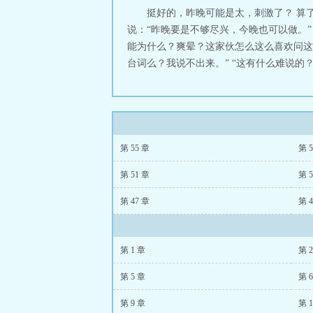
挺好的，昨晚可能是太，刺激了？ 算
说：“昨晚要是不够尽兴，今晚也可以做。” 
能为什么？爽晕？这家伙怎么这么喜欢问这
台词么？我说不出来。” “这有什么难说的？
第 55 章
第 5
第 51 章
第 5
第 47 章
第 4
第 1 章
第 
第 5 章
第 
第 9 章
第 1