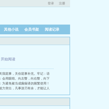
登录
注册
其他小说
会员书架
阅读记录
、
开始阅读
关我屁事，关你屁事补充。牢记：语
：会用眼睛。向左瞥，向右瞥，向下
：为避免被当成癫痫请勿频繁使用！
能力突出，凡事游刃有余，才能让人
度系数：五颗星。 红绳