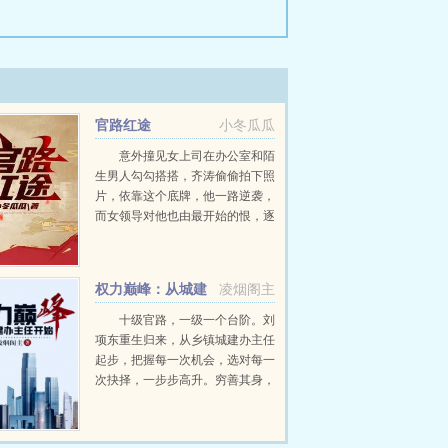
官路红途
小冬瓜瓜
意外撞见女上司在办公室和陌
生男人勾勾搭搭，齐涛偷偷拍下照
片，依靠这个底牌，他一路逆袭，
而女领导对他也由最开始的恨，逐
渐改变了态度...
权力巅峰：从城建
凌烟阁主
办主任开始
十级官路，一级一个台阶。刘
项东重生归来，从乡镇城建办主任
起步，把握每一次机会，选对每一
次抉择，一步步高升。穷善其身，
达济天下。为民谋利更是他的追
求。小小城建办主任，那也是干
部。且看刘项东搅动风云，在这辉