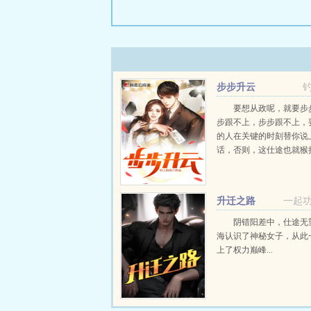
步步升云
要想从政呢，就要步
步跟不上，步步跟不上，
的人在关键的时刻替你说
话，否则，这仕途也就猴拉稀
升迁之路
一起
阴错阳差中，仕途无
海认识了神秘女子，从此
上了权力巅峰...