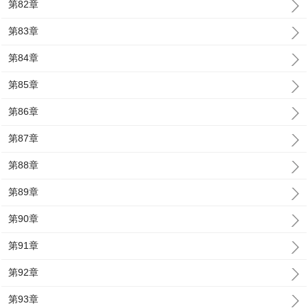
第82章
第83章
第84章
第85章
第86章
第87章
第88章
第89章
第90章
第91章
第92章
第93章