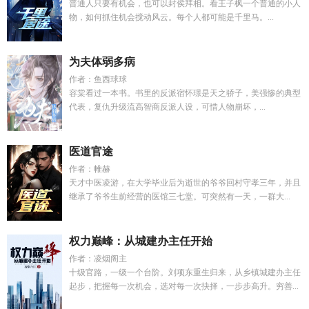
普通人只要有机会，也可以封侯拜相。看王子枫一个普通的小人
物，如何抓住机会搅动风云。每个人都可能是千里马。...
为夫体弱多病
作者：鱼西球球
容棠看过一本书。书里的反派宿怀璟是天之骄子，美强惨的典型
代表，复仇升级流高智商反派人设，可惜人物崩坏，...
医道官途
作者：帷赫
天才中医凌游，在大学毕业后为逝世的爷爷回村守孝三年，并且
继承了爷爷生前经营的医馆三七堂。可突然有一天，一群大...
权力巅峰：从城建办主任开始
作者：凌烟阁主
十级官路，一级一个台阶。刘项东重生归来，从乡镇城建办主任
起步，把握每一次机会，选对每一次抉择，一步步高升。穷善...