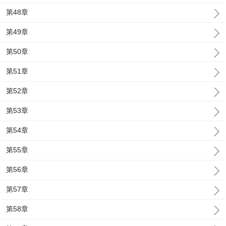
第48章
第49章
第50章
第51章
第52章
第53章
第54章
第55章
第56章
第57章
第58章