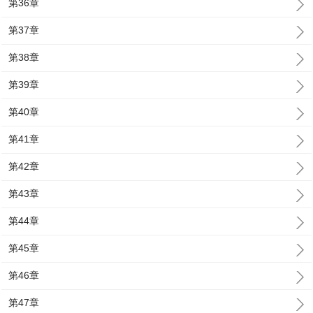
第36章
第37章
第38章
第39章
第40章
第41章
第42章
第43章
第44章
第45章
第46章
第47章