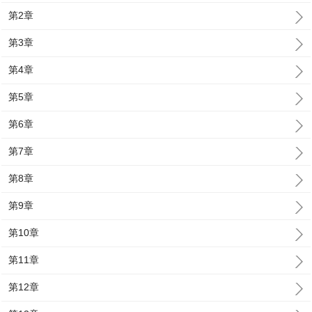
第2章
第3章
第4章
第5章
第6章
第7章
第8章
第9章
第10章
第11章
第12章