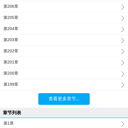
第206章
第205章
第204章
第203章
第202章
第201章
第200章
第199章
查看更多章节...
章节列表
第1章