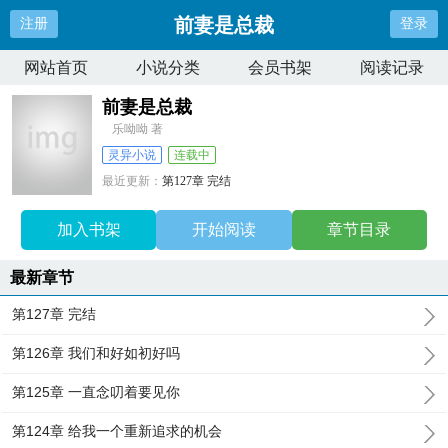
前妻是总裁
注册
登录
网站首页
小说分类
会员书架
阅读记录
前妻是总裁
乐呦呦 著
灵异小说
连载中
最近更新：
第127章 完结
更新时间：
2025-06-07 22:28:12
加入书架
开始阅读
章节目录
最新章节
第127章 完结
第126章 我们和好如初好吗
第125章 一直念叨着要见你
第124章 给我一个重新追求的机会