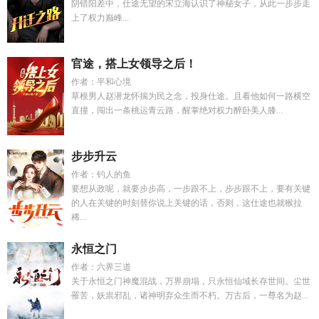
阴错阳差中，仕途无望的宋立海认识了神秘女子，从此一步步走
上了权力巅峰...
官途，搭上女领导之后！
作者：平和心境
草根男人赵潜龙怀揣为民之念，投身仕途。且看他如何一路横空
直撞，闯出一条桃运青云路，醒掌绝对权力醉卧美人膝...
步步升云
作者：钓人的鱼
要想从政呢，就要步步高，一步跟不上，步步跟不上，要有关键
的人在关键的时刻替你说上关键的话，否则，这仕途也就猴拉
稀...
永恒之门
作者：六界三道
关于永恒之门神魔混战，万界崩塌，只永恒仙域长存世间。尘世
罹苦，妖祟邪乱，诸神明弃众生而不朽。万古后，一尊名为赵...