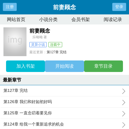
前妻顾念
注册
登录
网站首页
小说分类
会员书架
阅读记录
前妻顾念
乐呦呦 著
灵异小说
连载中
最近更新：
第127章 完结
更新时间：
2025-06-07 22:28:12
加入书架
开始阅读
章节目录
最新章节
第127章 完结
第126章 我们和好如初好吗
第125章 一直念叨着要见你
第124章 给我一个重新追求的机会