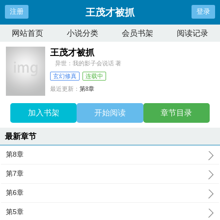
王茂才被抓
注册
登录
网站首页
小说分类
会员书架
阅读记录
王茂才被抓
异世：我的影子会说话 著
玄幻修真
连载中
最近更新：
第8章
更新时间：
2024-09-16 10:22:41
加入书架
开始阅读
章节目录
最新章节
第8章
第7章
第6章
第5章