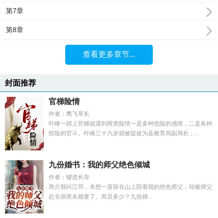
第7章
第8章
查看更多章节...
封面推荐
官梯险情
作者：鹰飞草长
叶峰一踏上官梯就遇到两类险情一是多种危险的感情，二是各种
惊险的官斗。叶峰三十六岁就被提拔为县教育局副局长，...
九份婚书：我的师父绝色倾城
作者：键道长存
简介我叫江羽，本想一直留在山上陪着我的绝色师父，却被师父
赶去祸害未婚妻了。而且多少？九份婚...