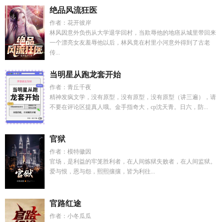
绝品风流狂医
作者：花开彼岸
林风因意外负伤从大学退学回村，当欺辱他的地痞从城里带回来
一个漂亮女友羞辱他以后，林风竟在村里小河意外得到了古老
传...
当明星从跑龙套开始
作者：青丘千夜
精神发疯文学，没有原型，没有原型，没有原型（讲三遍），请
不要在评论区提真人哦。金手指奇大，cp沈天青。日六，防...
官狱
作者：模特徽因
官场，是利益的牢笼胜利者，在人间炼狱失败者，在人间监狱。
爱与恨，恩与怨，熙熙攘攘，皆为利往...
官路红途
作者：小冬瓜瓜