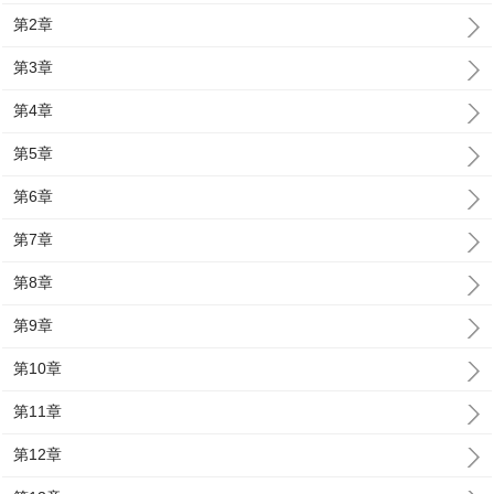
第2章
第3章
第4章
第5章
第6章
第7章
第8章
第9章
第10章
第11章
第12章