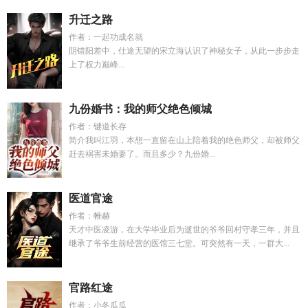
升迁之路
作者：一起功成名就
阴错阳差中，仕途无望的宋立海认识了神秘女子，从此一步步走
上了权力巅峰...
九份婚书：我的师父绝色倾城
作者：键道长存
简介我叫江羽，本想一直留在山上陪着我的绝色师父，却被师父
赶去祸害未婚妻了。而且多少？九份婚...
医道官途
作者：帷赫
天才中医凌游，在大学毕业后为逝世的爷爷回村守孝三年，并且
继承了爷爷生前经营的医馆三七堂。可突然有一天，一群大...
官路红途
作者：小冬瓜瓜