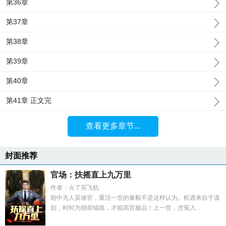
第36章
第37章
第38章
第39章
第40章
第41章 正文完
查看更多章节...
封面推荐
官场：扶摇直上九万里
作者：火了买飞机
朝中无人莫做官，重活一世的秦毅不是这样认为。机遇来自于谋
划，时时为朝前铺路，才能高官极品！上一世，含冤入...