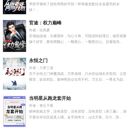
李胜平拥有了扭转局势的手段！即将被发配往全县最穷的乡
镇！...
官途：权力巅峰
作者：任风萧
官场如战场，尔虞我诈，勾心斗角，可陆浩时刻谨记，做官就要
做个好官，要有两颗心，一颗善心，一颗责任心。且看陆浩...
永恒之门
作者：六界三道
关于永恒之门神魔混战，万界崩塌，只永恒仙域长存世间。尘世
罹苦，妖祟邪乱，诸神明弃众生而不朽。万古后，一尊名为赵...
当明星从跑龙套开始
作者：青丘千夜
精神发疯文学，没有原型，没有原型，没有原型（讲三遍），请
不要在评论区提真人哦。金手指奇大，cp沈天青。日六，防...