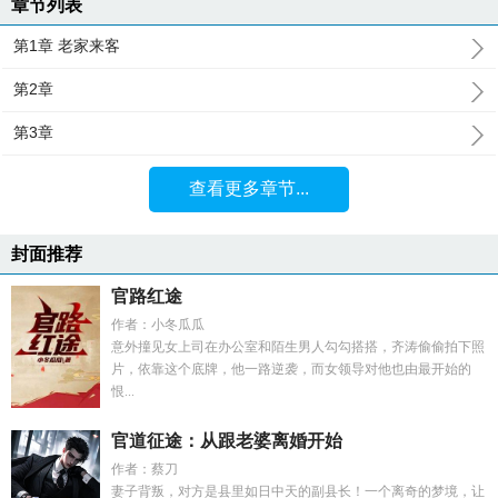
章节列表
第1章 老家来客
第2章
第3章
查看更多章节...
封面推荐
官路红途
作者：小冬瓜瓜
意外撞见女上司在办公室和陌生男人勾勾搭搭，齐涛偷偷拍下照
片，依靠这个底牌，他一路逆袭，而女领导对他也由最开始的
恨...
官道征途：从跟老婆离婚开始
作者：蔡刀
妻子背叛，对方是县里如日中天的副县长！一个离奇的梦境，让