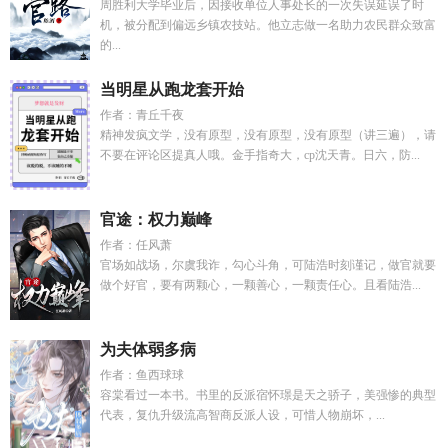
周胜利大学毕业后，因接收单位人事处长的一次失误延误了时
机，被分配到偏远乡镇农技站。他立志做一名助力农民群众致富
的...
当明星从跑龙套开始
作者：青丘千夜
精神发疯文学，没有原型，没有原型，没有原型（讲三遍），请
不要在评论区提真人哦。金手指奇大，cp沈天青。日六，防...
官途：权力巅峰
作者：任风萧
官场如战场，尔虞我诈，勾心斗角，可陆浩时刻谨记，做官就要
做个好官，要有两颗心，一颗善心，一颗责任心。且看陆浩...
为夫体弱多病
作者：鱼西球球
容棠看过一本书。书里的反派宿怀璟是天之骄子，美强惨的典型
代表，复仇升级流高智商反派人设，可惜人物崩坏，...