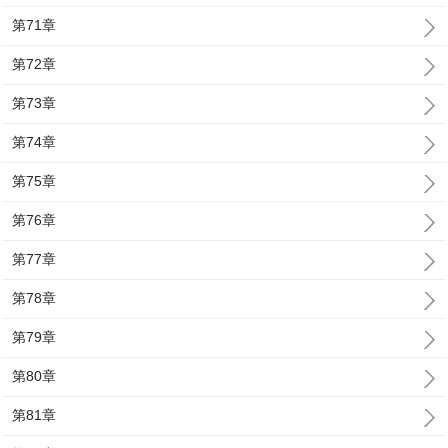
第71章
第72章
第73章
第74章
第75章
第76章
第77章
第78章
第79章
第80章
第81章