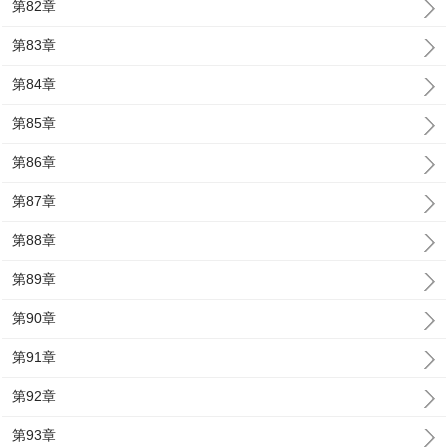
第82章
第83章
第84章
第85章
第86章
第87章
第88章
第89章
第90章
第91章
第92章
第93章