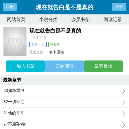
现在就告白是不是真的
注册
登录
网站首页
小说分类
会员书架
阅读记录
现在就告白是不是真的
李子李 著
灵异小说
连载中
最近更新：
83如释重担
更新时间：
2025-04-16 15:28:55
加入书架
开始阅读
章节目录
最新章节
83如释重担
82一切经过
81他的哥哥
77不愿妥协h