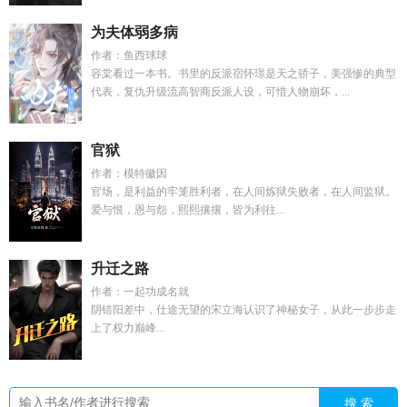
为夫体弱多病
作者：鱼西球球
容棠看过一本书。书里的反派宿怀璟是天之骄子，美强惨的典型
代表，复仇升级流高智商反派人设，可惜人物崩坏，...
官狱
作者：模特徽因
官场，是利益的牢笼胜利者，在人间炼狱失败者，在人间监狱。
爱与恨，恩与怨，熙熙攘攘，皆为利往...
升迁之路
作者：一起功成名就
阴错阳差中，仕途无望的宋立海认识了神秘女子，从此一步步走
上了权力巅峰...
搜 索