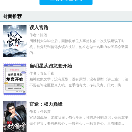
封面推荐
误入官路
作者：陈酒
周胜利大学毕业后，因接收单位人事处长的一次失误延误了时
机，被分配到偏远乡镇农技站。他立志做一名助力农民群众致富
的...
当明星从跑龙套开始
作者：青丘千夜
精神发疯文学，没有原型，没有原型，没有原型（讲三遍），请
不要在评论区提真人哦。金手指奇大，cp沈天青。日六，防...
官途：权力巅峰
作者：任风萧
官场如战场，尔虞我诈，勾心斗角，可陆浩时刻谨记，做官就要
做个好官，要有两颗心，一颗善心，一颗责任心。且看陆浩...