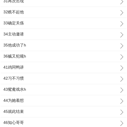
31再次出现
32瞧不起他
33确定关係
34主动邀请
35他成功了h
36贼又犯规h
41鸡同鸭讲
42习不习惯
43鸳鸯戏水h
44为她着想
45就此结束
46知心哥哥