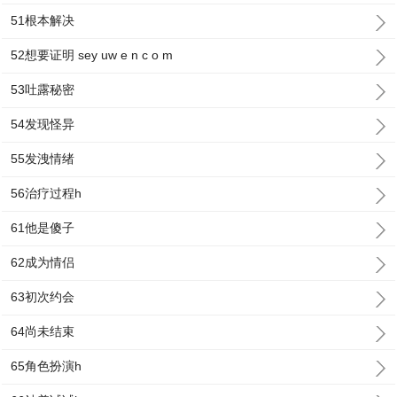
51根本解决
52想要证明 sey uw e n c o m
53吐露秘密
54发现怪异
55发洩情绪
56治疗过程h
61他是傻子
62成为情侣
63初次约会
64尚未结束
65角色扮演h