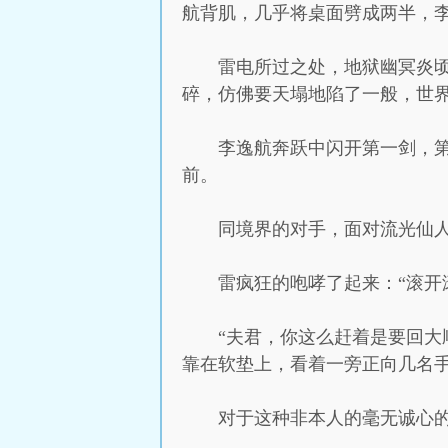
航背肌，几乎将桌面劈成两半，
雷电所过之处，地狱幽冥炎
碎，仿佛要天塌地陷了一般，世
李逸航奔跃中闪开第一剑，
前。
同境界的对手，面对流光仙
雷疯狂的咆哮了起来：“滚开
“夫君，你这么赶着是要回大
靠在软垫上，看着一旁正向几名
对于这种非本人的毫无诚心