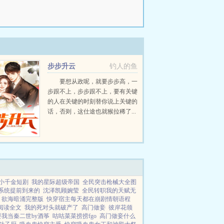
步步升云
钓人的鱼
要想从政呢，就要步步高，一
步跟不上，步步跟不上，要有关键
的人在关键的时刻替你说上关键的
话，否则，这仕途也就猴拉稀了...
小千金短剧
我的星际超级帝国
全民突击枪械大全图
系统提前到来的
沈泽凯顾婉莹
全民转职我的天赋无
欲海暗涌完整版
快穿宿主每天都在崩剧情朝语程
阅读全文
我的死对头就破产了
高门做妾
彼岸花领
我当秦二世by酒筝
咕咕菜菜捞捞fgo
高门做妾什么