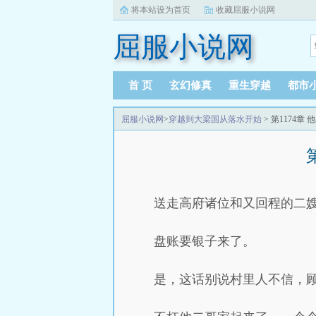
将本站设为首页
收藏屈服小说网
屈服小说网
首 页
玄幻修真
重生穿越
都市
屈服小说网
>
穿越到大梁国从落水开始
> 第1174
送走高府诸位和又回程的二
盘账要银子来了。
是，这话别说村里人不信，