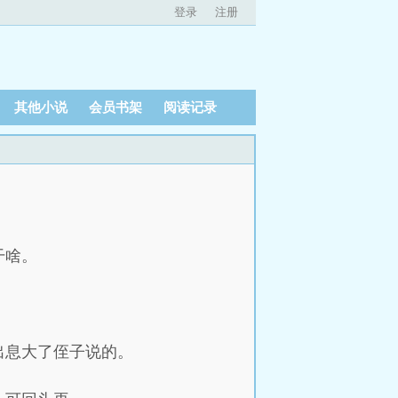
登录
注册
其他小说
会员书架
阅读记录
）
干啥。
出息大了侄子说的。