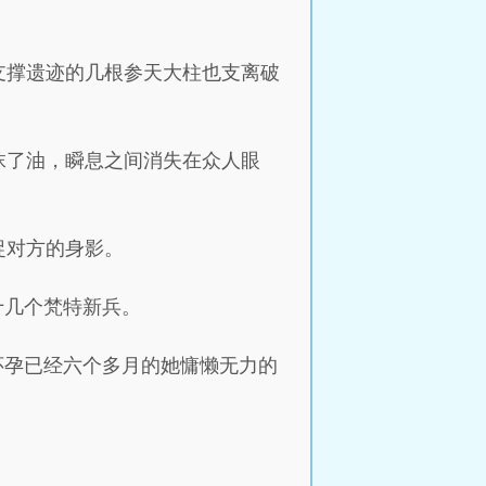
支撑遗迹的几根参天大柱也支离破
抹了油，瞬息之间消失在众人眼
捉对方的身影。
十几个梵特新兵。
怀孕已经六个多月的她慵懒无力的