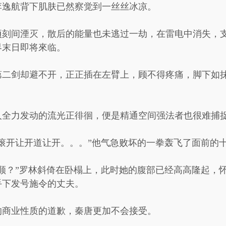
李逸航背下肌肤已然察觉到一丝丝冰凉。
顷刻间湮灭，散后的能量也未逃过一劫，在雷电中消失，
界末日即将來临。
第二剑却避不开，正正插在左臂上，顾不得疼痛，脚下如
人全力发动的流光正徘徊，便是精通空间强法者也很难捕
滚开让开道让开。。。”他气急败坏的一拳轰飞了面前的
顺？”罗林斜倚在卧榻上，此时她的腹部已经高高隆起，
手下发号施令的丈夫。
的商业性质的道歉，秦唐更加不会接受。