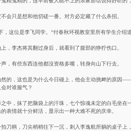
个鬼精鬼精的，连早前被人瞧不上的亲家那话说得好听的
定不会只是想和他切磋一番。对方必定藏了什么杀招。
下，这位是李飞同学。”付春秋环视教室里所有学生介绍
地上，李杰将其翻过身后，就看到了腹部的狰狞伤口。
一声，有些东西连他都沒资格多嘴，转身向山下行去。
为然的，这也是为什么今日碰上，他会主动挑衅的原因—
又会对谁服气？
泽之中，抹了把脑袋上的汗珠，七个惊魂未定的白毛坐在
恐的表情就十分鲜活，显示出一种大难不死的庆幸。
一拍刀柄，刀尖稍稍往下一沉，刺入李逸航所躺的桌子上