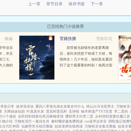
上一章
章节目录
保存书签
下一章
已完结热门小说推荐
帷赫
官路扶摇
雪路听花
学毕业后
前世被当副镇长的老婆离婚
年，并且
后，崔向东愤怒下铸成了大错，悔
馆三七
恨终生！几十年后，他却莫名重回
大人物的
到了这个最重要的时刻！他再次面
转折，本
对要和他离婚的副镇长老婆，这
了一些现
次，他会怎么做？...
下医医
...
海养崽日常
彼岸花传说
重回八零海岛渔女发家史叫什么
错认白月光双男主
万物有灵
情
天降妹妹短剧
叶真真长发
莲花村莲花村
丢掉啦
秘术师遗产TXT百度
李二蛋的
的11个魂技
全民转职我靠坑死召唤物变强
哪部男主叫李二蛋
从村痞到宠妻狂魔江辰
人物介绍
万物有灵打一最佳生肖
秦时曦穿越免费阅读
cos逆序达米安
阴阳鬼记免费
在古代忙种田
仙姝堕常乐劫完整版
始皇老师在线阅读
万物有灵全集完整版
始皇非要