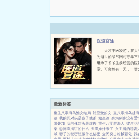
医道官途
天才中医凌游，在大
为逝世的爷爷回村守孝三
继承了爷爷生前经营的医
堂。可突然有一天，一群
到来，让他的人生出现了
想一生行医的他，在经历
实的打击之后，他明白了
人，上医医国的道理，为了救
最新标签
重生八零海岛渔女结局
始皇受的文
重八零海岛赶
鉴
我的死对头是孩子他爹
始皇论
身为剑客没有爱
限叠加
我的死对头最炸裂
重生八零趕海人
彼岸花
染
恐怖直播讲的什么
天降妹妹来了
女主播的秘密
域
妻子的秘密隐藏什么秘密
全民突击枪械强化
我