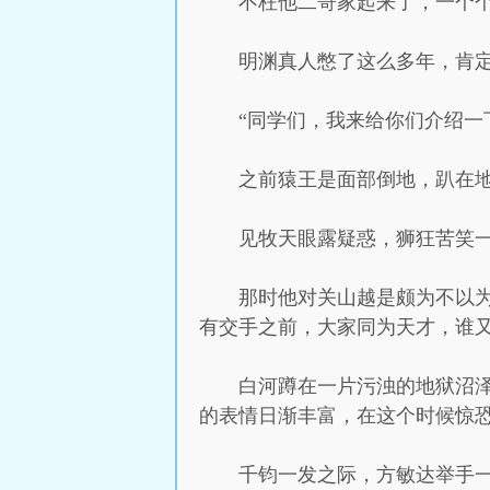
不枉他二哥家起来了，一个
明渊真人憋了这么多年，肯
“同学们，我来给你们介绍一
之前猿王是面部倒地，趴在
见牧天眼露疑惑，狮狂苦笑
那时他对关山越是颇为不以
有交手之前，大家同为天才，谁
白河蹲在一片污浊的地狱沼
的表情日渐丰富，在这个时候惊
千钧一发之际，方敏达举手