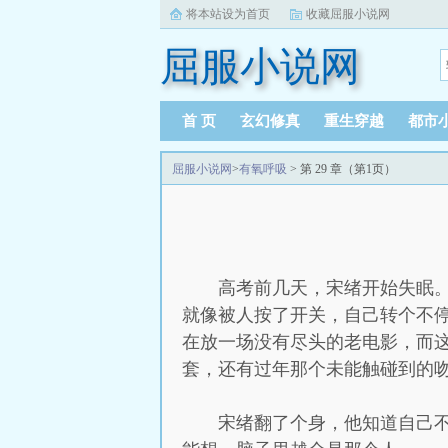
将本站设为首页
收藏屈服小说网
屈服小说网
首 页
玄幻修真
重生穿越
都市
屈服小说网
>
有氧呼吸
> 第 29 章（第1页）
高考前几天，宋绪开始失眠
就像被人按了开关，自己转个不
在放一场没有尽头的老电影，而
套，还有过年那个未能触碰到的
宋绪翻了个身，他知道自己