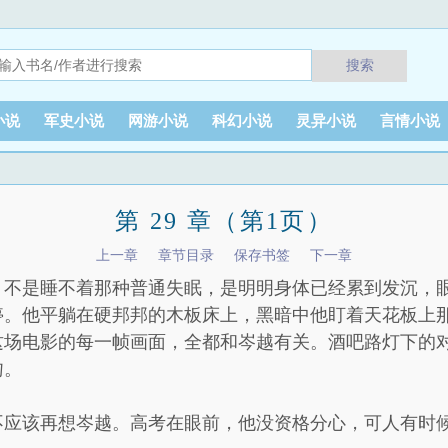
搜索
小说
军史小说
网游小说
科幻小说
灵异小说
言情小说
第 29 章（第1页）
上一章
章节目录
保存书签
下一章
。不是睡不着那种普通失眠，是明明身体已经累到发沉，
停。他平躺在硬邦邦的木板床上，黑暗中他盯着天花板上
这场电影的每一帧画面，全都和岑越有关。酒吧路灯下的
吻。
不应该再想岑越。高考在眼前，他没资格分心，可人有时