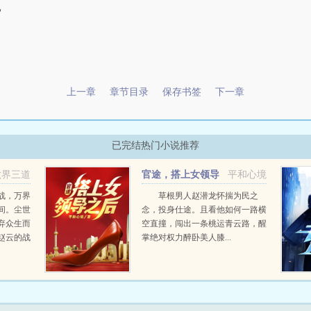
”
上一章
章节目录
保存书签
下一章
已完结热门小说推荐
六界三道
官途，搭上女领导
平和心境
之后！
战，万界
草根男人赵潜龙怀揣为民之
间。尘世
念，投身仕途。且看他如何一路横
弃众生而
空直撞，闯出一条桃运青云路，醒
赵云的战
掌绝对权力醉卧美人膝...
铸了宇宙
打上了永
万道。自
..