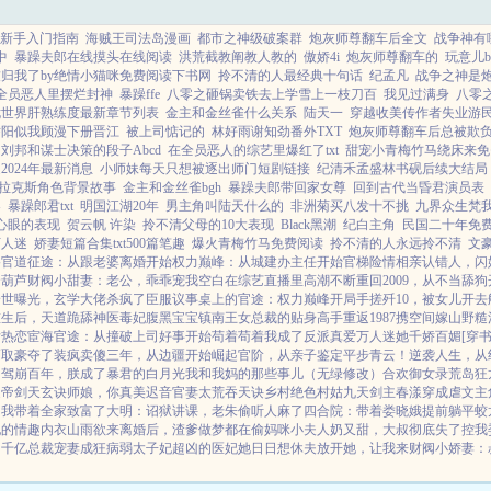
新手入门指南
海贼王司法岛漫画
都市之神级破案群
炮灰师尊翻车后全文
战争神有
中
暴躁夫郎在线摸头在线阅读
洪荒截教阐教人教的
傲娇4i
炮灰师尊翻车的
玩意儿
归我了by绝情小猫咪免费阅读下书网
拎不清的人最经典十句话
纪孟凡
战争之神是
全员恶人里摆烂封神
暴躁ffe
八零之砸锅卖铁去上学雪上一枝刀百
我见过满身
八零
诡世界肝熟练度最新章节列表
金主和金丝雀什么关系
陆天一
穿越收美传作者失业游
骄阳似我顾漫下册晋江
被上司惦记的
林好雨谢知劲番外TXT
炮灰师尊翻车后总被欺
刘邦和谋士决策的段子Abcd
在全员恶人的综艺里爆红了txt
甜宠小青梅竹马绕床来免
2024年最新消息
小师妹每天只想被逐出师门短剧链接
纪清禾孟盛林书砚后续大结局
拉克斯角色背景故事
金主和金丝雀bgh
暴躁夫郎带回家女尊
回到古代当昏君演员表
零
暴躁郎君txt
明国江湖20年
男主角叫陆天什么的
非洲菊买八发十不挑
九界众生梵
心眼的表现
贺云帆 许染
拎不清父母的10大表现
Black黑潮
纪白主角
民国二十年免
万人迷
娇妻短篇合集txt500篇笔趣
爆火青梅竹马免费阅读
拎不清的人永远拎不清
文豪
路
官道征途：从跟老婆离婚开始
权力巅峰：从城建办主任开始
官梯险情
相亲认错人，闪
云葫芦
财阀小甜妻：老公，乖乖宠我
空白
在综艺直播里高潮不断
重回2009，从不当舔
身世曝光，玄学大佬杀疯了
臣服
议事桌上的
官途：权力巅峰
开局手搓歼10，被女儿开
重生后，天道跪舔
神医毒妃腹黑宝宝
镇南王
女总裁的贴身高手
重返1987
携空间嫁山野糙
后热恋
宦海官途：从撞破上司好事开始
苟着苟着我成了反派真爱
万人迷她千娇百媚[穿书
巧取豪夺了
装疯卖傻三年，从边疆开始崛起
官阶，从亲子鉴定平步青云！
逆袭人生，从
了
驾崩百年，朕成了暴君的白月光
我和我妈的那些事儿（无绿修改）
合欢御女录
荒岛狂
腿
帝剑天玄诀
师娘，你真美
迟音
官妻
太荒吞天诀
乡村绝色村姑
九天剑主
春漾
穿成虐文主
：我带着全家致富了
大明：诏狱讲课，老朱偷听人麻了
四合院：带着娄晓娥提前躺平
蛟
她的情趣内衣
山雨欲来
离婚后，渣爹做梦都在偷妈咪
小夫人奶又甜，大叔彻底失了控
我
了
千亿总裁宠妻成狂
病弱太子妃超凶的
医妃她日日想休夫
放开她，让我来
财阀小娇妻：