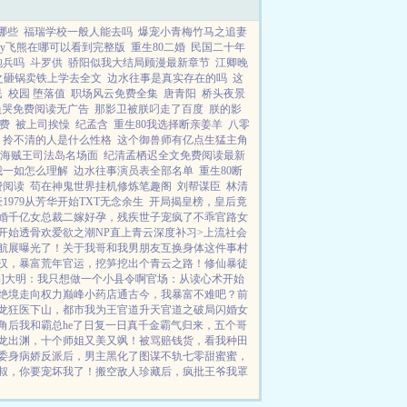
哪些
福瑞学校一般人能去吗
爆宠小青梅竹马之追妻
by飞熊在哪可以看到完整版
重生80二婚
民国二十年
炮兵吗
斗罗供
骄阳似我大结局顾漫最新章节
江卿晚
之砸锅卖铁上学去全文
边水往事是真实存在的吗
这
民
校园 堕落值
职场风云免费全集
唐青阳
桥头夜景
负哭免费阅读无广告
那影卫被朕叼走了百度
朕的影
费
被上司挨懆
纪孟含
重生80我选择断亲姜羊
八零
拎不清的人是什么性格
这个御兽师有亿点生猛主角
海贼王司法岛名场面
纪清孟栖迟全文免费阅读最新
我一如怎么理解
边水往事演员表全部名单
重生80断
费阅读
苟在神鬼世界挂机修炼笔趣阁
刘帮谋臣
林清
1979从芳华开始TXT无念余生
开局揭皇榜，皇后竟
婚千亿女总裁
二嫁好孕，残疾世子宠疯了
不乖
官路女
狗开始
透骨欢
爱欲之潮NP
直上青云
深度补习>
上流社会
去航展曝光了！
关于我哥和我男朋友互换身体这件事
村
汉，暴富荒年
官运，挖笋挖出个青云之路！
修仙暴徒
]
大明：我只想做一个小县令啊
官场：从读心术开始
绝境走向权力巅峰
小药店通古今，我暴富不难吧？
前
龙
狂医下山，都市我为王
官道升天
官道之破局
闪婚女
角后我和霸总he了
日复一日
真千金霸气归来，五个哥
龙出渊，十个师姐又美又飒！
被骂赔钱货，看我种田
委身病娇反派后，男主黑化了
图谋不轨
七零甜蜜蜜，
叔，你要宠坏我了！
搬空敌人珍藏后，疯批王爷我罩