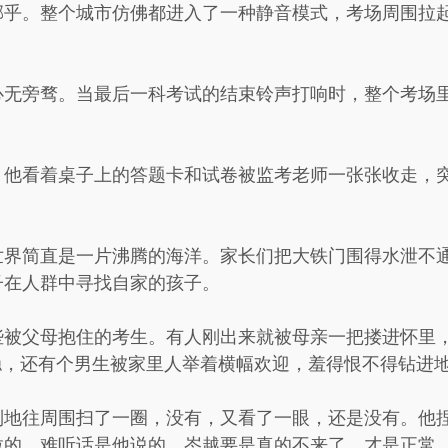
邪乎。整个城市仿佛都进入了一种静音模式，考场周围拉
心无旁骛。当最后一科考试的结束铃声打响时，整个考场
，他看着桌子上的答题卡和试卷被监考老师一张张收走，
世界简直是一片沸腾的海洋。家长们把大铁门围得水泄不
子在人群中寻找自家的孩子。
些被父母抱住的考生。有人刚出来就被母亲一把搂进怀里
稳，还有个男生被家里人举着横幅欢迎，羞得恨不得钻进
制地往周围扫了一圈，没有，又看了一眼，还是没有。他
拉的，难听话是他说的，岑越要是真的不来了，才是正常