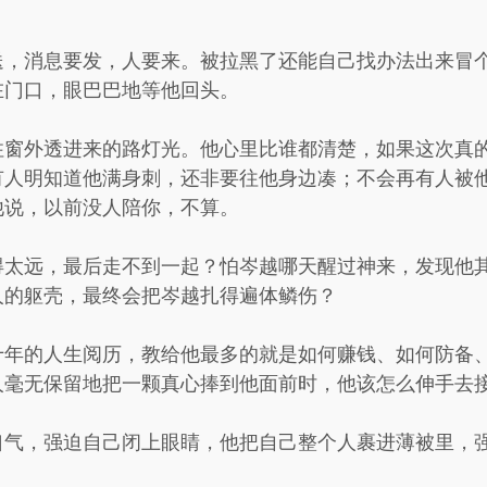
送，消息要发，人要来。被拉黑了还能自己找办法出来冒
在门口，眼巴巴地等他回头。
住窗外透进来的路灯光。他心里比谁都清楚，如果这次真
有人明知道他满身刺，还非要往他身边凑；不会再有人被
他说，以前没人陪你，不算。
得太远，最后走不到一起？怕岑越哪天醒过神来，发现他
人的躯壳，最终会把岑越扎得遍体鳞伤？
十年的人生阅历，教给他最多的就是如何赚钱、如何防备
人毫无保留地把一颗真心捧到他面前时，他该怎么伸手去
口气，强迫自己闭上眼睛，他把自己整个人裹进薄被里，