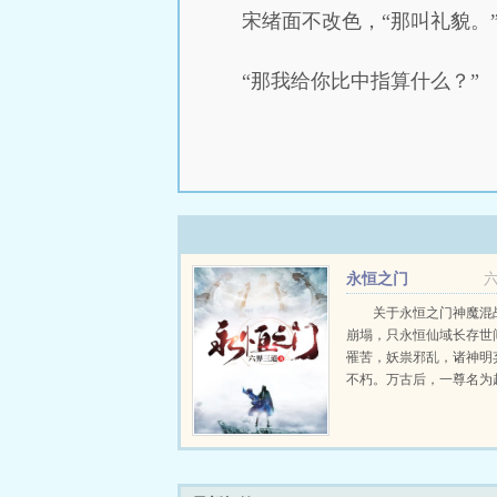
宋绪面不改色，“那叫礼貌。
“那我给你比中指算什么？”
永恒之门
关于永恒之门神魔混
崩塌，只永恒仙域长存世
罹苦，妖祟邪乱，诸神明
不朽。万古后，一尊名为
神，凝练了天地玄黄，重
洪荒，自碧落凡尘，一路
恒仙域，以神之名，君临
此，他说的话，便是神话。.