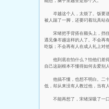
能想，脑子里越全是那个人。
岑越这个人，太烦了。饭要
被人踹了一脚，还要叼着玩具站
宋绪把手背搭在额头上，挡
遇见像岑越这样的人了。不会再
吃饭；不会再有人在成人礼上对
他到底在怕什么？怕他们差
自己这副根本不懂得如何去爱别
他搞不懂，也想不明白。二
低，却从来没有人教过他，当有
不能再想了，宋绪深吸了一