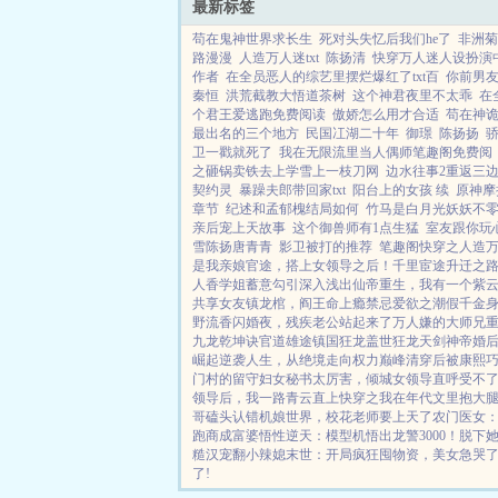
最新标签
苟在鬼神世界求长生
死对头失忆后我们he了
非洲菊
路漫漫
人造万人迷txt
陈扬清
快穿万人迷人设扮演
作者
在全员恶人的综艺里摆烂爆红了txt百
你前男友
秦恒
洪荒截教大悟道茶树
这个神君夜里不太乖
在
个君王爱逃跑免费阅读
傲娇怎么用才合适
苟在神
最出名的三个地方
民国冮湖二十年
御璟
陈扬扬
卫一戳就死了
我在无限流里当人偶师笔趣阁免费阅
之砸锅卖铁去上学雪上一枝刀网
边水往事2重返三边
契约灵
暴躁夫郎带回家txt
阳台上的女孩 续
原神摩
章节
纪述和孟郁槐结局如何
竹马是白月光妖妖不
亲后宠上天故事
这个御兽师有1点生猛
室友跟你玩
雪陈扬唐青青
影卫被打的推荐
笔趣阁快穿之人造
是我亲娘
官途，搭上女领导之后！
千里宦途
升迁之
人香
学姐
蓄意勾引
深入浅出
仙帝重生，我有一个紫
共享女友
镇龙棺，阎王命
上瘾禁忌
爱欲之潮
假千金
野流香
闪婚夜，残疾老公站起来了
万人嫌的大师兄
九龙乾坤诀
官道雄途
镇国狂龙
盖世狂龙
天剑神帝
婚
崛起
逆袭人生，从绝境走向权力巅峰
清穿后被康熙
门村的留守妇女
秘书太厉害，倾城女领导直呼受不
领导后，我一路青云直上
快穿之我在年代文里抱大
哥磕头认错
机娘世界，校花老师要上天了
农门医女
跑商成富婆
悟性逆天：模型机悟出龙警3000！
脱下
糙汉宠翻小辣媳
末世：开局疯狂囤物资，美女急哭
了!