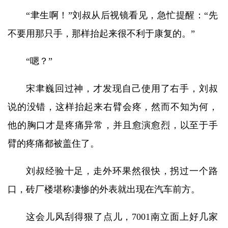
“聿生啊！”刘叔从后视镜看见，急忙提醒：“先
不要用那只手，那样抬起来很不利于康复的。”
“嗯？”
宋聿巍回过神，才发现自己使用了右手，刘叔
说的没错，这样抬起来右臂会疼，然而不知为何，
他的胸口才是疼痛异常，并且愈演愈烈，以至于手
臂的疼痛都被盖住了。
刘叔经验十足，走外环果然很快，拐过一个路
口，砖厂楼堪称凄惨的外表就出现在汽车前方。
这会儿风刮得狠了点儿，7001南立面上好几家