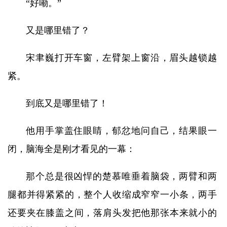
“好嘞。”
又是哪里错了？
宋聿巍打开车窗，左臂架上窗沿，眉头越锁越
紧。
到底又是哪里错了！
他用手掌盖住眼睛，郁忿地问自己，结果眼一
闭，脑海全是刚才看见的一幕：
那个总是很凶悍的楚慕唯垂着脑袋，两臂和两
腿都并得紧紧的，整个人收缩成窄窄一小条，两手
还要夹在膝盖之间，落肩头发把他那张本来就小的