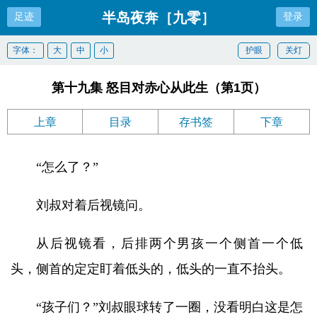
半岛夜奔［九零］
足迹
登录
字体：
大
中
小
护眼
关灯
第十九集 怒目对赤心从此生（第1页）
上章
目录
存书签
下章
“怎么了？”
刘叔对着后视镜问。
从后视镜看，后排两个男孩一个侧首一个低
头，侧首的定定盯着低头的，低头的一直不抬头。
“孩子们？”刘叔眼球转了一圈，没看明白这是怎