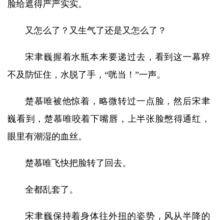
脸给遮得严严实实。
又怎么了？又生气了还是又怎么了？
宋聿巍握着水瓶本来要递过去，看到这一幕猝
不及防怔住，水脱了手，“咣当！”一声。
楚慕唯被他惊着，略微转过一点脸，然后宋聿
巍看到，楚慕唯咬着下嘴唇，上半张脸憋得通红，
眼里有潮湿的血丝。
楚慕唯飞快把脸转了回去。
全都乱套了。
宋聿巍保持着身体往外扭的姿势，风从半降的