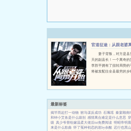
官道征途：从跟老婆
婚开始
妻子背叛，对方是县
天的副县长！一个离奇的
李胜平拥有了扭转局势的
将被发配往全县最穷的乡
平奋起反击！当他将对手
的时候，这才发现，这一
是冰山一角！斗争才刚刚开始
最新标签
揭竿而起打一动物
驸马谋反成功
石珮瑶
秦宴顾南
和钟小艾各是什么级别
感情离合难定是什么意思
级
真少爷替给嫁温柔大佬后txt免费阅读
明昭帝明
来是什么歌曲
怀了冤种初恋的崽by余酩
迟行也黑