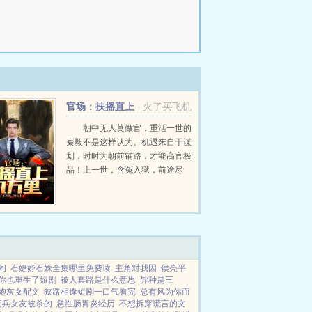
官场：扶摇直上
火了买飞机
九万里
朝中无人莫做官，重活一世的
秦毅不是这样认为。机遇来自于谋
划，时时为朝前铺路，才能高官极
品！上一世，含冤入狱，前途尽
毁，孤独终老。这一世，从救省城
下来的女干部开始，抓住每一个机
遇，加官进爵，弥补遗憾，扶摇直
上九万里！...
间
石婕妤石姝全集哪里免费读
主角对我因
侯亮平
你也重生了短剧
被人套路是什么意思
异种是三
炮灰女配文
狭路相逢短剧一口气看完
总有风为你而
佣兵女友被杀的
急性肠胃炎经历
不想拆穿谎言的文