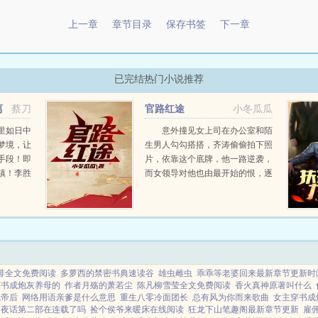
上一章
章节目录
保存书签
下一章
已完结热门小说推荐
离
蔡刀
官路红途
小冬瓜瓜
里如日中
意外撞见女上司在办公室和陌
梦境，让
生男人勾勾搭搭，齐涛偷偷拍下照
手段！即
片，依靠这个底牌，他一路逆袭，
镇！李胜
而女领导对他也由最开始的恨，逐
踩在脚下
渐改变了态度...
切不过只
！...
绯全文免费阅读
多萝西的禁密书典速读谷
雄虫雌虫
乖乖等老婆回来最新章节更新时
穿书成炮灰养母的
作者月殇的萧若尘
陈凡柳雪莹全文免费阅读
香火真神原著叫什么
凰帝后
网络用语亲爹是什么意思
重生八零冷面团长
总有风为你而来歌曲
女主穿书成
山夜话第二部在连载了吗
捡个侯爷来暖床在线阅读
狂龙下山笔趣阁最新章节更新
雇