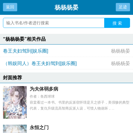
杨杨杨晏
返回
足迹
搜 索
“杨杨杨晏”相关作品
卷王夫妇驾到[娱乐圈]
杨杨杨晏
（韩娱同人）卷王夫妇驾到[娱乐圈]
杨杨杨晏
封面推荐
为夫体弱多病
作者：鱼西球球
容棠看过一本书。书里的反派宿怀璟是天之骄子，美强惨的典型
代表，复仇升级流高智商反派人设，可惜人物崩坏，...
永恒之门