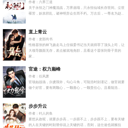
作者：六界三道
关于永恒之门神魔混战，万界崩塌，只永恒仙域长存世间。尘世
罹苦，妖祟邪乱，诸神明弃众生而不朽。万古后，一尊名为赵...
直上青云
作者：吏部尚书
性格嚣张的林飞扬走马上任镇委书记当天就得罪了顶头上司，让
大领导颜面无存，差点被就地免职，且看这个嚣张到骨子里的
家...
官途：权力巅峰
作者：任风萧
官场如战场，尔虞我诈，勾心斗角，可陆浩时刻谨记，做官就要
做个好官，要有两颗心，一颗善心，一颗责任心。且看陆浩...
步步升云
作者：钓人的鱼
要想从政呢，就要步步高，一步跟不上，步步跟不上，要有关键
的人在关键的时刻替你说上关键的话，否则，这仕途也就猴拉